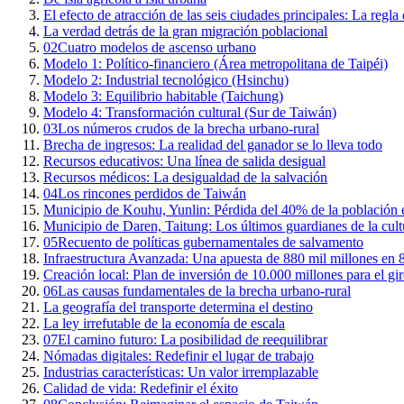
El efecto de atracción de las seis ciudades principales: La regla
La verdad detrás de la gran migración poblacional
02
Cuatro modelos de ascenso urbano
Modelo 1: Político-financiero (Área metropolitana de Taipéi)
Modelo 2: Industrial tecnológico (Hsinchu)
Modelo 3: Equilibrio habitable (Taichung)
Modelo 4: Transformación cultural (Sur de Taiwán)
03
Los números crudos de la brecha urbano-rural
Brecha de ingresos: La realidad del ganador se lo lleva todo
Recursos educativos: Una línea de salida desigual
Recursos médicos: La desigualdad de la salvación
04
Los rincones perdidos de Taiwán
Municipio de Kouhu, Yunlin: Pérdida del 40% de la población 
Municipio de Daren, Taitung: Los últimos guardianes de la cultu
05
Recuento de políticas gubernamentales de salvamento
Infraestructura Avanzada: Una apuesta de 880 mil millones en 
Creación local: Plan de inversión de 10.000 millones para el gi
06
Las causas fundamentales de la brecha urbano-rural
La geografía del transporte determina el destino
La ley irrefutable de la economía de escala
07
El camino futuro: La posibilidad de reequilibrar
Nómadas digitales: Redefinir el lugar de trabajo
Industrias características: Un valor irremplazable
Calidad de vida: Redefinir el éxito