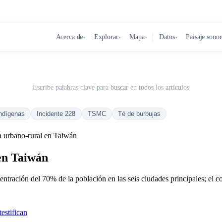
Acerca de
Explorar
Mapa
Datos
Paisaje sono
▾
▾
▾
▾
Escribe palabras clave para buscar en todos los artículos
ndígenas
Incidente 228
TSMC
Té de burbujas
a urbano-rural en Taiwán
en Taiwán
centración del 70% de la población en las seis ciudades principales; el c
estifican