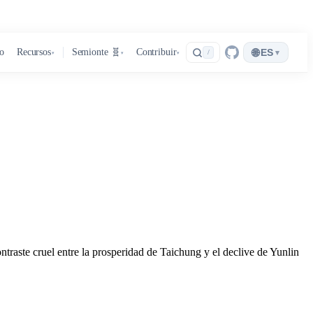
🌐
ro
Recursos
Semionte 🧬
Contribuir
ES
▾
/
▾
▾
▾
ontraste cruel entre la prosperidad de Taichung y el declive de Yunlin