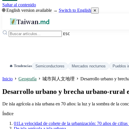
Saltar al contenido
🌐 English version available →
Switch to English
✕
Taiwan
.md
ESC
🔥 Tendencias
Semiconductores
Mercados nocturnos
Pueblos i
Inicio
Geografía
城市與人文地理
Desarrollo urbano y brech
Desarrollo urbano y brecha urbano-rural 
De isla agrícola a isla urbana en 70 años: la luz y la sombra de la con
Índice
01
La velocidad de cohete de la urbanización: 70 años de cifras t
De isla agrícola a isla urbana