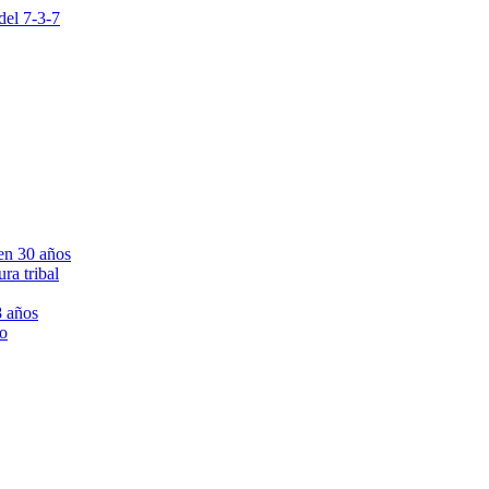
 del 7-3-7
en 30 años
ra tribal
8 años
ro