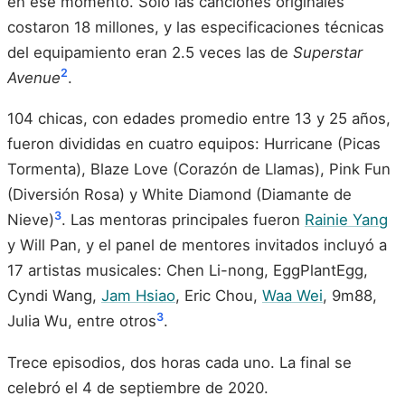
en ese momento. Solo las canciones originales
costaron 18 millones, y las especificaciones técnicas
del equipamiento eran 2.5 veces las de
Superstar
2
Avenue
.
104 chicas, con edades promedio entre 13 y 25 años,
fueron divididas en cuatro equipos: Hurricane (Picas
Tormenta), Blaze Love (Corazón de Llamas), Pink Fun
(Diversión Rosa) y White Diamond (Diamante de
3
Nieve)
. Las mentoras principales fueron
Rainie Yang
y Will Pan, y el panel de mentores invitados incluyó a
17 artistas musicales: Chen Li-nong, EggPlantEgg,
Cyndi Wang,
Jam Hsiao
, Eric Chou,
Waa Wei
, 9m88,
3
Julia Wu, entre otros
.
Trece episodios, dos horas cada uno. La final se
celebró el 4 de septiembre de 2020.