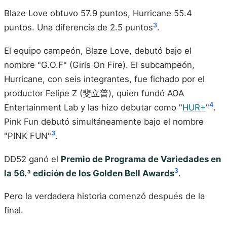
Blaze Love obtuvo 57.9 puntos, Hurricane 55.4
3
puntos. Una diferencia de 2.5 puntos
.
El equipo campeón, Blaze Love, debutó bajo el
nombre "G.O.F" (Girls On Fire). El subcampeón,
Hurricane, con seis integrantes, fue fichado por el
productor Felipe Z (斐立普), quien fundó AOA
4
Entertainment Lab y las hizo debutar como "
HUR+
"
.
Pink Fun debutó simultáneamente bajo el nombre
3
"PINK FUN"
.
DD52 ganó el
Premio de Programa de Variedades en
3
la 56.ª edición de los Golden Bell Awards
.
Pero la verdadera historia comenzó después de la
final.