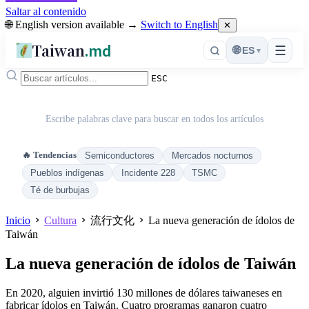
Saltar al contenido
🌐 English version available →
Switch to English
✕
Taiwan
.md
☰
🌐
ES
▾
ESC
Escribe palabras clave para buscar en todos los artículos
🔥 Tendencias
Semiconductores
Mercados nocturnos
Pueblos indígenas
Incidente 228
TSMC
Té de burbujas
Inicio
Cultura
流行文化
La nueva generación de ídolos de
Taiwán
La nueva generación de ídolos de Taiwán
En 2020, alguien invirtió 130 millones de dólares taiwaneses en
fabricar ídolos en Taiwán. Cuatro programas ganaron cuatro