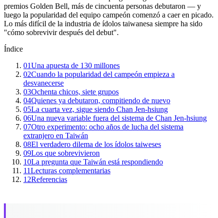
premios Golden Bell, más de cincuenta personas debutaron — y
luego la popularidad del equipo campeón comenzó a caer en picado.
Lo más difícil de la industria de ídolos taiwanesa siempre ha sido
"cómo sobrevivir después del debut".
Índice
01
Una apuesta de 130 millones
02
Cuando la popularidad del campeón empieza a
desvanecerse
03
Ochenta chicos, siete grupos
04
Quienes ya debutaron, compitiendo de nuevo
05
La cuarta vez, sigue siendo Chan Jen-hsiung
06
Una nueva variable fuera del sistema de Chan Jen-hsiung
07
Otro experimento: ocho años de lucha del sistema
extranjero en Taiwán
08
El verdadero dilema de los ídolos taiweses
09
Los que sobrevivieron
10
La pregunta que Taiwán está respondiendo
11
Lecturas complementarias
12
Referencias