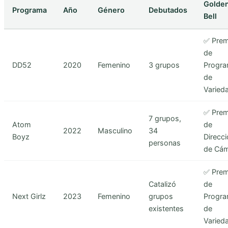
Golde
Programa
Año
Género
Debutados
Bell
✅ Prem
de
DD52
2020
Femenino
3 grupos
Progr
de
Varied
✅ Prem
7 grupos,
Atom
de
2022
Masculino
34
Boyz
Direcc
personas
de Cá
✅ Prem
Catalizó
de
Next Girlz
2023
Femenino
grupos
Progr
existentes
de
Varied