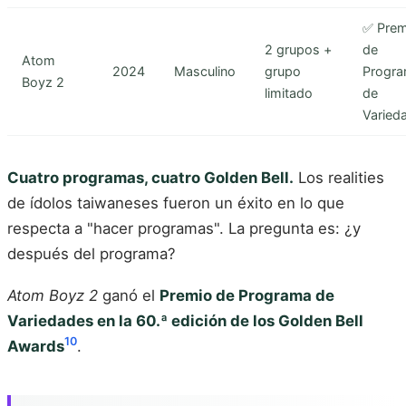
✅ Prem
2 grupos +
de
Atom
2024
Masculino
grupo
Progr
Boyz 2
limitado
de
Varied
Cuatro programas, cuatro Golden Bell.
Los realities
de ídolos taiwaneses fueron un éxito en lo que
respecta a "hacer programas". La pregunta es: ¿y
después del programa?
Atom Boyz 2
ganó el
Premio de Programa de
Variedades en la 60.ª edición de los Golden Bell
10
Awards
.