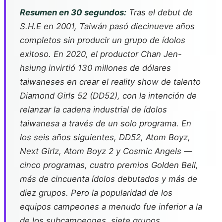
Resumen en 30 segundos:
Tras el debut de
S.H.E en 2001, Taiwán pasó diecinueve años
completos sin producir un grupo de ídolos
exitoso. En 2020, el productor Chan Jen-
hsiung invirtió 130 millones de dólares
taiwaneses en crear el reality show de talento
Diamond Girls 52 (DD52)
, con la intención de
relanzar la cadena industrial de ídolos
taiwanesa a través de un solo programa. En
los seis años siguientes, DD52,
Atom Boyz
,
Next Girlz
,
Atom Boyz 2
y
Cosmic Angels
—
cinco programas, cuatro premios Golden Bell,
más de cincuenta ídolos debutados y más de
diez grupos. Pero la popularidad de los
equipos campeones a menudo fue inferior a la
de los subcampeones, siete grupos