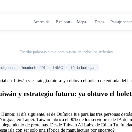
Acerca de
Explorar
Mapa
Datos
Paisaje sono
▾
▾
▾
▾
Escribe palabras clave para buscar en todos los artículos
ndígenas
Incidente 228
TSMC
Té de burbujas
ficial en Taiwán y estrategia futura: ya obtuvo el boleto de entrada del 
 Taiwán y estrategia futura: ya obtuvo el bol
y Hinton; al día siguiente, el de Química fue para las tres personas d
ingxia, en Taipéi. Taiwán fabrica el 90% de los servidores de IA del m
el plegamiento de proteínas. Desde Taiwan AI Labs, de Ethan Tu, fund
esta isla con ser solo una fábrica de manufactura por encargo?