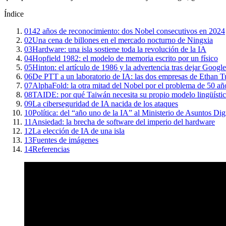
Índice
01
42 años de reconocimiento: dos Nobel consecutivos en 2024
02
Una cena de billones en el mercado nocturno de Ningxia
03
Hardware: una isla sostiene toda la revolución de la IA
04
Hopfield 1982: el modelo de memoria escrito por un físico
05
Hinton: el artículo de 1986 y la advertencia tras dejar Googl
06
De PTT a un laboratorio de IA: las dos empresas de Ethan T
07
AlphaFold: la otra mitad del Nobel por el problema de 50 añ
08
TAIDE: por qué Taiwán necesita su propio modelo lingüísti
09
La ciberseguridad de IA nacida de los ataques
10
Política: del “año uno de la IA” al Ministerio de Asuntos Dig
11
Ansiedad: la brecha de software del imperio del hardware
12
La elección de IA de una isla
13
Fuentes de imágenes
14
Referencias