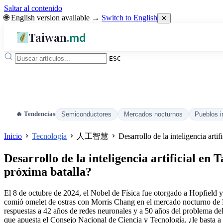
Saltar al contenido
🌐 English version available →
Switch to English
✕
Taiwan
.md
ESC
🔥 Tendencias
Semiconductores
Mercados nocturnos
Pueblos i
Inicio
Tecnología
人工智慧
Desarrollo de la inteligencia arti
Desarrollo de la inteligencia artificial en
próxima batalla?
El 8 de octubre de 2024, el Nobel de Física fue otorgado a Hopfield 
comió omelet de ostras con Morris Chang en el mercado nocturno de N
respuestas a 42 años de redes neuronales y a 50 años del problema d
que apuesta el Consejo Nacional de Ciencia y Tecnología, ¿le basta a 