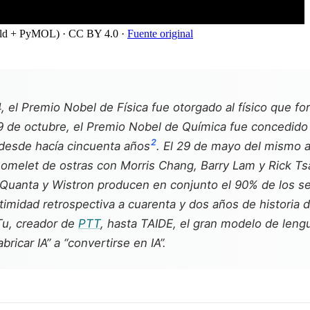
old + PyMOL)
· CC BY 4.0
·
Fuente original
 el Premio Nobel de Física fue otorgado al físico que form
el 9 de octubre, el Premio Nobel de Química fue concedido
2
 desde hacía cincuenta años
. El 29 de mayo del mismo 
omelet de ostras con Morris Chang, Barry Lam y Rick Ts
 Quanta y Wistron producen en conjunto el 90% de los s
gitimidad retrospectiva a cuarenta y dos años de histori
Tu, creador de
PTT
, hasta TAIDE, el gran modelo de lengu
icar IA” a “convertirse en IA”.