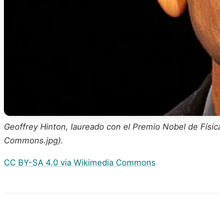
Geoffrey Hinton, laureado con el Premio Nobel de Físi
Commons.jpg).
CC BY-SA 4.0 via Wikimedia Commons