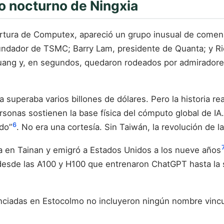
o nocturno de Ningxia
ertura de Computex, apareció un grupo inusual de comens
undador de TSMC; Barry Lam, presidente de Quanta; y Ri
uang y, en segundos, quedaron rodeados por admiradores
uperaba varios billones de dólares. Pero la historia rea
rsonas sostienen la base física del cómputo global de IA
6
do”
. No era una cortesía. Sin Taiwán, la revolución de l
a en Tainan y emigró a Estados Unidos a los nueve años
esde las A100 y H100 que entrenaron ChatGPT hasta la s
nciadas en Estocolmo no incluyeron ningún nombre vincu