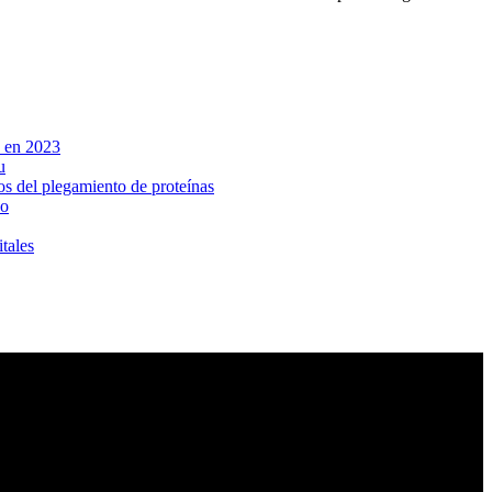
e en 2023
u
os del plegamiento de proteínas
co
itales