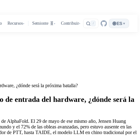
🌐
ro
Recursos
Semionte 🧬
Contribuir
ES
▾
/
▾
▾
▾
hardware, ¿dónde será la próxima batalla?
eto de entrada del hardware, ¿dónde será la
etrás de AlphaFold. El 29 de mayo de ese mismo año, Jensen Huang
undo y el 72% de las obleas avanzadas, pero estuvo ausente en las
ador de PTT, hasta TAIDE, el modelo LLM en chino tradicional por el