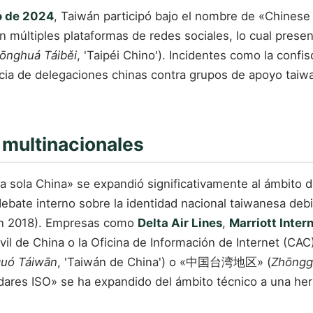
o de 2024
, Taiwán participó bajo el nombre de «Chinese 
en múltiples plataformas de redes sociales, lo cual present
ōnghuá Táiběi
, 'Taipéi Chino'). Incidentes como la conf
ncia de delegaciones chinas contra grupos de apoyo taiw
multinacionales
a sola China» se expandió significativamente al ámbito d
ate interno sobre la identidad nacional taiwanesa debid
 en 2018). Empresas como
Delta Air Lines
,
Marriott Inter
vil de China o la Oficina de Información de Internet (CAC
uó Táiwān
, 'Taiwán de China') o «中国台湾地区» (
Zhōngg
ndares ISO» se ha expandido del ámbito técnico a una her