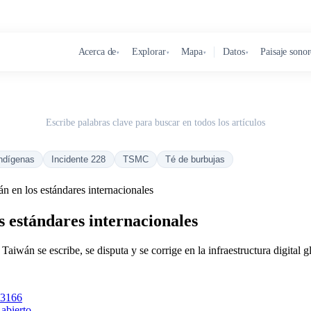
Acerca de
Explorar
Mapa
Datos
Paisaje sono
▾
▾
▾
▾
Escribe palabras clave para buscar en todos los artículos
ndígenas
Incidente 228
TSMC
Té de burbujas
n en los estándares internacionales
s estándares internacionales
iwán se escribe, se disputa y se corrige en la infraestructura digital g
 3166
abierto