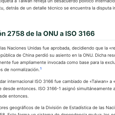
 etiqueta a Taiwán refleja un desacuerdo político interna
u, detrás de un detalle técnico se encuentra la disputa i
ión 2758 de la ONU a ISO 3166
 las Naciones Unidas fue aprobada, decidiendo que la «r
República de China perdió su asiento en la ONU. Dicha res
rmente fue ampliamente invocada como base para la excl
1
os de normalización.
ndar internacional ISO 3166 fue cambiado de «Taiwan» a 
e desde entonces. ISO 3166-1 asignó simultáneamente a
esde entonces.
bres geográficos de la División de Estadística de las Na
2758. Esto forma un sistema de dependencia mutua: los es