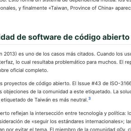
cionales, y finalmente «Taiwan, Province of China» apar
idad de software de código abierto
n 2013) es uno de los casos más citados. Cuando los us
terfaz, lo cual resultaba problemático para muchos. El re
bre oficial completo.
os proyectos de código abierto. El Issue #43 de ISO-31
objeciones de la comunidad a este etiquetado. La soluc
3
o etiquetado de Taiwán es más neutral.
rto reflejan la intersección entre tecnología y política
nsideración de «seguir los estándares internacionales»; 
n por evitar el tema. El miembro de la comunidad g0v, c