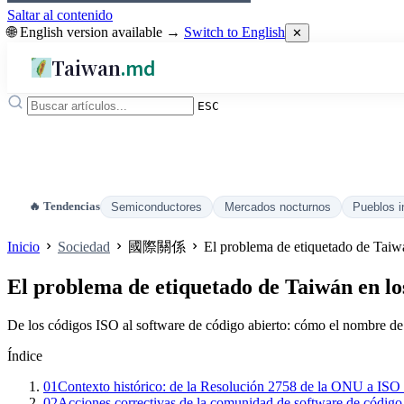
Saltar al contenido
🌐 English version available →
Switch to English
✕
Taiwan
.md
ESC
🔥 Tendencias
Semiconductores
Mercados nocturnos
Pueblos i
Inicio
Sociedad
國際關係
El problema de etiquetado de Taiwá
El problema de etiquetado de Taiwán en lo
De los códigos ISO al software de código abierto: cómo el nombre de Ta
Índice
01
Contexto histórico: de la Resolución 2758 de la ONU a ISO
02
Acciones correctivas de la comunidad de software de código 