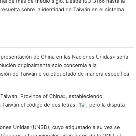
cional de más de medio siglo. Desde ISO 3166 hasta la
rresuelta sobre la identidad de Taiwán en el sistema
epresentación de China en las Naciones Unidas» sería
olución originalmente solo concernía a la
usión de Taiwán o su etiquetado de manera específica
«Taiwan, Province of China», estableciendo
 Taiwán el código de dos letras
, pero la disputa
TW
ciones Unidas (UNSD), cuyo etiquetado a su vez se
tándares internacionales citan datos de la ONU, el