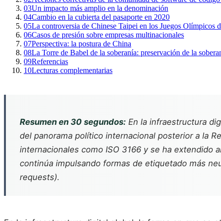
03
Un impacto más amplio en la denominación
04
Cambio en la cubierta del pasaporte en 2020
05
La controversia de Chinese Taipei en los Juegos Olímpicos d
06
Casos de presión sobre empresas multinacionales
07
Perspectiva: la postura de China
08
La Torre de Babel de la soberanía: preservación de la sobera
09
Referencias
10
Lecturas complementarias
Resumen en 30 segundos:
En la infraestructura di
del panorama político internacional posterior a la 
internacionales como ISO 3166 y se ha extendido al 
continúa impulsando formas de etiquetado más neu
requests
).