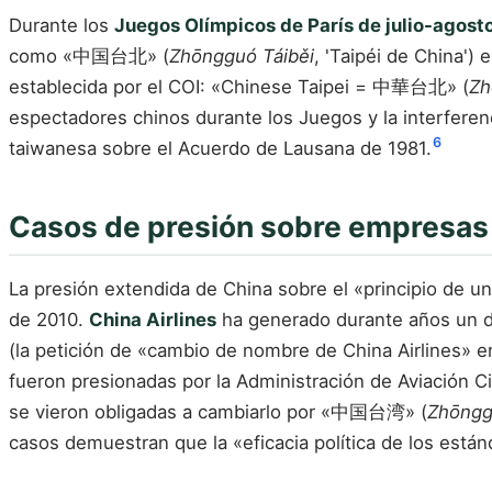
Durante los
Juegos Olímpicos de París de julio-agost
como «中国台北» (
Zhōngguó Táiběi
, 'Taipéi de China') 
establecida por el COI: «Chinese Taipei = 中華台北» (
Zh
espectadores chinos durante los Juegos y la interfere
6
taiwanesa sobre el Acuerdo de Lausana de 1981.
Casos de presión sobre empresas 
La presión extendida de China sobre el «principio de un
de 2010.
China Airlines
ha generado durante años un deb
(la petición de «cambio de nombre de China Airlines»
fueron presionadas por la Administración de Aviación Ci
se vieron obligadas a cambiarlo por «中国台湾» (
Zhōngg
casos demuestran que la «eficacia política de los está