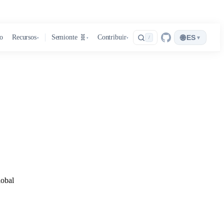
🌐
ro
Recursos
Semionte 🧬
Contribuir
ES
▾
/
▾
▾
▾
lobal