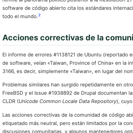
software de código abierto cita los estándares interna
2
todo el mundo.
Acciones correctivas de la comun
El informe de errores #1138121 de Ubuntu (reportado e
de software, veían «Taiwan, Province of China» en la in
3166, es decir, simplemente «Taiwan», en lugar del nom
Problemas similares han surgido repetidamente en otr
FreeBSD y el Issue #1938892 de Drupal documentan las 
CLDR (
Unicode Common Locale Data Repository
), cuy
Las acciones correctivas de la comunidad de código abie
etiquetado más neutral, pero están limitados por la co
discusiones comunitarias, y algunos mantenedores opta