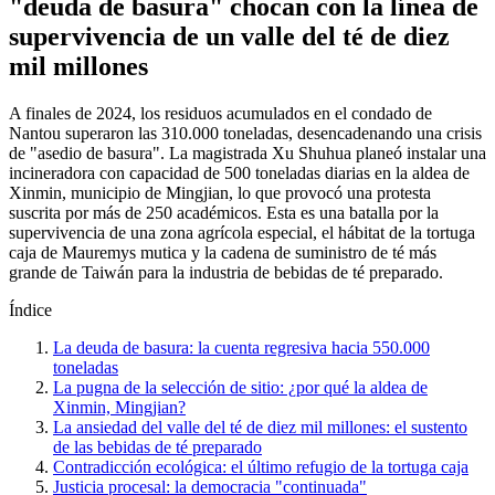
"deuda de basura" chocan con la línea de
supervivencia de un valle del té de diez
mil millones
A finales de 2024, los residuos acumulados en el condado de
Nantou superaron las 310.000 toneladas, desencadenando una crisis
de "asedio de basura". La magistrada Xu Shuhua planeó instalar una
incineradora con capacidad de 500 toneladas diarias en la aldea de
Xinmin, municipio de Mingjian, lo que provocó una protesta
suscrita por más de 250 académicos. Esta es una batalla por la
supervivencia de una zona agrícola especial, el hábitat de la tortuga
caja de Mauremys mutica y la cadena de suministro de té más
grande de Taiwán para la industria de bebidas de té preparado.
Índice
La deuda de basura: la cuenta regresiva hacia 550.000
toneladas
La pugna de la selección de sitio: ¿por qué la aldea de
Xinmin, Mingjian?
La ansiedad del valle del té de diez mil millones: el sustento
de las bebidas de té preparado
Contradicción ecológica: el último refugio de la tortuga caja
Justicia procesal: la democracia "continuada"