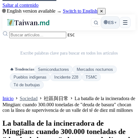
Saltar al contenido
🌐 English version available →
Switch to English
✕
Taiwan
.md
☰
🌐
ES
▾
ESC
Escribe palabras clave para buscar en todos los artículos
🔥 Tendencias
Semiconductores
Mercados nocturnos
Pueblos indígenas
Incidente 228
TSMC
Té de burbujas
Inicio
Sociedad
社區與日常
La batalla de la incineradora de
Mingjian: cuando 300.000 toneladas de "deuda de basura" chocan
con la línea de supervivencia de un valle del té de diez mil millones
La batalla de la incineradora de
Mingjian: cuando 300.000 toneladas de