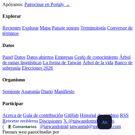
Apóyanos:
Patrocinar en Portaly →
Explorar
Recientes
Explorar
Mapa
Paisaje sonoro
Terminología
Conversor de
términos
Datos
Panel
Datos
Datos abiertos
Empresas
Grafo de conocimiento
Árbol
de ramas lingüísticas
La forma de Taiwán
Árbol de la vida
Banco de
soberanía
Elecciones 2026
Organismo
Semionte
Anatomía
Diario
Manifiesto
Participar
Acerca de
Guía de contribución
GitHub
Historial de cambios
RSS
Reportar problema
Discusiones
𝕏 @taiwandotmd
Threads
@taiwandotmd
IG @taiwandotmd
taiwanmd@monoame.com
🧬 Comentarios
Fuentes web patrocinadas por