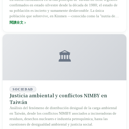
Kinmen y su silenciosa desaparición en la
confirmados en estado silvestre desde la década de 1980; el estado de
isla principal
su población es incierto y sumamente desfavorable. La única
población que sobrevive, en Kinmen —conocida como la "nutria de
zona de guerra"— enfrenta una convergencia de amenazas:
閱讀全文
fragmentación de hábitat, atropellos en carreteras y contaminación por
microplásticos.
🏛️
SOCIEDAD
Justicia ambiental y conflictos NIMBY en
Taiwán
Análisis del fenómeno de distribución desigual de la carga ambiental
en Taiwán, desde los conflictos NIMBY asociados a incineradoras de
residuos, desechos nucleares e industria petroquímica, hasta las
cuestiones de desigualdad ambiental y justicia social.