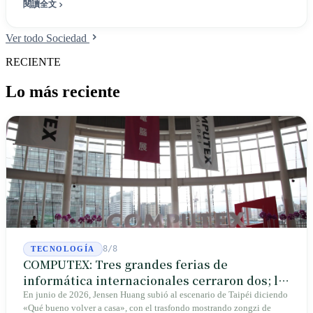
閱讀全文
Ver todo Sociedad
RECIENTE
Lo más reciente
8/8
TECNOLOGÍA
COMPUTEX: Tres grandes ferias de
informática internacionales cerraron dos; la
que queda crece en Taipéi
En junio de 2026, Jensen Huang subió al escenario de Taipéi diciendo
«Qué bueno volver a casa», con el trasfondo mostrando zongzi de