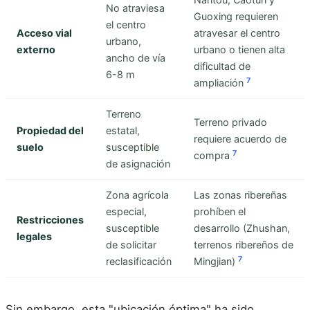
No atraviesa
Guoxing requieren
el centro
Acceso vial
atravesar el centro
urbano,
externo
urbano o tienen alta
ancho de vía
dificultad de
6-8 m
7
ampliación
Terreno
Terreno privado
Propiedad del
estatal,
requiere acuerdo de
suelo
susceptible
7
compra
de asignación
Zona agrícola
Las zonas ribereñas
especial,
prohíben el
Restricciones
susceptible
desarrollo (Zhushan,
legales
de solicitar
terrenos ribereños de
7
reclasificación
Mingjian)
Sin embargo, esta "ubicación óptima" ha sido