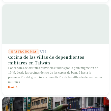
densos y césped sin pesticidas han replicado su hábitat forestal de baja
altitud original. El ave no ha cambiado; el entorno sí.
7/30
GASTRONOMÍA
Cocina de las villas de dependientes
militares en Taiwán
Los sabores de distintas provincias traídos por la gran migración de
1949, desde las cocinas dentro de las cercas de bambú hasta la
preservación del gusto tras la demolición de las villas de dependientes
militares
8 min