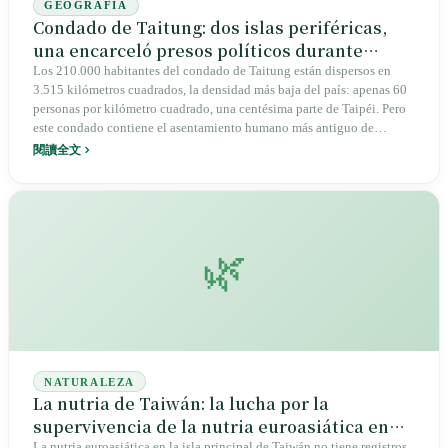
GEOGRAFÍA
Condado de Taitung: dos islas periféricas,
una encarceló presos políticos durante
treinta y seis años, la otra almacenó residuos
Los 210.000 habitantes del condado de Taitung están dispersos en
3.515 kilómetros cuadrados, la densidad más baja del país: apenas 60
nucleares durante cuarenta y dos años
personas por kilómetro cuadrado, una centésima parte de Taipéi. Pero
este condado contiene el asentamiento humano más antiguo de
Taiwán (el sitio arqueológico de Beinan, con 1.600 sarcófagos de
閱讀全文
piedra de hace 5.300 años), alberga a seis pueblos indígenas (amis,
puyuma, paiwan, rukai, bunun y tao), y tiene la proporción de
población indígena más alta de Taiwán, 37,5%. De 1951 a 1987, la isla
Verde, entonces Huoshaodao, encerró presos políticos durante treinta y
seis años. Desde mayo de 1982, Longmen, en Lanyu, comenzó a
🌿
recibir residuos nucleares; cuarenta y dos años después, 97.672
barriles siguen allí. El 25 de agosto de 1968, siete niños bunun de la
aldea Hongye derrotaron 7:0 al equipo estelar japonés de béisbol
infantil de Kansai (no al equipo campeón mundial), y el mito del
béisbol como deporte nacional de Taiwán comenzó con ese engaño.
Dos islas periféricas cargaron con el costo de toda una isla.
NATURALEZA
La nutria de Taiwán: la lucha por la
supervivencia de la nutria euroasiática en
La nutria euroasiática en la isla principal de Taiwán no tiene registros