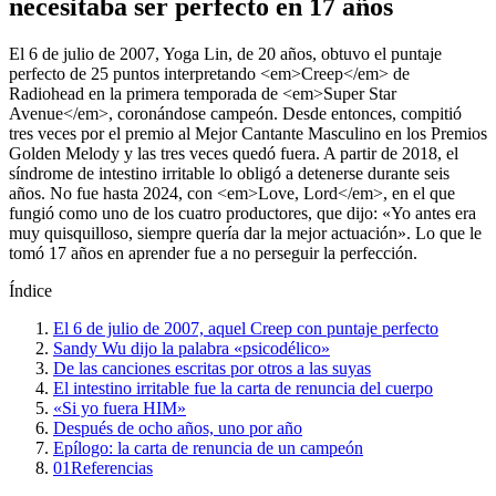
necesitaba ser perfecto en 17 años
El 6 de julio de 2007, Yoga Lin, de 20 años, obtuvo el puntaje
perfecto de 25 puntos interpretando <em>Creep</em> de
Radiohead en la primera temporada de <em>Super Star
Avenue</em>, coronándose campeón. Desde entonces, compitió
tres veces por el premio al Mejor Cantante Masculino en los Premios
Golden Melody y las tres veces quedó fuera. A partir de 2018, el
síndrome de intestino irritable lo obligó a detenerse durante seis
años. No fue hasta 2024, con <em>Love, Lord</em>, en el que
fungió como uno de los cuatro productores, que dijo: «Yo antes era
muy quisquilloso, siempre quería dar la mejor actuación». Lo que le
tomó 17 años en aprender fue a no perseguir la perfección.
Índice
El 6 de julio de 2007, aquel Creep con puntaje perfecto
Sandy Wu dijo la palabra «psicodélico»
De las canciones escritas por otros a las suyas
El intestino irritable fue la carta de renuncia del cuerpo
«Si yo fuera HIM»
Después de ocho años, uno por año
Epílogo: la carta de renuncia de un campeón
01
Referencias