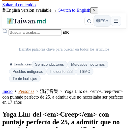
Saltar al contenido
🌐 English version available →
Switch to English
✕
Taiwan
.md
☰
🌐
ES
▾
ESC
Escribe palabras clave para buscar en todos los artículos
🔥 Tendencias
Semiconductores
Mercados nocturnos
Pueblos indígenas
Incidente 228
TSMC
Té de burbujas
Inicio
Personas
流行音樂
Yoga Lin: del <em>Creep</em>
con puntaje perfecto de 25, a admitir que no necesitaba ser perfecto
en 17 años
Yoga Lin: del <em>Creep</em> con
puntaje perfecto de 25, a admitir que no