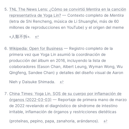
TNL The News Lens: ¿Cómo se convirtió
Mentira
en la canción
representativa de Yoga Lin?
— Contexto completo de
Mentira
(letra de Shi Rencheng, música de Li Shuangfei, más de 60
millones de reproducciones en YouTube) y el origen del meme
«人艱不拆».
↩
Wikipedia: Open for Business
— Registro completo de la
primera vez que Yoga Lin asumió la coordinación de
producción del álbum en 2016, incluyendo la lista de
colaboradores (Eason Chan, Albert Leung, Wyman Wong, Wu
Qingfeng, Sandee Chan) y detalles del diseño visual de Aaron
Nieh y Daisuke Shimada.
↩
China Times: Yoga Lin, SOS de su cuerpo por inflamación de
órganos (2022-03-03)
— Reportaje de primera mano de marzo
de 2022 revelando el diagnóstico de síndrome de intestino
irritable, inflamación de órganos y restricciones dietéticas
(proteínas, pepino, papa, zanahoria, arándanos).
↩