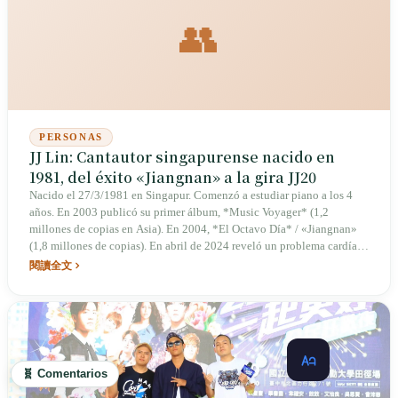
👥
PERSONAS
JJ Lin: Cantautor singapurense nacido en
1981, del éxito «Jiangnan» a la gira JJ20
Nacido el 27/3/1981 en Singapur. Comenzó a estudiar piano a los 4
años. En 2003 publicó su primer álbum, *Music Voyager* (1,2
millones de copias en Asia). En 2004, *El Octavo Día* / «Jiangnan»
(1,8 millones de copias). En abril de 2024 reveló un problema cardíaco
que requiere medicación diaria. Gira mundial JJ20 FINAL LAP (2024-
閱讀全文
25, 40 ciudades, 77 conciertos, 2,6 millones de espectadores). En
noviembre de 2024 se publicó la biografía *Más allá de las notas: 20
años de JJ Lin*.
🧬 Comentarios