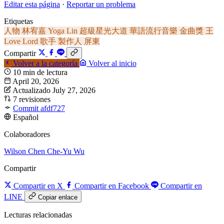
Editar esta página
·
Reportar un problema
Etiquetas
人物
林宥嘉
Yoga Lin
超級星光大道
華語流行音樂
金曲獎
王
Love Lord
歌手
製作人
屏東
Compartir
Volver a la categoría
Volver al inicio
10 min de lectura
April 20, 2026
Actualizado July 27, 2026
7 revisiones
Commit afdf727
Español
Colaboradores
Wilson Chen
Che-Yu Wu
Compartir
Compartir en X
Compartir en Facebook
Compartir en
LINE
Copiar enlace
Lecturas relacionadas