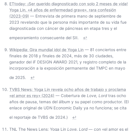
ETtoday: ¡Ser querido diagnosticado con solo 2 meses de vida!
Yoga Lin, «4 años de enfermedad grave», rara confesión
(2023-09)
— Entrevista de primera mano de septiembre de
2023 revelando que la persona más importante de su vida fue
diagnosticada con cáncer de páncreas en etapa tres y el
empeoramiento consecuente del SII.
↩
Wikipedia: Gira mundial idol de Yoga Lin
— 81 conciertos entre
finales de 2018 y finales de 2024, más de 30 ciudades,
ganador del iF DESIGN AWARD 2021, y registro completo de la
incorporación a la exposición permanente del TMPC en mayo
de 2025.
↩
TVBS News: Yoga Lin revela ocho años de trabajo y proclama
«el amor es rey» (2024)
— Cobertura de
Love, Lord
tras ocho
años de pausa, temas del álbum y su papel como productor. (El
enlace original de UDN Economic Daily ya no funciona; se cita
el reportaje de TVBS de 2024.)
↩
TNL The News Lens: Yoga Lin
Love, Lord
— con «el amor es el