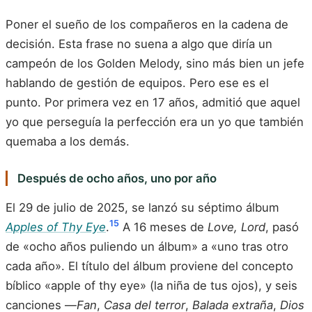
Poner el sueño de los compañeros en la cadena de
decisión. Esta frase no suena a algo que diría un
campeón de los Golden Melody, sino más bien un jefe
hablando de gestión de equipos. Pero ese es el
punto. Por primera vez en 17 años, admitió que aquel
yo que perseguía la perfección era un yo que también
quemaba a los demás.
Después de ocho años, uno por año
El 29 de julio de 2025, se lanzó su séptimo álbum
15
Apples of Thy Eye
.
A 16 meses de
Love, Lord
, pasó
de «ocho años puliendo un álbum» a «uno tras otro
cada año». El título del álbum proviene del concepto
bíblico «apple of thy eye» (la niña de tus ojos), y seis
canciones —
Fan
,
Casa del terror
,
Balada extraña
,
Dios