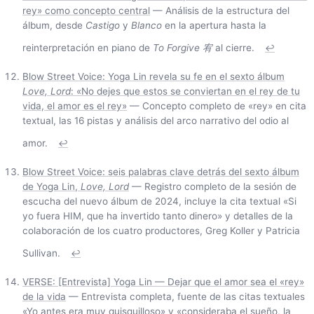
rey» como concepto central
— Análisis de la estructura del
álbum, desde
Castigo
y
Blanco
en la apertura hasta la
reinterpretación en piano de
To Forgive 宥
al cierre.
↩
Blow Street Voice: Yoga Lin revela su fe en el sexto álbum
Love, Lord
: «No dejes que estos se conviertan en el rey de tu
vida, el amor es el rey»
— Concepto completo de «rey» en cita
textual, las 16 pistas y análisis del arco narrativo del odio al
amor.
↩
Blow Street Voice: seis palabras clave detrás del sexto álbum
de Yoga Lin,
Love, Lord
— Registro completo de la sesión de
escucha del nuevo álbum de 2024, incluye la cita textual «Si
yo fuera HIM, que ha invertido tanto dinero» y detalles de la
colaboración de los cuatro productores, Greg Koller y Patricia
Sullivan.
↩
VERSE: [Entrevista] Yoga Lin — Dejar que el amor sea el «rey»
de la vida
— Entrevista completa, fuente de las citas textuales
«Yo antes era muy quisquilloso» y «consideraba el sueño, la