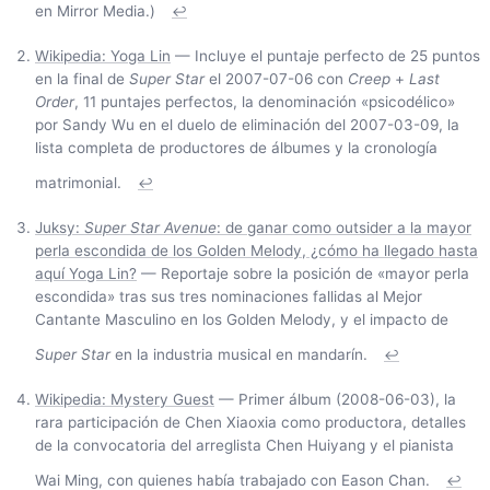
en Mirror Media.)
↩
Wikipedia: Yoga Lin
— Incluye el puntaje perfecto de 25 puntos
en la final de
Super Star
el 2007-07-06 con
Creep
+
Last
Order
, 11 puntajes perfectos, la denominación «psicodélico»
por Sandy Wu en el duelo de eliminación del 2007-03-09, la
lista completa de productores de álbumes y la cronología
matrimonial.
↩
Juksy:
Super Star Avenue
: de ganar como outsider a la mayor
perla escondida de los Golden Melody, ¿cómo ha llegado hasta
aquí Yoga Lin?
— Reportaje sobre la posición de «mayor perla
escondida» tras sus tres nominaciones fallidas al Mejor
Cantante Masculino en los Golden Melody, y el impacto de
Super Star
en la industria musical en mandarín.
↩
Wikipedia: Mystery Guest
— Primer álbum (2008-06-03), la
rara participación de Chen Xiaoxia como productora, detalles
de la convocatoria del arreglista Chen Huiyang y el pianista
Wai Ming, con quienes había trabajado con Eason Chan.
↩