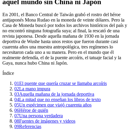
aquel mundo sin China ni Japón
En 2001, el Banco Central de Taiwán grabó el rostro del héroe
antijaponés Mona Rudao en la moneda de veinte dólares. Pero la
Casa de Moneda buscó por todos los archivos históricos del país y
no encontró ninguna fotografía suya; al final, la rescató de una
revista japonesa. Desde aquella mañana de 1930 en la jornada
deportiva de Wushe hasta unos restos que fueron durante casi
cuarenta años una muestra antropológica, tres regímenes lo
necesitaron cada uno a su manera. Pero en el mundo que él
realmente defendía, el de la puente arcoíris, el tatuaje facial y la
Gaya, nunca hubo China ni Japón.
Índice
01
El puente que quería cruzar se llamaba arcoíris
02
La mano impura
03
Aquella mañana de la jornada deportiva
04
La mitad que no enseñan los libros de texto
05
Un espécimen que viajó cuarenta años
06
Héroe de quién
07
Una persona verdadera
08
Fuentes de imágenes y videos
09
Referencias