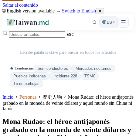
Saltar al contenido
🌐 English version available →
Switch to English
✕
Taiwan
.md
☰
🌐
ES
▾
ESC
Escribe palabras clave para buscar en todos los artículos
🔥 Tendencias
Semiconductores
Mercados nocturnos
Pueblos indígenas
Incidente 228
TSMC
Té de burbujas
Inicio
Personas
歷史人物
Mona Rudao: el héroe antijaponés
grabado en la moneda de veinte dólares y aquel mundo sin China ni
Japón
Mona Rudao: el héroe antijaponés
grabado en la moneda de veinte dólares y