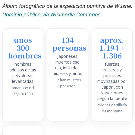
Álbum fotográfico de la expedición punitiva de Wushe
.
Dominio público vía Wikimedia Commons
.
unos
134
aprox.
300
personas
1.194 +
hombres
1.306
japoneses
muertos ese
hombres
fuerzas
día, incluidas
adultos de las
militares y
mujeres y niños
seis aldeas
policiales
+ 2 han muertos
levantadas
movilizadas por
por error
Japón, con
amanecer del
variaciones
27/10/1930
según la fuente
aviones y artillería
de montaña