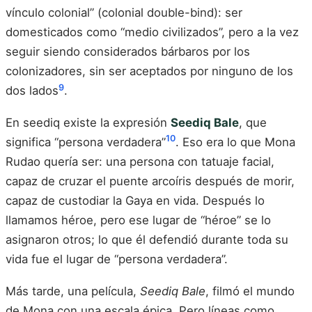
vínculo colonial” (colonial double-bind): ser
domesticados como “medio civilizados”, pero a la vez
seguir siendo considerados bárbaros por los
colonizadores, sin ser aceptados por ninguno de los
9
dos lados
.
En seediq existe la expresión
Seediq Bale
, que
10
significa “persona verdadera”
. Eso era lo que Mona
Rudao quería ser: una persona con tatuaje facial,
capaz de cruzar el puente arcoíris después de morir,
capaz de custodiar la Gaya en vida. Después lo
llamamos héroe, pero ese lugar de “héroe” se lo
asignaron otros; lo que él defendió durante toda su
vida fue el lugar de “persona verdadera”.
Más tarde, una película,
Seediq Bale
, filmó el mundo
de Mona con una escala épica. Pero líneas como