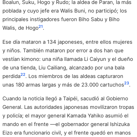
Boalun, Suku, Hogo y Rudo; la aldea de Paran, la más
poblada y cuyo jefe era Walis Buni, no participó; los
principales instigadores fueron Biho Sabu y Biho
21
Walis, de Hogo
.
Ese día mataron a 134 japoneses, entre ellos mujeres
y niños. También mataron por error a dos han que
vestían kimono: una niña llamada Li Caiyun y el dueño
de una tienda, Liu Cailiang, alcanzado por una bala
22
perdida
. Los miembros de las aldeas capturaron
23
unas 180 armas largas y más de 23.000 cartuchos
.
Cuando la noticia llegó a Taipéi, sacudió al Gobierno
General. Las autoridades japonesas movilizaron tropas
y policía; el mayor general Kamada Yahiko asumió el
mando en el frente —el gobernador general Ishizuka
Eizo era funcionario civil, y el frente quedó en manos