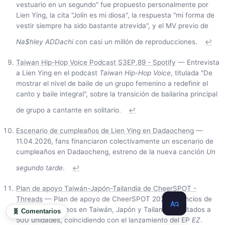
vestuario en un segundo" fue propuesto personalmente por
Lien Ying, la cita "Jolin es mi diosa", la respuesta "mi forma de
vestir siempre ha sido bastante atrevida", y el MV previo de
Na$hley ADDachi
con casi un millón de reproducciones.
↩
Taiwan Hip-Hop Voice Podcast S3EP.89 - Spotify
— Entrevista
a Lien Ying en el podcast
Taiwan Hip-Hop Voice
, titulada "De
mostrar el nivel de baile de un grupo femenino a redefinir el
canto y baile integral", sobre la transición de bailarina principal
de grupo a cantante en solitario.
↩
Escenario de cumpleaños de Lien Ying en Dadaocheng
—
11.04.2026, fans financiaron colectivamente un escenario de
cumpleaños en Dadaocheng, estreno de la nueva canción
Un
segundo tarde
.
↩
Plan de apoyo Taiwán-Japón-Tailandia de CheerSPOT -
Threads
— Plan de apoyo de CheerSPOT 2025, anuncios de
apoyo simultáneos en Taiwán, Japón y Tailandia, limitados a
🧬 Comentarios
500 unidades, coincidiendo con el lanzamiento del EP
EZ
.