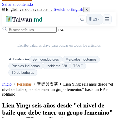
Saltar al contenido
🌐 English version available →
Switch to English
✕
Taiwan
.md
☰
🌐
ES
▾
ESC
Escribe palabras clave para buscar en todos los artículos
🔥 Tendencias
Semiconductores
Mercados nocturnos
Pueblos indígenas
Incidente 228
TSMC
Té de burbujas
Inicio
Personas
音樂與表演
Lien Ying: seis años desde "el
nivel de baile que debe tener un grupo femenino" hasta un EP en
solitario
Lien Ying: seis años desde "el nivel de
baile que debe tener un grupo femenino"