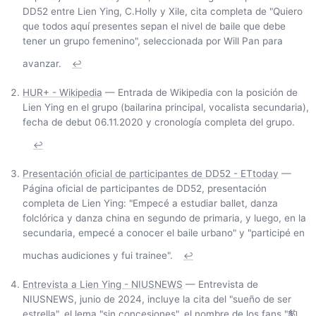
DD52 entre Lien Ying, C.Holly y Xile, cita completa de "Quiero
que todos aquí presentes sepan el nivel de baile que debe
tener un grupo femenino", seleccionada por Will Pan para
avanzar.
↩
HUR+ - Wikipedia
— Entrada de Wikipedia con la posición de
Lien Ying en el grupo (bailarina principal, vocalista secundaria),
fecha de debut 06.11.2020 y cronología completa del grupo.
↩
Presentación oficial de participantes de DD52 - ETtoday
—
Página oficial de participantes de DD52, presentación
completa de Lien Ying: "Empecé a estudiar ballet, danza
folclórica y danza china en segundo de primaria, y luego, en la
secundaria, empecé a conocer el baile urbano" y "participé en
muchas audiciones y fui trainee".
↩
Entrevista a Lien Ying - NIUSNEWS
— Entrevista de
NIUSNEWS, junio de 2024, incluye la cita del "sueño de ser
estrella", el lema "sin concesiones", el nombre de los fans "豹