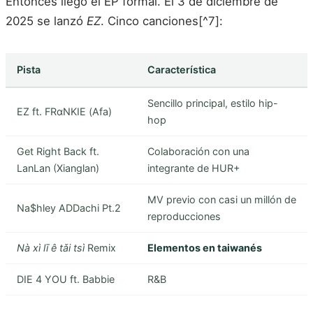
Entonces llegó el EP formal. El 3 de diciembre de
2025 se lanzó
EZ
. Cinco canciones[^7]:
Pista
Característica
Sencillo principal, estilo hip-
EZ ft. FRαNKIE (Afa)
hop
Get Right Back ft.
Colaboración con una
LanLan (Xianglan)
integrante de HUR+
MV previo con casi un millón de
Na$hley ADDachi Pt.2
reproducciones
Nà xì lī ê tǎi tsì
Remix
Elementos en taiwanés
DIE 4 YOU ft. Babbie
R&B