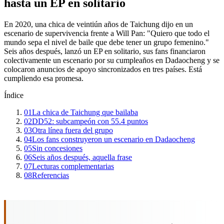
hasta un EP en solitario
En 2020, una chica de veintiún años de Taichung dijo en un
escenario de supervivencia frente a Will Pan: "Quiero que todo el
mundo sepa el nivel de baile que debe tener un grupo femenino."
Seis años después, lanzó un EP en solitario, sus fans financiaron
colectivamente un escenario por su cumpleaños en Dadaocheng y se
colocaron anuncios de apoyo sincronizados en tres países. Está
cumpliendo esa promesa.
Índice
01
La chica de Taichung que bailaba
02
DD52: subcampeón con 55.4 puntos
03
Otra línea fuera del grupo
04
Los fans construyeron un escenario en Dadaocheng
05
Sin concesiones
06
Seis años después, aquella frase
07
Lecturas complementarias
08
Referencias