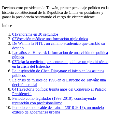
Decimosexto presidente de Taiwán, primer personaje político en la
historia constitucional de la República de China en postularse y
ganar la presidencia ostentando el cargo de vicepresidente
Índice
01
Panorama en 30 segundos
02
Vocación médica: una formación triple única
De Wanli a la NTU: un camino académico que cambió su
destino
Los años en Harvard: la formación de una visión de política
pública
03
Dejar la medicina para entrar en política: un giro histórico
en la crisis del Estrecho
La inspiración de Chen Ding-nan: el inicio en los asuntos
públicos
La crisis de misiles de 1996 en el Estrecho de Taiwán: una
decisión crucial
04
Trayectoria política: treinta años del Congreso al Palacio
Presidencial
Período como legislador (1998-2010): construyendo
reputación con profesionalismo
Período como alcalde de Tainan (2010-2017): un modelo
exitoso de gobernanza urbana