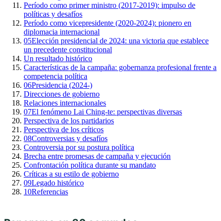
Período como primer ministro (2017-2019): impulso de
políticas y desafíos
Período como vicepresidente (2020-2024): pionero en
diplomacia internacional
05
Elección presidencial de 2024: una victoria que establece
un precedente constitucional
Un resultado histórico
Características de la campaña: gobernanza profesional frente a
competencia política
06
Presidencia (2024-)
Direcciones de gobierno
Relaciones internacionales
07
El fenómeno Lai Ching-te: perspectivas diversas
Perspectiva de los partidarios
Perspectiva de los críticos
08
Controversias y desafíos
Controversia por su postura política
Brecha entre promesas de campaña y ejecución
Confrontación política durante su mandato
Críticas a su estilo de gobierno
09
Legado histórico
10
Referencias