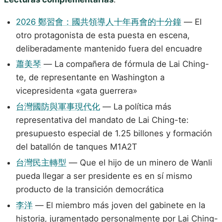
2026 鄭習會：國共領導人十年再會的十分鐘
— El
otro protagonista de esta puesta en escena,
deliberadamente mantenido fuera del encuadre
蕭美琴
— La compañera de fórmula de Lai Ching-
te, de representante en Washington a
vicepresidenta «gata guerrera»
台灣國防與軍事現代化
— La política más
representativa del mandato de Lai Ching-te:
presupuesto especial de 1.25 billones y formación
del batallón de tanques M1A2T
台灣民主轉型
— Que el hijo de un minero de Wanli
pueda llegar a ser presidente es en sí mismo
producto de la transición democrática
李洋
— El miembro más joven del gabinete en la
historia, juramentado personalmente por Lai Ching-