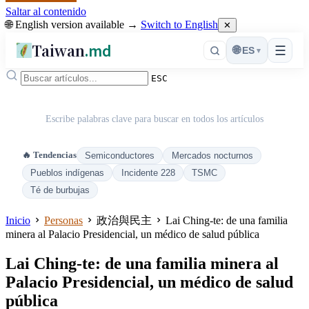
Saltar al contenido
🌐 English version available →
Switch to English
✕
Taiwan
.md
☰
🌐
ES
▾
ESC
Escribe palabras clave para buscar en todos los artículos
🔥 Tendencias
Semiconductores
Mercados nocturnos
Pueblos indígenas
Incidente 228
TSMC
Té de burbujas
Inicio
Personas
政治與民主
Lai Ching-te: de una familia
minera al Palacio Presidencial, un médico de salud pública
Lai Ching-te: de una familia minera al
Palacio Presidencial, un médico de salud
pública