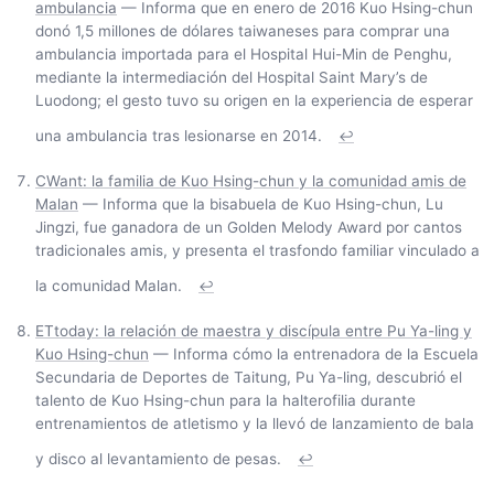
ambulancia
— Informa que en enero de 2016 Kuo Hsing-chun
donó 1,5 millones de dólares taiwaneses para comprar una
ambulancia importada para el Hospital Hui-Min de Penghu,
mediante la intermediación del Hospital Saint Mary’s de
Luodong; el gesto tuvo su origen en la experiencia de esperar
una ambulancia tras lesionarse en 2014.
↩
CWant: la familia de Kuo Hsing-chun y la comunidad amis de
Malan
— Informa que la bisabuela de Kuo Hsing-chun, Lu
Jingzi, fue ganadora de un Golden Melody Award por cantos
tradicionales amis, y presenta el trasfondo familiar vinculado a
la comunidad Malan.
↩
ETtoday: la relación de maestra y discípula entre Pu Ya-ling y
Kuo Hsing-chun
— Informa cómo la entrenadora de la Escuela
Secundaria de Deportes de Taitung, Pu Ya-ling, descubrió el
talento de Kuo Hsing-chun para la halterofilia durante
entrenamientos de atletismo y la llevó de lanzamiento de bala
y disco al levantamiento de pesas.
↩