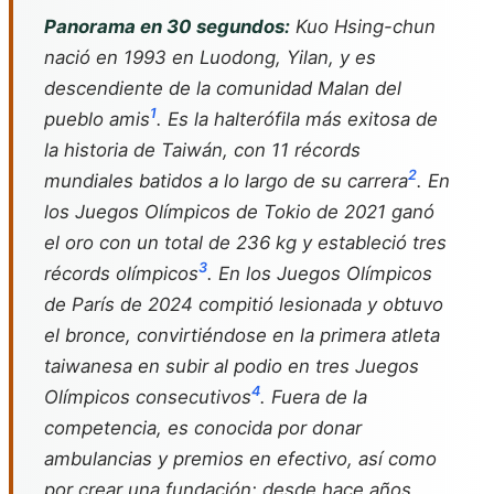
Panorama en 30 segundos:
Kuo Hsing-chun
nació en 1993 en Luodong, Yilan, y es
descendiente de la comunidad Malan del
1
pueblo amis
. Es la halterófila más exitosa de
la historia de Taiwán, con 11 récords
2
mundiales batidos a lo largo de su carrera
. En
los Juegos Olímpicos de Tokio de 2021 ganó
el oro con un total de 236 kg y estableció tres
3
récords olímpicos
. En los Juegos Olímpicos
de París de 2024 compitió lesionada y obtuvo
el bronce, convirtiéndose en la primera atleta
taiwanesa en subir al podio en tres Juegos
4
Olímpicos consecutivos
. Fuera de la
competencia, es conocida por donar
ambulancias y premios en efectivo, así como
por crear una fundación; desde hace años