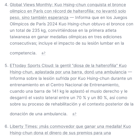
Global Views Monthly: Kuo Hsing-chun conquista el bronce
olímpico en París con récord de halterofilia; no levantó solo
peso, sino también esperanza
— Informa que en los Juegos
Olímpicos de París 2024 Kuo Hsing-chun obtuvo el bronce con
un total de 235 kg, convirtiéndose en la primera atleta
taiwanesa en ganar medallas olímpicas en tres ediciones
consecutivas; incluye el impacto de su lesión lumbar en la
competencia.
↩
ETtoday Sports Cloud: la gentil “diosa de la halterofilia” Kuo
Hsing-chun, aplastada por una barra, donó una ambulancia
—
Informa sobre la lesión sufrida por Kuo Hsing-chun durante un
entrenamiento en el Centro Nacional de Entrenamiento,
cuando una barra de 141 kg le aplastó el muslo derecho y le
desgarró el vasto lateral entre un 70 % y un 80 %, así como
sobre su proceso de rehabilitación y el contexto posterior de la
donación de una ambulancia.
↩
Liberty Times: ¡más conmovedor que ganar una medalla! Kuo
Hsing-chun dona el dinero de sus premios para una