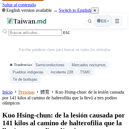
Saltar al contenido
🌐 English version available →
Switch to English
✕
Taiwan
.md
☰
🌐
ES
▾
ESC
Escribe palabras clave para buscar en todos los artículos
🔥 Tendencias
Semiconductores
Mercados nocturnos
Pueblos indígenas
Incidente 228
TSMC
Té de burbujas
Inicio
Personas
體育
Kuo Hsing-chun: de la lesión causada
por 141 kilos al camino de halterofilia que la llevó a tres podios
olímpicos
Kuo Hsing-chun: de la lesión causada por
141 kilos al camino de halterofilia que la