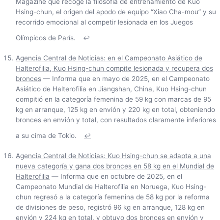
Magazine que recoge la filosofía de entrenamiento de Kuo
Hsing-chun, el origen del apodo de equipo “Xiao Cha-mou” y su
recorrido emocional al competir lesionada en los Juegos
Olímpicos de París.
↩
Agencia Central de Noticias: en el Campeonato Asiático de
Halterofilia, Kuo Hsing-chun compite lesionada y recupera dos
bronces
— Informa que en mayo de 2025, en el Campeonato
Asiático de Halterofilia en Jiangshan, China, Kuo Hsing-chun
compitió en la categoría femenina de 59 kg con marcas de 95
kg en arranque, 125 kg en envión y 220 kg en total, obteniendo
bronces en envión y total, con resultados claramente inferiores
a su cima de Tokio.
↩
Agencia Central de Noticias: Kuo Hsing-chun se adapta a una
nueva categoría y gana dos bronces en 58 kg en el Mundial de
Halterofilia
— Informa que en octubre de 2025, en el
Campeonato Mundial de Halterofilia en Noruega, Kuo Hsing-
chun regresó a la categoría femenina de 58 kg por la reforma
de divisiones de peso, registró 96 kg en arranque, 128 kg en
envión y 224 kg en total, y obtuvo dos bronces en envión y