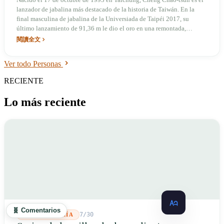
lanzamiento de jabalina en Asia para
lanzador de jabalina más destacado de la historia de Taiwán. En la
siempre
final masculina de jabalina de la Universiada de Taipéi 2017, su
último lanzamiento de 91,36 m le dio el oro en una remontada,
estableciendo un récord asiático y convirtiéndose en el primer
閱讀全文
lanzador asiático en superar los 90 metros, en ese momento el 12.º
mejor de la historia mundial. En 2019 ganó el oro en el Campeonato
Ver todo Personas
Asiático de Atletismo con 86,72 m y la plata en la Liga de Diamante
de Shanghái con 87,12 m. En los Juegos Olímpicos de Tokio 2021
RECIENTE
compitió lesionado del codo derecho y no logró clasificarse a la final.
El récord mundial pertenece al checo Jan Železný con 98,48 m.
Lo más reciente
🧬 Comentarios
7/30
GASTRONOMÍA