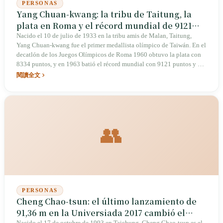
PERSONAS
Yang Chuan-kwang: la tribu de Taitung, la
plata en Roma y el récord mundial de 9121
puntos del Hombre de Hierro Asiático
Nacido el 10 de julio de 1933 en la tribu amis de Malan, Taitung,
Yang Chuan-kwang fue el primer medallista olímpico de Taiwán. En el
decatlón de los Juegos Olímpicos de Roma 1960 obtuvo la plata con
8334 puntos, y en 1963 batió el récord mundial con 9121 puntos y un
salto con garrocha de 4,83 metros que obligó a la IAAF a modificar las
閱讀全文
tablas de puntuación. Falleció el 27 de enero de 2007 en California,
Estados Unidos, a los 73 años, tras sufrir un derrame cerebral. En abril
de 2025, el Ministerio de Cultura lo declaró tesoro nacional.
👥
PERSONAS
Cheng Chao-tsun: el último lanzamiento de
91,36 m en la Universiada 2017 cambió el
Nacido el 17 de octubre de 1993 en Taichung, Cheng Chao-tsun es el