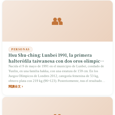
👥
PERSONAS
Hsu Shu-ching: Lunbei 1991, la primera
halterófila taiwanesa con dos oros olímpicos
en la categoría de 53 kg
Nacida el 9 de mayo de 1991 en el municipio de Lunbei, condado de
Yunlin, en una familia hakka, con una estatura de 159 cm. En los
Juegos Olímpicos de Londres 2012, categoría femenina de 53 kg,
obtuvo plata con 219 kg (96+123). Posteriormente, tras el resultado
adverso en el control antidopaje de la medallista de oro Zhao
閱讀全文
Changling (Kazajistán), fue ascendida a oro en diciembre de 2020. En
los Juegos Olímpicos de Río 2016, ganó el oro directamente con 212
kg (100+112). Primera deportista taiwanesa en lograr dos oros
olímpicos. Se retiró el 3 de junio de 2018. En 2019 fue suspendida tres
años por un control antidopaje de 2017 (sin afectar sus dos oros
olímpicos).