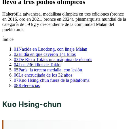
llevó a tres podios olímpicos
Halterófila taiwanesa, medallista olímpica en tres ediciones (bronce
en 2016, oro en 2021, bronce en 2024), plusmarquista mundial de la
categoría de 59 kg y descendiente de la comunidad Malan del
pueblo amis
Índice
01
Nacida en Luodong, con linaje Malan
02
El día en que cayeron 141 kilos
03
De Río a Tokio: una máquina de récords
04
Los 236 kilos de Tokio
05
París: la tercera medalla, con lesión
06
La encrucijada de los 32 años
07
Kuo Hsing-chun fuera de la plataforma
08
Referencias
Kuo Hsing-chun