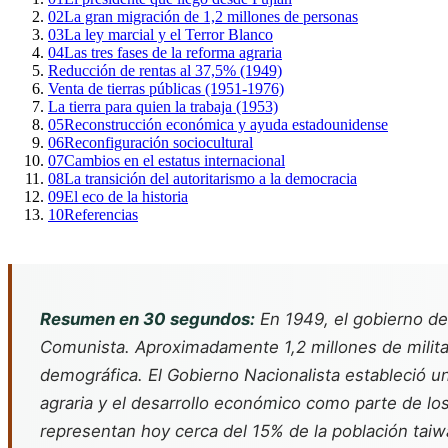
02
La gran migración de 1,2 millones de personas
03
La ley marcial y el Terror Blanco
04
Las tres fases de la reforma agraria
Reducción de rentas al 37,5% (1949)
Venta de tierras públicas (1951-1976)
La tierra para quien la trabaja (1953)
05
Reconstrucción económica y ayuda estadounidense
06
Reconfiguración sociocultural
07
Cambios en el estatus internacional
08
La transición del autoritarismo a la democracia
09
El eco de la historia
10
Referencias
Resumen en 30 segundos:
En 1949, el gobierno de 
Comunista. Aproximadamente 1,2 millones de militar
demográfica. El Gobierno Nacionalista estableció un
agraria y el desarrollo económico como parte de l
representan hoy cerca del 15% de la población taiw