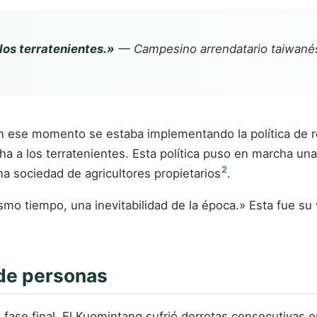
los terratenientes.»
— Campesino arrendatario taiwanés
n ese momento se estaba implementando la política de re
ha a los terratenientes. Esta política puso en marcha un
2
na sociedad de agricultores propietarios
.
smo tiempo, una inevitabilidad de la época.» Esta fue su 
 de personas
u fase final. El Kuomintang sufrió derrotas consecutiva