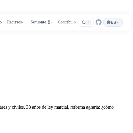
🌐
ro
Recursos
Semionte 🧬
Contribuir
ES
▾
/
▾
▾
▾
ares y civiles, 38 años de ley marcial, reforma agraria: ¿cómo