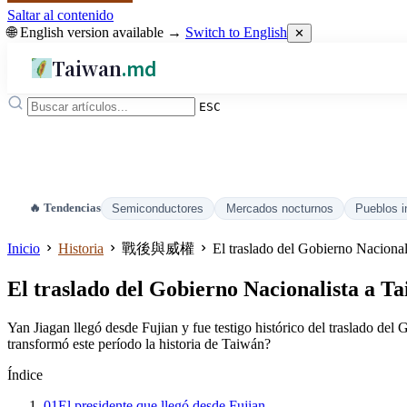
Saltar al contenido
🌐 English version available →
Switch to English
✕
Taiwan
.md
ESC
🔥 Tendencias
Semiconductores
Mercados nocturnos
Pueblos i
Inicio
Historia
戰後與威權
El traslado del Gobierno Nacional
El traslado del Gobierno Nacionalista a T
Yan Jiagan llegó desde Fujian y fue testigo histórico del traslado del
transformó este período la historia de Taiwán?
Índice
01
El presidente que llegó desde Fujian