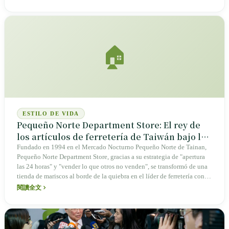
Shenkeng y las tres etapas de temperatura del aceite de Yuli.
🏠
ESTILO DE VIDA
Pequeño Norte Department Store: El rey de
los artículos de ferretería de Taiwán bajo las
luces nocturnas, de un puesto de mariscos a
Fundado en 1994 en el Mercado Nocturno Pequeño Norte de Tainan,
Pequeño Norte Department Store, gracias a su estrategia de "apertura
"salvavidas de los padres" durante treinta
las 24 horas" y "vender lo que otros no venden", se transformó de una
años
tienda de mariscos al borde de la quiebra en el líder de ferretería con
más de 190 sucursales en todo el país. Es el salvavidas nocturno de los
閱讀全文
padres, la estación de reabastecimiento del nostalgia para los
trabajadores migrantes y el milagro de supervivencia más tenaz de la
industria minorista de Taiwán.