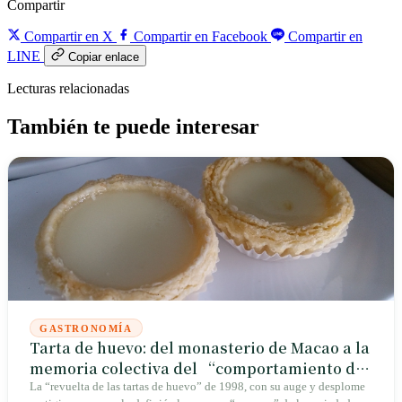
Compartir
Compartir en X
Compartir en Facebook
Compartir en
LINE
Copiar enlace
Lecturas relacionadas
También te puede interesar
GASTRONOMÍA
Tarta de huevo: del monasterio de Macao a la
memoria colectiva del “comportamiento de
rebaño” en Taiwán
La “revuelta de las tartas de huevo” de 1998, con su auge y desplome