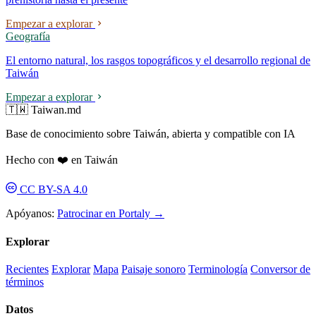
Empezar a explorar
Geografía
El entorno natural, los rasgos topográficos y el desarrollo regional de
Taiwán
Empezar a explorar
🇹🇼 Taiwan.md
Base de conocimiento sobre Taiwán, abierta y compatible con IA
Hecho con ❤️ en Taiwán
CC BY-SA 4.0
Apóyanos:
Patrocinar en Portaly →
Explorar
Recientes
Explorar
Mapa
Paisaje sonoro
Terminología
Conversor de
términos
Datos