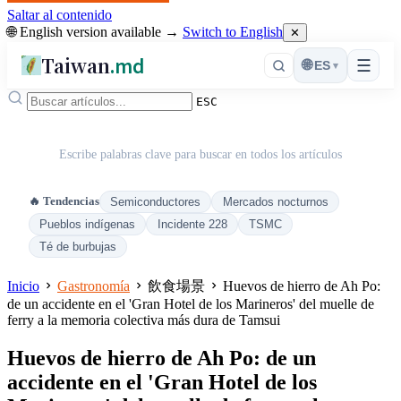
Saltar al contenido
🌐 English version available →
Switch to English
✕
Taiwan
.md
☰
🌐
ES
▾
ESC
Escribe palabras clave para buscar en todos los artículos
🔥 Tendencias
Semiconductores
Mercados nocturnos
Pueblos indígenas
Incidente 228
TSMC
Té de burbujas
Inicio
Gastronomía
飲食場景
Huevos de hierro de Ah Po:
de un accidente en el 'Gran Hotel de los Marineros' del muelle de
ferry a la memoria colectiva más dura de Tamsui
Huevos de hierro de Ah Po: de un
accidente en el 'Gran Hotel de los