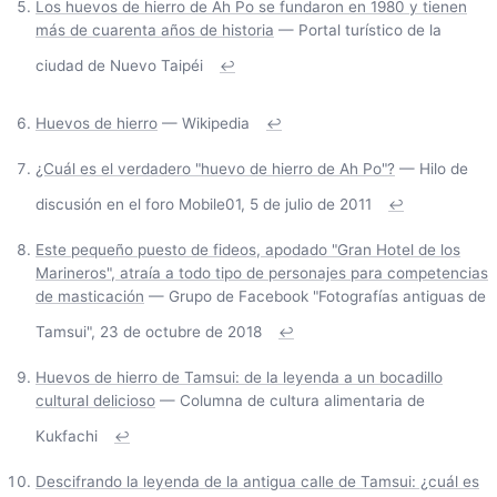
Los huevos de hierro de Ah Po se fundaron en 1980 y tienen
más de cuarenta años de historia
— Portal turístico de la
ciudad de Nuevo Taipéi
↩
Huevos de hierro
— Wikipedia
↩
¿Cuál es el verdadero "huevo de hierro de Ah Po"?
— Hilo de
discusión en el foro Mobile01, 5 de julio de 2011
↩
Este pequeño puesto de fideos, apodado "Gran Hotel de los
Marineros", atraía a todo tipo de personajes para competencias
de masticación
— Grupo de Facebook "Fotografías antiguas de
Tamsui", 23 de octubre de 2018
↩
Huevos de hierro de Tamsui: de la leyenda a un bocadillo
cultural delicioso
— Columna de cultura alimentaria de
Kukfachi
↩
Descifrando la leyenda de la antigua calle de Tamsui: ¿cuál es