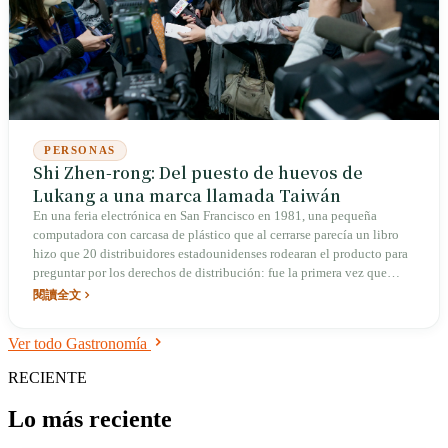
PERSONAS
Shi Zhen-rong: Del puesto de huevos de
Lukang a una marca llamada Taiwán
En una feria electrónica en San Francisco en 1981, una pequeña
computadora con carcasa de plástico que al cerrarse parecía un libro
hizo que 20 distribuidores estadounidenses rodearan el producto para
preguntar por los derechos de distribución: fue la primera vez que
muchos taiwaneses tocaron una "computadora fabricada por Taiwán".
閱讀全文
El hombre detrás de esta máquina, cuyo padre falleció por
agotamiento cuando él tenía tres años y cuya madre lo crió vendiendo
Ver todo Gastronomía
huevos de pato y boletos de lotería patrióticos, llevó a Acer a
convertirse en una de las cinco principales marcas de PC en el mundo.
RECIENTE
Él trazó la "curva de sonrisa" que hoy se enseña en los libros de texto y
es uno de los pocos "padres tecnológicos" de Taiwán dispuestos a
Lo más reciente
pararse ante la cámara para hablar de sus fracasos.