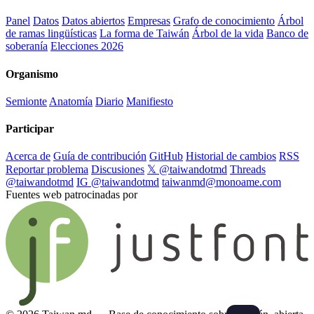
Panel
Datos
Datos abiertos
Empresas
Grafo de conocimiento
Árbol
de ramas lingüísticas
La forma de Taiwán
Árbol de la vida
Banco de
soberanía
Elecciones 2026
Organismo
Semionte
Anatomía
Diario
Manifiesto
Participar
Acerca de
Guía de contribución
GitHub
Historial de cambios
RSS
Reportar problema
Discusiones
𝕏 @taiwandotmd
Threads
@taiwandotmd
IG @taiwandotmd
taiwanmd@monoame.com
Fuentes web patrocinadas por