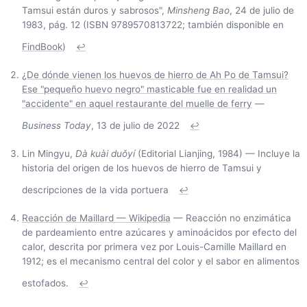
Tamsui están duros y sabrosos",
Minsheng Bao
, 24 de julio de
1983, pág. 12 (ISBN 9789570813722; también disponible en
FindBook
)
↩
¿De dónde vienen los huevos de hierro de Ah Po de Tamsui?
Ese "pequeño huevo negro" masticable fue en realidad un
"accidente" en aquel restaurante del muelle de ferry
—
Business Today
, 13 de julio de 2022
↩
Lin Mingyu,
Dà kuài duǒyí
(Editorial Lianjing, 1984) — Incluye la
historia del origen de los huevos de hierro de Tamsui y
descripciones de la vida portuera
↩
Reacción de Maillard — Wikipedia
— Reacción no enzimática
de pardeamiento entre azúcares y aminoácidos por efecto del
calor, descrita por primera vez por Louis-Camille Maillard en
1912; es el mecanismo central del color y el sabor en alimentos
estofados.
↩