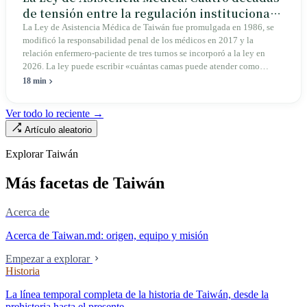
de tensión entre la regulación institucional y
el mercado
La Ley de Asistencia Médica de Taiwán fue promulgada en 1986, se
modificó la responsabilidad penal de los médicos en 2017 y la
relación enfermero-paciente de tres turnos se incorporó a la ley en
2026. La ley puede escribir «cuántas camas puede atender como
máximo una enfermera», pero no puede escribir «si existe esa
18 min
enfermera»: de las 320.000 licencias de enfermería, solo quedan
190.000 manos en la clínica. Esta no es la Ley de Seguro Médico, ni la
Ver todo lo reciente →
Ley de Médicos, es la ley raíz sobre cómo existe la institución del
Artículo aleatorio
«hospital» en Taiwán, y la tensión sin resolver durante cuarenta años
entre la utilidad pública de la asistencia médica y los mecanismos de
Explorar Taiwán
mercado.
Más facetas de Taiwán
Acerca de
Acerca de Taiwan.md: origen, equipo y misión
Empezar a explorar
Historia
La línea temporal completa de la historia de Taiwán, desde la
prehistoria hasta el presente