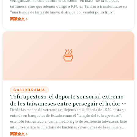
vertiginosos, no solo definió el consumo “en masa” de la sociedad
taiwanesa, sino que además obligó a KFC en Taiwán a transformarse en
“una tienda de tartas de huevo distraída por vender pollo frito”.
閱讀全文
🍜
GASTRONOMÍA
Tofu apestoso: el deporte sensorial extremo
de los taiwaneses entre perseguir el hedor y
buscar la fragancia
Desde las manos de veteranos callejeros en la década de 1950 hasta su
entrada en banquetes de Estado como el "templo del tofu apestoso",
este tofu fermentado encarna medio siglo de resiliencia taiwanesa. Este
artículo analiza la curaduría de bacterias vivas detrás de la salmuera
apestosa, así como los secretos de sabor del aroma ahumado de
閱讀全文