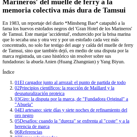
Marineros' del muelle de ferry a la
memoria colectiva más dura de Tamsui
En 1983, un reportaje del diario *Minsheng Bao* catapultó a la
fama los huevos estofados negros del 'Gran Hotel de los Marineros'
de Tamsui. Este manjar 'accidental', endurecido por la brisa marina
que lo secaba una y otra vez y por un estofado cada vez más
concentrado, no solo fue testigo del auge y caída del muelle de ferry
de Tamsui, sino que también dejó, en medio de una disputa por la
marca registrada, un caso histórico sin resolver sobre sus
fundadoras: la abuela Anien (Huang Zhangnian) y Yang Biyun.
Índice
01
El cargador junto al arrozal: el punto de partida de todo
02
Principios científicos: la reacción de Maillard y la
desnaturalización proteica
03
Giro: la disputa por la marca, de "Fundadora Original" a
"Abuela"
04
El artesano: siete días y siete noches de refinamiento del
oro negro
05
Desafíos: cuando la "dureza" se enfrenta al "coste" y a la
herencia de marca
06
Referencias