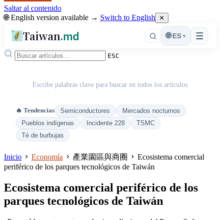
Saltar al contenido
🌐 English version available →
Switch to English
✕
Taiwan
.md
☰
🌐
ES
▾
ESC
Escribe palabras clave para buscar en todos los artículos
🔥 Tendencias
Semiconductores
Mercados nocturnos
Pueblos indígenas
Incidente 228
TSMC
Té de burbujas
Inicio
Economía
產業園區與商圈
Ecosistema comercial
periférico de los parques tecnológicos de Taiwán
Ecosistema comercial periférico de los
parques tecnológicos de Taiwán