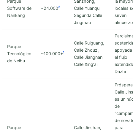
Parque
Sanzhong,
la mayor
2
Software de
~24.000
Calle Yuanqu,
locales s
Nankang
Segunda Calle
sirven
Jingmao
almuerzo
Parcialm
Calle Ruiguang,
sostenid
Parque
Calle Zhouzi,
apoyada
1
Tecnológico
~100.000+
Calle Jiangnan,
el flujo
de Neihu
Calle Xing'ai
extendid
Dazhi
Próspera
Calle Jin
es un nú
de
"campam
de novat
Parque
Calle Jinshan,
para