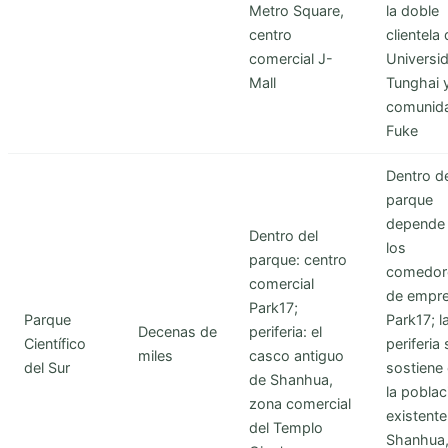
Metro Square,
la doble
centro
clientela 
comercial J-
Universi
Mall
Tunghai y
comunid
Fuke
Dentro d
parque
depende
Dentro del
los
parque: centro
comedor
comercial
de empre
Park17;
Parque
Park17; l
Decenas de
periferia: el
Científico
periferia 
miles
casco antiguo
del Sur
sostiene
de Shanhua,
la poblac
zona comercial
existente
del Templo
Shanhua,