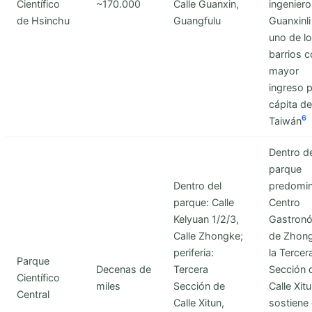
Científico
~170.000
Calle Guanxin,
ingenier
de Hsinchu
Guangfulu
Guanxinli
uno de l
barrios 
mayor
ingreso 
cápita de
6
Taiwán
Dentro d
parque
Dentro del
predomin
parque: Calle
Centro
Kelyuan 1/2/3,
Gastron
Calle Zhongke;
de Zhong
periferia:
la Tercer
Parque
Decenas de
Tercera
Sección 
Científico
miles
Sección de
Calle Xit
Central
Calle Xitun,
sostiene