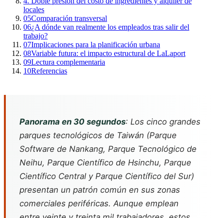
4. Doble presión del costo de ingredientes y alquiler de
locales
05
Comparación transversal
06
¿A dónde van realmente los empleados tras salir del
trabajo?
07
Implicaciones para la planificación urbana
08
Variable futura: el impacto estructural de LaLaport
09
Lectura complementaria
10
Referencias
Panorama en 30 segundos
: Los cinco grandes
parques tecnológicos de Taiwán (Parque
Software de Nankang, Parque Tecnológico de
Neihu, Parque Científico de Hsinchu, Parque
Científico Central y Parque Científico del Sur)
presentan un patrón común en sus zonas
comerciales periféricas. Aunque emplean
entre veinte y treinta mil trabajadores, estos