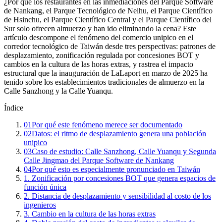
¿Por qué los restaurantes en las inmediaciones del Parque Software
de Nankang, el Parque Tecnológico de Neihu, el Parque Científico
de Hsinchu, el Parque Científico Central y el Parque Científico del
Sur solo ofrecen almuerzo y han ido eliminando la cena? Este
artículo descompone el fenómeno del comercio unipico en el
corredor tecnológico de Taiwán desde tres perspectivas: patrones de
desplazamiento, zonificación regulada por concesiones BOT y
cambios en la cultura de las horas extras, y rastrea el impacto
estructural que la inauguración de LaLaport en marzo de 2025 ha
tenido sobre los establecimientos tradicionales de almuerzo en la
Calle Sanzhong y la Calle Yuanqu.
Índice
01
Por qué este fenómeno merece ser documentado
02
Datos: el ritmo de desplazamiento genera una población
unipico
03
Caso de estudio: Calle Sanzhong, Calle Yuanqu y Segunda
Calle Jingmao del Parque Software de Nankang
04
Por qué esto es especialmente pronunciado en Taiwán
1. Zonificación por concesiones BOT que genera espacios de
función única
2. Distancia de desplazamiento y sensibilidad al costo de los
ingenieros
3. Cambio en la cultura de las horas extras