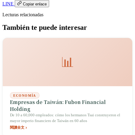
LINE
Copiar enlace
Lecturas relacionadas
También te puede interesar
📊
ECONOMÍA
Empresas de Taiwán: Fubon Financial
Holding
De 10 a 60,000 empleados: cómo los hermanos Tsai construyeron el
mayor imperio financiero de Taiwán en 60 años
閱讀全文