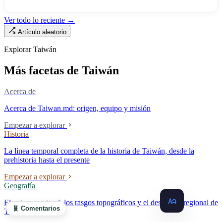
enfermera»: de las 320.000 licencias de enfermería, solo quedan
190.000 manos en la clínica. Esta no es la Ley de Seguro Médico, ni la
Ver todo lo reciente →
Ley de Médicos, es la ley raíz sobre cómo existe la institución del
Artículo aleatorio
«hospital» en Taiwán, y la tensión sin resolver durante cuarenta años
entre la utilidad pública de la asistencia médica y los mecanismos de
Explorar Taiwán
mercado.
Más facetas de Taiwán
Acerca de
Acerca de Taiwan.md: origen, equipo y misión
Empezar a explorar
Historia
La línea temporal completa de la historia de Taiwán, desde la
prehistoria hasta el presente
Empezar a explorar
Geografía
El entorno natural, los rasgos topográficos y el desarrollo regional de
🧬 Comentarios
Taiwán