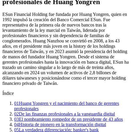
profesionales de Huang Yongren
ESun Financial Holding fue fundada por Huang Yongren, quien en
1992 impulsó la creación del Banco Comercial ESun. Fue
representativa de la primera ola de nuevos bancos tras la
levantamiento de la ley marcial en Taiwán, liderada por
profesionales financieros y sin dependencia de familias de
conglomerados. Huang Nanzhou se convirtió en 2008, a los 43
años, en el presidente más joven en la history de los holdings
financieros de Taiwán, y en 2023 asumió la presidencia del holding
de manos del fundador Huang Yongren. Desde el sistema de
gerentes profesionales hasta la innovación en banca digital, ESun ha
trazado un camino singular a lo largo de más de treinta años,
alcanzando en 2024 un volumen de activos de 2,8 billones de
dólares taiwaneses y posicionándose como el tercer mayor holding
financiero privado de Taiwán.
Índice
01
Huang Yongren y el nacimiento del banco de gerentes
profesionales
02
De las finanzas profesionales a la vanguardia digital
03
El nombramiento rompedor de un presidente de 43 años
04
Historia de pionero en la transformación digital
05
La verdadera diferenciación: banker's bank