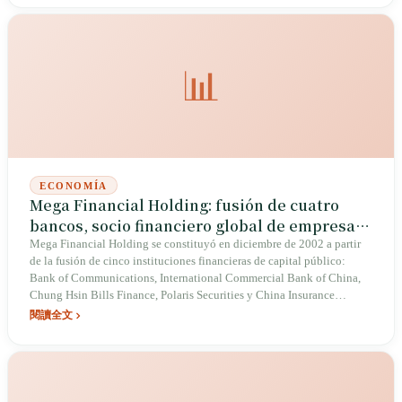
📊
ECONOMÍA
Mega Financial Holding: fusión de cuatro
bancos, socio financiero global de empresas
taiwanesas y la tormenta de la multa de
Mega Financial Holding se constituyó en diciembre de 2002 a partir
de la fusión de cinco instituciones financieras de capital público:
Nueva York de 2016
Bank of Communications, International Commercial Bank of China,
Chung Hsin Bills Finance, Polaris Securities y China Insurance
Company. En 2006, las filiales Bank of Communications e
閱讀全文
International Commercial Bank of China se fusionaron nuevamente
para formar Mega International Commercial Bank. Gracias al legado
centenario de Bank of Communications y a la especialización en
divisas de International Commercial Bank of China, Mega Financial
construyó la red de sucursales en el extranjero más extensa de Taiwán,