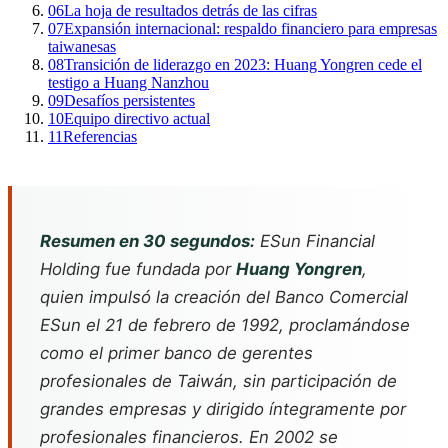
06
La hoja de resultados detrás de las cifras
07
Expansión internacional: respaldo financiero para empresas
taiwanesas
08
Transición de liderazgo en 2023: Huang Yongren cede el
testigo a Huang Nanzhou
09
Desafíos persistentes
10
Equipo directivo actual
11
Referencias
Resumen en 30 segundos:
ESun Financial
Holding fue fundada por
Huang Yongren
,
quien impulsó la creación del Banco Comercial
ESun el 21 de febrero de 1992, proclamándose
como el primer banco de gerentes
profesionales de Taiwán, sin participación de
grandes empresas y dirigido íntegramente por
profesionales financieros. En 2002 se