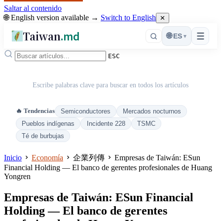
Saltar al contenido
🌐 English version available →
Switch to English
✕
Taiwan
.md
☰
🌐
ES
▾
ESC
Escribe palabras clave para buscar en todos los artículos
🔥 Tendencias
Semiconductores
Mercados nocturnos
Pueblos indígenas
Incidente 228
TSMC
Té de burbujas
Inicio
Economía
企業列傳
Empresas de Taiwán: ESun
Financial Holding — El banco de gerentes profesionales de Huang
Yongren
Empresas de Taiwán: ESun Financial
Holding — El banco de gerentes