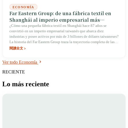
ECONOMÍA
Far Eastern Group: de una fábrica textil en
Shanghái al imperio empresarial más
diversificado de Taiwán
¿Cómo una pequeña fábrica textil en Shanghái hace 87 años se
convirtió en un imperio empresarial taiwanés que abarca diez
industrias y posee activos por más de 3 billones de dólares taiwaneses?
La historia del Far Eastern Group traza la trayectoria completa de las
empresas taiwanesas, desde la gloria hasta el riesgo político.
閱讀全文
Ver todo Economía
RECIENTE
Lo más reciente