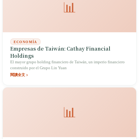
📊
convirtiéndose en el socio financiero central para la expansión global
de las empresas taiwanesas. En 2016, la sucursal de Nueva York fue
sancionada por las autoridades estadounidenses con una multa de 180
millones de dólares estadounidenses por deficiencias en materia de
prevención de lavado de dinero, en el mayor incidente regulatorio en
el extranjero de la historia financiera de Taiwán.
ECONOMÍA
Empresas de Taiwán: Cathay Financial
Holdings
El mayor grupo holding financiero de Taiwán, un imperio financiero
construido por el Grupo Lin Yuan
閱讀全文
📊