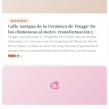
HISTORIA
Calle Antigua de la Cerámica de Yingge: De
las chimeneas al metro, transformación y
renacimiento de dos siglos de alfarería
Yingge, conocida como el «Jingdezhen de Taiwán» por sus antañas
chimeneas, vive una nueva era con la apertura del Museo de Arte de
Nuevo Taipéi y la línea de metro San-ying. Una nueva generación de
artesanos busca la sostenibilidad entre la tradición y la innovación.
閱讀全文
🎨