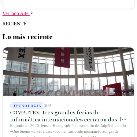
1984, cuando Yen Tao perdió un lóbulo pulmonar, hasta hoy, con el
humo ajeno en interiores reducido al 3,2% y todavía casi la mitad
Ver todo Arte
puertas afuera, esta caja contiene un cigarrillo legal y un contrato
sobre el espacio público que la ciudad aún no ha terminado de
RECIENTE
negociar.
Lo más reciente
8/8
TECNOLOGÍA
COMPUTEX: Tres grandes ferias de
informática internacionales cerraron dos; la
que queda crece en Taipéi
En junio de 2026, Jensen Huang subió al escenario de Taipéi diciendo
«Qué bueno volver a casa», con el trasfondo mostrando zongzi de