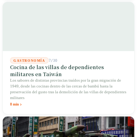
densos y césped sin pesticidas han replicado su hábitat forestal de baja
altitud original. El ave no ha cambiado; el entorno sí.
7/30
GASTRONOMÍA
Cocina de las villas de dependientes
militares en Taiwán
Los sabores de distintas provincias traídos por la gran migración de
1949, desde las cocinas dentro de las cercas de bambú hasta la
preservación del gusto tras la demolición de las villas de dependientes
militares
8 min