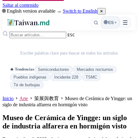
Saltar al contenido
🌐 English version available →
Switch to English
✕
Taiwan
.md
☰
🌐
ES
▾
ESC
Escribe palabras clave para buscar en todos los artículos
🔥 Tendencias
Semiconductores
Mercados nocturnos
Pueblos indígenas
Incidente 228
TSMC
Té de burbujas
Inicio
Arte
策展與教育
Museo de Cerámica de Yingge: un
siglo de industria alfarera en hormigón visto
Museo de Cerámica de Yingge: un siglo
de industria alfarera en hormigón visto