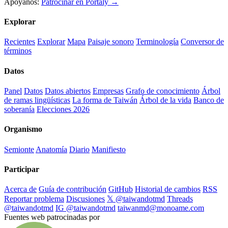
Apóyanos:
Patrocinar en Portaly →
Explorar
Recientes
Explorar
Mapa
Paisaje sonoro
Terminología
Conversor de
términos
Datos
Panel
Datos
Datos abiertos
Empresas
Grafo de conocimiento
Árbol
de ramas lingüísticas
La forma de Taiwán
Árbol de la vida
Banco de
soberanía
Elecciones 2026
Organismo
Semionte
Anatomía
Diario
Manifiesto
Participar
Acerca de
Guía de contribución
GitHub
Historial de cambios
RSS
Reportar problema
Discusiones
𝕏 @taiwandotmd
Threads
@taiwandotmd
IG @taiwandotmd
taiwanmd@monoame.com
Fuentes web patrocinadas por