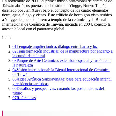
En noviembre de 2000, el primer museo profesional de cerámica de
Taiwán abrió sus puertas en el distrito de Yingge, Nuevo Taipéi,
diseñado por Jian Xueyi bajo el concepto de los cuatro elementos:
tierra, agua, fuego y viento. Este edificio de hormigón visto reubicó
a Yingge de pueblo alfarero a templo de la cerámica, y la Bienal
Internacional de Cerámica de Taiwán, iniciada en 2004, conectó la
artesanía local con el panorama global.
Índice
01
Lenguaje arquitectónico: diálogo entre barro y luz
02
Transformación industrial: de la manufactura por encargo a
la curaduría cultural
03
Parque de Arte Cerámico: extensión espacial y fusión con
la naturaleza
04
Visión internacional: la Bienal Internacional de Cerámica
de Taiwán
05
Aldea Artística Sanxiayingge: base para educación infantil
y residencias artísticas
06
Desafíos y perspectivas: curando las posibilidades del
futuro
07
Referencias