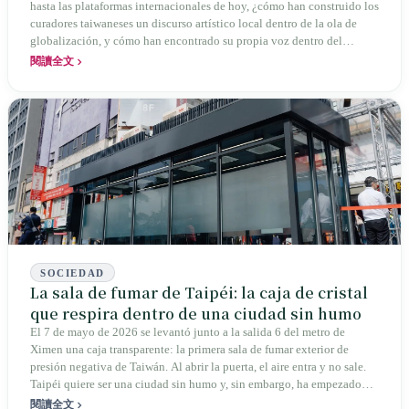
hasta las plataformas internacionales de hoy, ¿cómo han construido los
curadores taiwaneses un discurso artístico local dentro de la ola de
globalización, y cómo han encontrado su propia voz dentro del
sistema de bienales internacionales? Una historia evolutiva de 30 años
閱讀全文
sobre la identidad cultural y la construcción profesional.
SOCIEDAD
La sala de fumar de Taipéi: la caja de cristal
que respira dentro de una ciudad sin humo
El 7 de mayo de 2026 se levantó junto a la salida 6 del metro de
Ximen una caja transparente: la primera sala de fumar exterior de
presión negativa de Taiwán. Al abrir la puerta, el aire entra y no sale.
Taipéi quiere ser una ciudad sin humo y, sin embargo, ha empezado
construyendo en plena calle una casa de cristal para fumar. Desde
閱讀全文