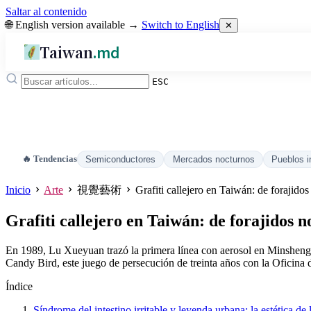
Saltar al contenido
🌐 English version available →
Switch to English
✕
Taiwan
.md
ESC
🔥 Tendencias
Semiconductores
Mercados nocturnos
Pueblos i
Inicio
Arte
視覺藝術
Grafiti callejero en Taiwán: de forajid
Grafiti callejero en Taiwán: de forajidos 
En 1989, Lu Xueyuan trazó la primera línea con aerosol en Minsheng E
Candy Bird, este juego de persecución de treinta años con la Oficina 
Índice
Síndrome del intestino irritable y leyenda urbana: la estética 