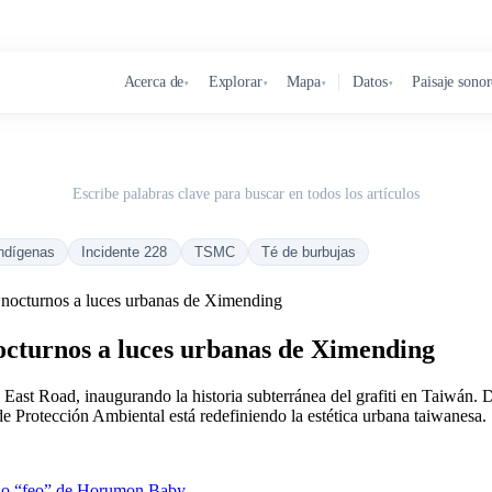
Acerca de
Explorar
Mapa
Datos
Paisaje sono
▾
▾
▾
▾
Escribe palabras clave para buscar en todos los artículos
ndígenas
Incidente 228
TSMC
Té de burbujas
os nocturnos a luces urbanas de Ximending
nocturnos a luces urbanas de Ximending
ast Road, inaugurando la historia subterránea del grafiti en Taiwán. 
de Protección Ambiental está redefiniendo la estética urbana taiwanesa.
de lo “feo” de Horumon Baby