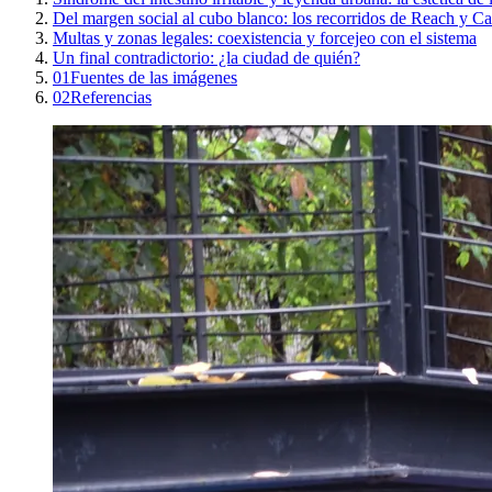
Del margen social al cubo blanco: los recorridos de Reach y C
Multas y zonas legales: coexistencia y forcejeo con el sistema
Un final contradictorio: ¿la ciudad de quién?
01
Fuentes de las imágenes
02
Referencias