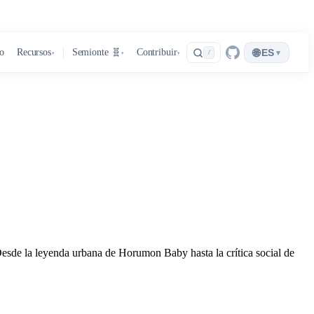
🌐
ro
Recursos
Semionte 🧬
Contribuir
ES
▾
/
▾
▾
▾
Desde la leyenda urbana de Horumon Baby hasta la crítica social de