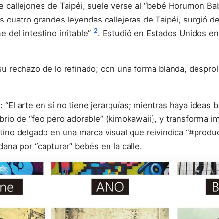
de callejones de Taipéi, suele verse al “bebé Horumon Bab
s cuatro grandes leyendas callejeras de Taipéi, surgió d
2
del intestino irritable”
. Estudió en Estados Unidos en 
 su rechazo de lo refinado; con una forma blanda, despro
El arte en sí no tiene jerarquías; mientras haya ideas b
brio de “feo pero adorable” (kimokawaii), y transforma 
estino delgado en una marca visual que reivindica “#prod
ana por “capturar” bebés en la calle.