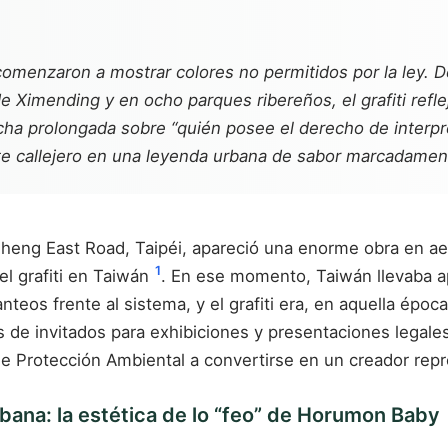
 comenzaron a mostrar colores no permitidos por la ley. 
e Ximending y en ocho parques ribereños, el grafiti refleja
cha prolongada sobre “quién posee el derecho de interpret
rte callejero en una leyenda urbana de sabor marcadamen
sheng East Road, Taipéi, apareció una enorme obra en ae
1
el grafiti en Taiwán
. En ese momento, Taiwán llevaba a
nteos frente al sistema, y el grafiti era, en aquella époc
 de invitados para exhibiciones y presentaciones legales
de Protección Ambiental a convertirse en un creador repr
rbana: la estética de lo “feo” de Horumon Baby