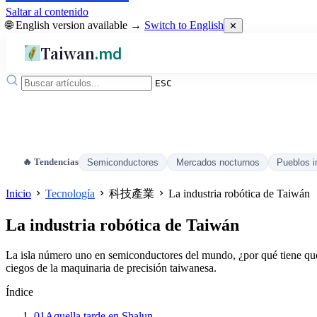
Saltar al contenido
🌐 English version available →
Switch to English
✕
Taiwan
.md
ESC
🔥 Tendencias
Semiconductores
Mercados nocturnos
Pueblos i
Inicio
Tecnología
科技產業
La industria robótica de Taiwán
La industria robótica de Taiwán
La isla número uno en semiconductores del mundo, ¿por qué tiene que 
ciegos de la maquinaria de precisión taiwanesa.
Índice
01
Aquella tarde en Shalun