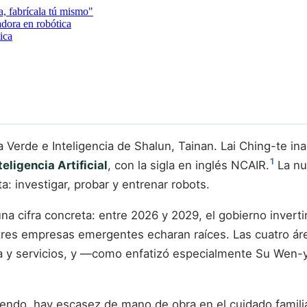
a, fabrícala tú mismo"
dora en robótica
ica
gía Verde e Inteligencia de Shalun, Tainan. Lai Ching-te 
1
eligencia Artificial
, con la sigla en inglés NCAIR.
La nue
a: investigar, probar y entrenar robots.
na cifra concreta: entre 2026 y 2029, el gobierno inverti
tres empresas emergentes echaran raíces. Las cuatro área
aria y servicios, y —como enfatizó especialmente Su Wen
do, hay escasez de mano de obra en el cuidado familiar, 