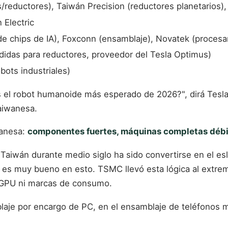
s/reductores), Taiwán Precision (reductores planetarios),
 Electric
 de chips de IA), Foxconn (ensamblaje), Novatek (proces
undidas para reductores, proveedor del Tesla Optimus)
obots industriales)
es el robot humanoide más esperado de 2026?", dirá Tesl
aiwanesa.
wanesa:
componentes fuertes, máquinas completas débi
Taiwán durante medio siglo ha sido convertirse en el es
án es muy bueno en esto. TSMC llevó esta lógica al extre
, GPU ni marcas de consumo.
laje por encargo de PC, en el ensamblaje de teléfonos m