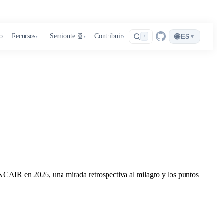
🌐
ro
Recursos
Semionte 🧬
Contribuir
ES
▾
/
▾
▾
▾
 NCAIR en 2026, una mirada retrospectiva al milagro y los puntos