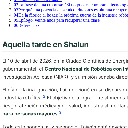
02
La frase de una empresa: "Si no puedes comprar la tecnologí
03
Por qué una potencia en semiconductores es alumna recupera
04
De la fábrica al hogar: la próxima guerra de la industria robót
05
Epílogo: veinte años para recuperar una clase
06
Referencias
Aquella tarde en Shalun
El 10 de abril de 2026, en la Ciudad Científica de Ener
gubernamental: el
Centro Nacional de Robótica con Int
Investigación Aplicada (NIAR), y su misión sonaba direct
El día de la inauguración, Lai mencionó en su discurso u
2
industria robótica.
El objetivo era lograr que al menos 
riesgo, atención médica y de salud, industria aliment
3
para personas mayores
.
Todo esto sonaba muy razonable. Taiwán está envejecien