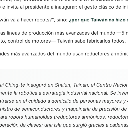
 invita al presidente a inaugurar: el gesto clásico de inic
wán va a hacer robots?", sino:
¿por qué Taiwán no hizo
 Las líneas de producción más avanzadas del mundo —5 n
, control de motores— Taiwán sabe fabricarlos todos, y 
noides más avanzados del mundo usan reductores armóni
 Lai Ching-te inauguró en Shalun, Tainan, el Centro Naci
mente la robótica a estrategia industrial nacional. Se in
entrarse en el cuidado a domicilio de personas mayores y 
stro de semiconductores y maquinaria de precisión de c
para robots humanoides (reductores armónicos, reductor
eración de clases: una isla que surgió gracias a cadena