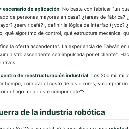
 escenario de aplicación
. No basta con fabricar "un b
ado de personas mayores en casa? ¿tareas de fábrica? ¿se
r? ¿servir café?), definir la lógica de interfaz (¿voz? ¿g
, qué algoritmo de control, qué estructura mecánica, qu
efine la oferta ascendente". La experiencia de Taiwán en
ministro ascendente sea impulsada por el cliente". Hacer
entivos.
n
centro de reestructuración industrial
. Los 200 mil mil
rar tiempo, comprar el costo de los errores, y comprar 
"¿cómo hago mejor este componente"?
uerra de la industria robótica
l director Su Wen-yu enfatizó especialmente una:
robots d