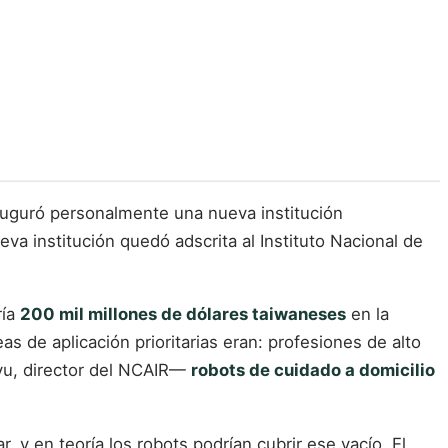
inauguró personalmente una nueva institución
va institución quedó adscrita al Instituto Nacional de
ría
200 mil millones de dólares taiwaneses
en la
s de aplicación prioritarias eran: profesiones de alto
-yu, director del NCAIR—
robots de cuidado a domicilio
y en teoría los robots podrían cubrir ese vacío. El