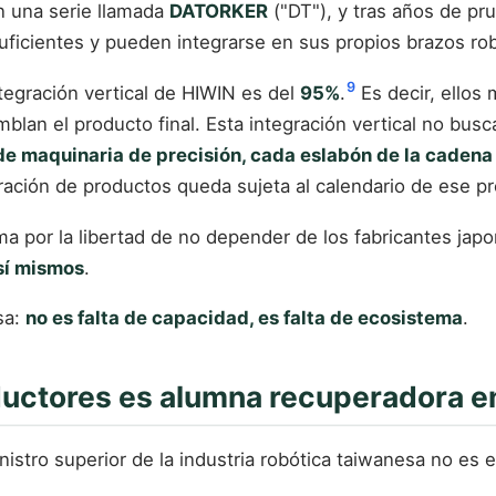
on una serie llamada
DATORKER
("DT"), y tras años de pr
ficientes y pueden integrarse en sus propios brazos rob
9
ntegración vertical de HIWIN es del
95%
.
Es decir, ellos 
mblan el producto final. Esta integración vertical no bu
 de maquinaria de precisión, cada eslabón de la cadena
eración de productos queda sujeta al calendario de ese p
a por la libertad de no depender de los fabricantes japo
 sí mismos
.
sa:
no es falta de capacidad, es falta de ecosistema
.
uctores es alumna recuperadora en
stro superior de la industria robótica taiwanesa no es en