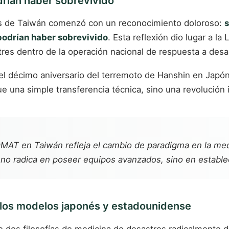
drían haber sobrevivido
es de Taiwán comenzó con un reconocimiento doloroso:
s
podrían haber sobrevivido
. Esta reflexión dio lugar a 
res dentro de la operación nacional de respuesta a desa
n el décimo aniversario del terremoto de Hanshin en Ja
una simple transferencia técnica, sino una revolución i
l DMAT en Taiwán refleja el cambio de paradigma en la me
e no radica en poseer equipos avanzados, sino en establ
e los modelos japonés y estadounidense
dos filosofías de medicina de desastres radicalmente di