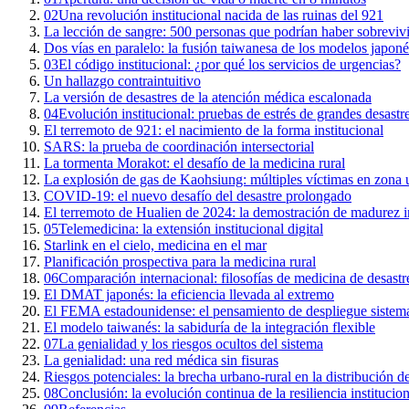
02
Una revolución institucional nacida de las ruinas del 921
La lección de sangre: 500 personas que podrían haber sobreviv
Dos vías en paralelo: la fusión taiwanesa de los modelos japon
03
El código institucional: ¿por qué los servicios de urgencias?
Un hallazgo contraintuitivo
La versión de desastres de la atención médica escalonada
04
Evolución institucional: pruebas de estrés de grandes desastr
El terremoto de 921: el nacimiento de la forma institucional
SARS: la prueba de coordinación intersectorial
La tormenta Morakot: el desafío de la medicina rural
La explosión de gas de Kaohsiung: múltiples víctimas en zona 
COVID-19: el nuevo desafío del desastre prolongado
El terremoto de Hualien de 2024: la demostración de madurez in
05
Telemedicina: la extensión institucional digital
Starlink en el cielo, medicina en el mar
Planificación prospectiva para la medicina rural
06
Comparación internacional: filosofías de medicina de desast
El DMAT japonés: la eficiencia llevada al extremo
El FEMA estadounidense: el pensamiento de despliegue sistem
El modelo taiwanés: la sabiduría de la integración flexible
07
La genialidad y los riesgos ocultos del sistema
La genialidad: una red médica sin fisuras
Riesgos potenciales: la brecha urbano-rural en la distribución d
08
Conclusión: la evolución continua de la resiliencia institucion