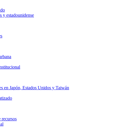
ido
és y estadounidense
es
urbana
stitucional
res en Japón, Estados Unidos y Taiwán
atizado
e recursos
al