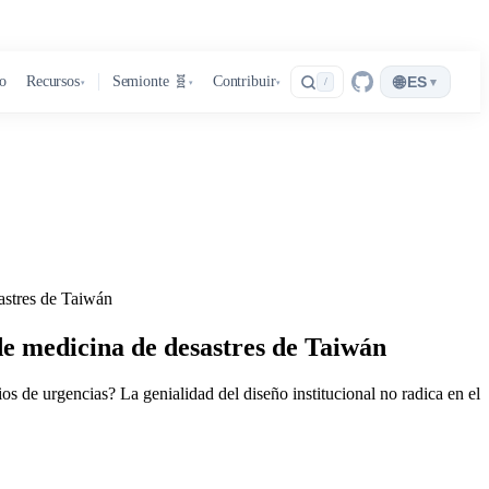
🌐
ro
Recursos
Semionte 🧬
Contribuir
ES
▾
/
▾
▾
▾
sastres de Taiwán
 de medicina de desastres de Taiwán
s de urgencias? La genialidad del diseño institucional no radica en el