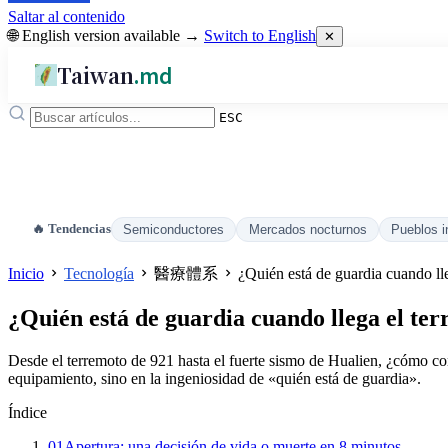
Saltar al contenido
🌐 English version available →
Switch to English
✕
Taiwan
.md
ESC
🔥 Tendencias
Semiconductores
Mercados nocturnos
Pueblos i
Inicio
Tecnología
醫療體系
¿Quién está de guardia cuando lle
¿Quién está de guardia cuando llega el ter
Desde el terremoto de 921 hasta el fuerte sismo de Hualien, ¿cómo con
equipamiento, sino en la ingeniosidad de «quién está de guardia».
Índice
01
Apertura: una decisión de vida o muerte en 8 minutos