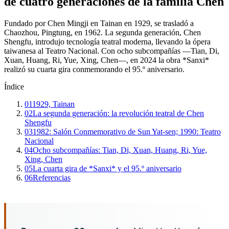
de cuatro generaciones de la familia Chen
Fundado por Chen Mingji en Tainan en 1929, se trasladó a
Chaozhou, Pingtung, en 1962. La segunda generación, Chen
Shengfu, introdujo tecnología teatral moderna, llevando la ópera
taiwanesa al Teatro Nacional. Con ocho subcompañías —Tian, Di,
Xuan, Huang, Ri, Yue, Xing, Chen—, en 2024 la obra *Sanxi*
realizó su cuarta gira conmemorando el 95.º aniversario.
Índice
01
1929, Tainan
02
La segunda generación: la revolución teatral de Chen
Shengfu
03
1982: Salón Conmemorativo de Sun Yat-sen; 1990: Teatro
Nacional
04
Ocho subcompañías: Tian, Di, Xuan, Huang, Ri, Yue,
Xing, Chen
05
La cuarta gira de *Sanxi* y el 95.º aniversario
06
Referencias