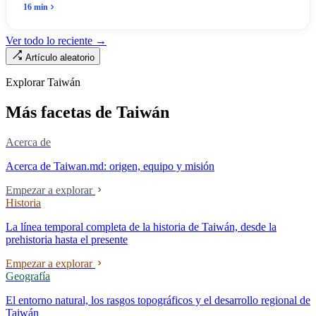
plataformas completas y 165 componentes de la lista, Taiwán solo
16 min
ocupa un lugar. En abril de 2026, cuatro senadores estadounidenses
bipartidistas presentaron el proyecto de ley "Blue Skies for Taiwan
Ver todo lo reciente →
Act" para establecer un canal rápido para fabricantes taiwaneses; la
Artículo aleatorio
propia existencia del proyecto revela una realidad: Taiwán avanza
demasiado lento, hasta el propio EE. UU. debe legislar para bajar los
Explorar Taiwán
umbrales. Una empresa que lleva cuarenta y seis años fabricando
aviones de juguete teledirigidos en Taichung planea construir su
Más facetas de Taiwán
segunda fábrica en Ohio.
Acerca de
Acerca de Taiwan.md: origen, equipo y misión
Empezar a explorar
Historia
La línea temporal completa de la historia de Taiwán, desde la
prehistoria hasta el presente
Empezar a explorar
Geografía
El entorno natural, los rasgos topográficos y el desarrollo regional de
Taiwán