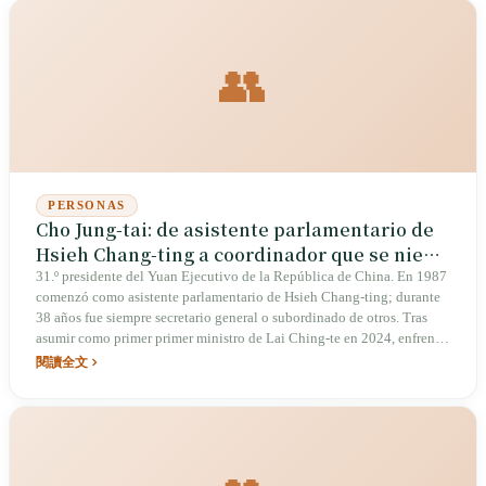
antecedentes penales" en 2023, su carrera política parecía haber
llegado a su fin; sin embargo, se volcó en plataformas sociales como
Threads, donde interactuó con su padre Chen Shui-bian con humor
👥
bajo el apodo "Water", mostrando una relación paterno-filial atípica y
un regreso al ámbito digital.
PERSONAS
Cho Jung-tai: de asistente parlamentario de
Hsieh Chang-ting a coordinador que se niega
a refrendar la Ley de Distribución Fiscal
31.º presidente del Yuan Ejecutivo de la República de China. En 1987
comenzó como asistente parlamentario de Hsieh Chang-ting; durante
38 años fue siempre secretario general o subordinado de otros. Tras
asumir como primer primer ministro de Lai Ching-te en 2024, enfrentó
un gobierno en minoría, los aranceles de Trump, compras militares por
閱讀全文
1.25 billones de dólares taiwaneses y la derrota total del movimiento
de destitución masiva. En diciembre de 2025 se convirtió en el primer
presidente del Yuan Ejecutivo en la historia constitucional en negarse
a refrendar la Ley de Distribución Fiscal.