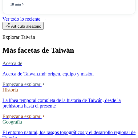
máximo una enfermera», pero no puede escribir «si existe esa
18 min
enfermera»: de las 320.000 licencias de enfermería, solo quedan
190.000 manos en la clínica. Esta no es la Ley de Seguro Médico, ni la
Ver todo lo reciente →
Ley de Médicos, es la ley raíz sobre cómo existe la institución del
Artículo aleatorio
«hospital» en Taiwán, y la tensión sin resolver durante cuarenta años
entre la utilidad pública de la asistencia médica y los mecanismos de
Explorar Taiwán
mercado.
Más facetas de Taiwán
Acerca de
Acerca de Taiwan.md: origen, equipo y misión
Empezar a explorar
Historia
La línea temporal completa de la historia de Taiwán, desde la
prehistoria hasta el presente
Empezar a explorar
Geografía
El entorno natural, los rasgos topográficos y el desarrollo regional de
Taiwán