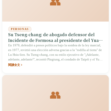
👥
PERSONAS
Su Tseng-chang: de abogado defensor del
Incidente de Formosa al presidente del Yuan
Ejecutivo "¡Adelante, adelante, adelante!"
En 1979, defendió a presos políticos bajo la sombra de la ley marcial;
en 1977, revirtió una elección adversa gracias a la "rodilla al tierra" de
Lu Hsiu-lien. Su Tseng-chang, con su estilo ejecutivo de "¡Adelante,
adelante, adelante!", recorrió Pingtung, el condado de Taipéi y el Yuan
Ejecutivo, desde la contención de la peste porcina africana hasta el
閱讀全文
programa "Aire acondicionado en cada aula", demostrando un
liderazgo enérgico en medio de la controversia y convirtiéndose en la
"bombilla eléctrica" más representativa de la transición democrática de
Taiwán.
👥