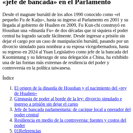
«jefe de bancada» en el Parlamento
Desde el magnate bursátil de los años 1990 conocido como «el
pequeño Fu de Kaiju», hasta su ingreso al Parlamento en 2001 y su
llegada al gobierno de Hualien en 2009, Fu Kun-chi construyó en
Houshan una «dinastía Fu» de dos décadas que ni siquiera el poder
central ha logrado sacudir fácilmente. Desde ingresar a prisión sin
dejar el cargo por un caso de manipulación bursátil, pasando por un
divorcio simulado para nombrar a su esposa vicegobernadora, hasta
su regreso en 2024 al Yuan Legislativo como jefe de la bancada del
Kuomintang y su liderazgo de una delegación a China, ha exhibido
una de las formas más extremas de resiliencia del poder y
controversia en la política taiwanesa.
Índice
El origen de la dinastía de Houshan y el nacimiento del «rey
de Hualien»
Gimnasia de poder al borde de la ley: divorcio simulado e
ingreso a prisión sin dejar el cargo
Jefe de bancada parlamentaria: de cacique local a operador del
poder central
Resiliencia en medio de la controversia: fuentes y costos del
poder
01
Referencias