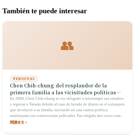
También te puede interesar
👥
PERSONAS
Chen Chih-chung: del resplandor de la
primera familia a las vicisitudes políticas
bajo la "cláusula de exclusión de
En 2008, Chen Chih-chung se vio obligado a interrumpir sus estudios
y regresar a Taiwán debido al caso de lavado de dinero en el extranjero
antecedentes penales"
que involucró a su familia, iniciando así una carrera política
entrelazada con controversias judiciales. Fue elegido dos veces como
concejal de Kaohsiung con la mayor votación de su distrito, pero
閱讀全文
también fue destituido de su cargo en tres ocasiones por causas
judiciales. Tras la aprobación de la "cláusula de exclusión de