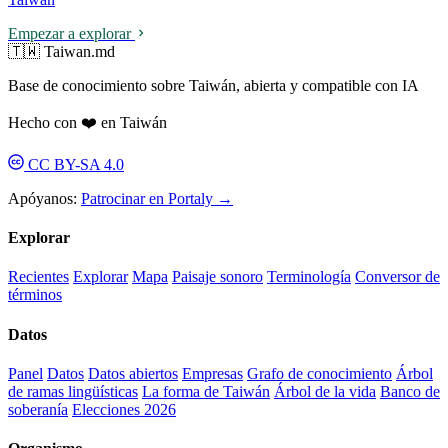
Empezar a explorar
🇹🇼 Taiwan.md
Base de conocimiento sobre Taiwán, abierta y compatible con IA
Hecho con ❤️ en Taiwán
CC BY-SA 4.0
Apóyanos:
Patrocinar en Portaly →
Explorar
Recientes
Explorar
Mapa
Paisaje sonoro
Terminología
Conversor de
términos
Datos
Panel
Datos
Datos abiertos
Empresas
Grafo de conocimiento
Árbol
de ramas lingüísticas
La forma de Taiwán
Árbol de la vida
Banco de
soberanía
Elecciones 2026