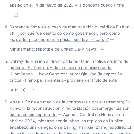
apelación el 14 de mayo de 2020 y la condena quedó firme
↩
Sentencia firme en el caso de manipulación bursátil de Fu Kun-
chi: ¿por qué fue destituido como gobernador, pero como
legislador pudo ingresar a prisión sin dejar el cargo?
—
Mingrentang: reportaje de United Daily News
↩
Del rey de Hualien al tirano parlamentario: análisis del mito de
poder de Fu Kun-chi y de la crisis de permisividad del
Kuomintang
— New Congress, autor Qin Jing (la expresión
crítica «tirano parlamentario» proviene del título de este
artículo)
↩
Visita a China en medio de la controversia por el terremoto; Fu
Kun-chi: la reconstrucción y revitalización posemergencia son
una cuestión importante
— Agencia Central de Noticias: en
abril de 2024, mientras continuaban las réplicas en Hualien,
encabezó una delegación a Beijing; Pan Xianzhang, subdirector
de la Oficina de Asuntos de Taiwán, lo recibió en el aeropuerto