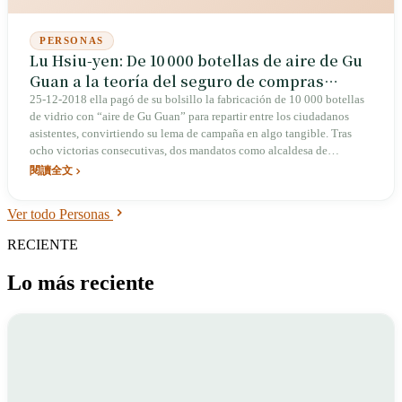
PERSONAS
Lu Hsiu-yen: De 10 000 botellas de aire de Gu
Guan a la teoría del seguro de compras
militares en Washington, la reina invicta
25‑12‑2018 ella pagó de su bolsillo la fabricación de 10 000 botellas
de vidrio con “aire de Gu Guan” para repartir entre los ciudadanos
asistentes, convirtiendo su lema de campaña en algo tangible. Tras
ocho victorias consecutivas, dos mandatos como alcaldesa de
Taichung y seis periodos como legisladora, en agosto 2025 Chu Li-lun
閱讀全文
la invitó públicamente a asumir la presidencia del Partido
Kuomintang; ella respondió “cuando las cosas se ponen difíciles,
Ver todo Personas
mamá se queda en casa”. Sin embargo, una encuesta de abril 2026
muestra que su posición como candidata predeterminada para 2028 ha
RECIENTE
sido superada por Chen Wan-an, con 25 % frente a 19,7 %.
Lo más reciente