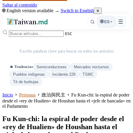
Saltar al contenido
🌐 English version available →
Switch to English
✕
Taiwan
.md
☰
🌐
ES
▾
ESC
Escribe palabras clave para buscar en todos los artículos
🔥 Tendencias
Semiconductores
Mercados nocturnos
Pueblos indígenas
Incidente 228
TSMC
Té de burbujas
Inicio
Personas
政治與民主
Fu Kun-chi: la espiral de poder
desde el «rey de Hualien» de Houshan hasta el «jefe de bancada» en
el Parlamento
Fu Kun-chi: la espiral de poder desde el
«rey de Hualien» de Houshan hasta el