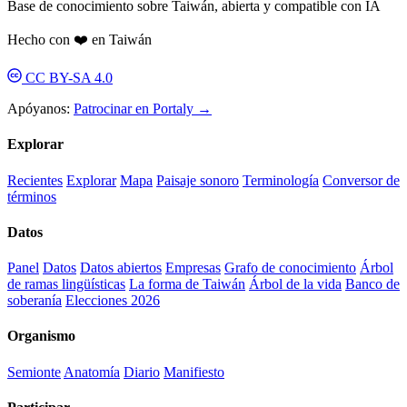
Base de conocimiento sobre Taiwán, abierta y compatible con IA
Hecho con ❤️ en Taiwán
CC BY-SA 4.0
Apóyanos:
Patrocinar en Portaly →
Explorar
Recientes
Explorar
Mapa
Paisaje sonoro
Terminología
Conversor de
términos
Datos
Panel
Datos
Datos abiertos
Empresas
Grafo de conocimiento
Árbol
de ramas lingüísticas
La forma de Taiwán
Árbol de la vida
Banco de
soberanía
Elecciones 2026
Organismo
Semionte
Anatomía
Diario
Manifiesto