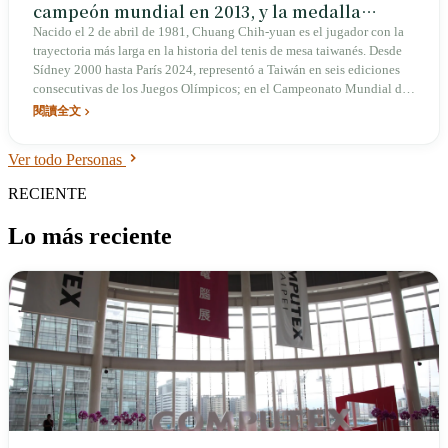
campeón mundial en 2013, y la medalla
olímpica que estuvo a punto de alcanzar
Nacido el 2 de abril de 1981, Chuang Chih-yuan es el jugador con la
trayectoria más larga en la historia del tenis de mesa taiwanés. Desde
Sídney 2000 hasta París 2024, representó a Taiwán en seis ediciones
consecutivas de los Juegos Olímpicos; en el Campeonato Mundial de
2013, él y Chen Chien-an se alzaron con el título mundial en dobles
閱讀全文
masculinos. La medalla olímpica fue la única asignatura pendiente de
su carrera, y la ocasión más cercana fue en Londres 2012, donde cayó
Ver todo Personas
en el combate por el bronce. Tras su retiro, se incorporó como profesor
asociado de educación física en la Universidad Nacional Sun Yat-sen.
RECIENTE
Lo más reciente