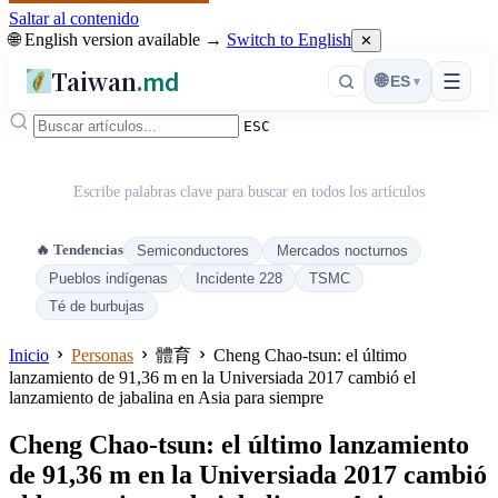
Saltar al contenido
🌐 English version available →
Switch to English
✕
Taiwan
.md
☰
🌐
ES
▾
ESC
Escribe palabras clave para buscar en todos los artículos
🔥 Tendencias
Semiconductores
Mercados nocturnos
Pueblos indígenas
Incidente 228
TSMC
Té de burbujas
Inicio
Personas
體育
Cheng Chao-tsun: el último
lanzamiento de 91,36 m en la Universiada 2017 cambió el
lanzamiento de jabalina en Asia para siempre
Cheng Chao-tsun: el último lanzamiento
de 91,36 m en la Universiada 2017 cambió