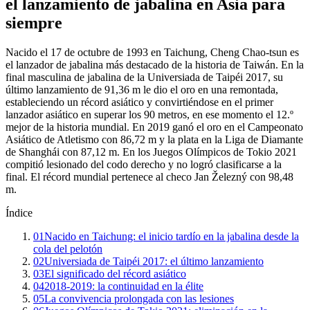
el lanzamiento de jabalina en Asia para
siempre
Nacido el 17 de octubre de 1993 en Taichung, Cheng Chao-tsun es
el lanzador de jabalina más destacado de la historia de Taiwán. En la
final masculina de jabalina de la Universiada de Taipéi 2017, su
último lanzamiento de 91,36 m le dio el oro en una remontada,
estableciendo un récord asiático y convirtiéndose en el primer
lanzador asiático en superar los 90 metros, en ese momento el 12.º
mejor de la historia mundial. En 2019 ganó el oro en el Campeonato
Asiático de Atletismo con 86,72 m y la plata en la Liga de Diamante
de Shanghái con 87,12 m. En los Juegos Olímpicos de Tokio 2021
compitió lesionado del codo derecho y no logró clasificarse a la
final. El récord mundial pertenece al checo Jan Železný con 98,48
m.
Índice
01
Nacido en Taichung: el inicio tardío en la jabalina desde la
cola del pelotón
02
Universiada de Taipéi 2017: el último lanzamiento
03
El significado del récord asiático
04
2018-2019: la continuidad en la élite
05
La convivencia prolongada con las lesiones