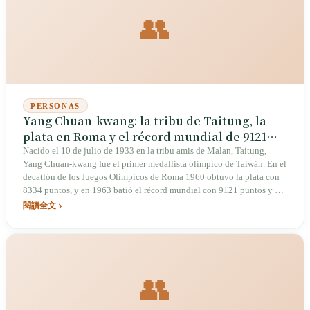
👥
PERSONAS
Yang Chuan-kwang: la tribu de Taitung, la
plata en Roma y el récord mundial de 9121
puntos del Hombre de Hierro Asiático
Nacido el 10 de julio de 1933 en la tribu amis de Malan, Taitung,
Yang Chuan-kwang fue el primer medallista olímpico de Taiwán. En el
decatlón de los Juegos Olímpicos de Roma 1960 obtuvo la plata con
8334 puntos, y en 1963 batió el récord mundial con 9121 puntos y un
salto con garrocha de 4,83 metros que obligó a la IAAF a modificar las
閱讀全文
tablas de puntuación. Falleció el 27 de enero de 2007 en California,
Estados Unidos, a los 73 años, tras sufrir un derrame cerebral. En abril
de 2025, el Ministerio de Cultura lo declaró tesoro nacional.
👥