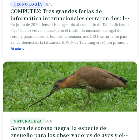
8/8
TECNOLOGÍA
COMPUTEX: Tres grandes ferias de
informática internacionales cerraron dos; la
que queda crece en Taipéi
En junio de 2026, Jensen Huang subió al escenario de Taipéi diciendo
«Qué bueno volver a casa», con el trasfondo mostrando zongzi de
cerdo y patas de cerdo. Esa misma semana, tres CEOs se turnaron para
dar conferencias; la taiwanesa HIWIN de Taichung cruzó por primera
vez la frontera para conectar reductores a las articulaciones de los
28 min
robots humanoides. Las alemanas CeBIT y estadounidenses COMDEX
cerraron sus stands; esta feria de 45 años de antigüedad en Taipéi crece
porque está arraigada en la isla donde se ensambla realmente el 90%
de los servidores de IA del mundo.
8/8
NATURALEZA
Garza de corona negra: la especie de
ensueño para los observadores de aves y el