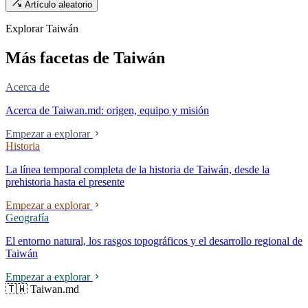
Artículo aleatorio
propia existencia del proyecto revela una realidad: Taiwán avanza
demasiado lento, hasta el propio EE. UU. debe legislar para bajar los
Explorar Taiwán
umbrales. Una empresa que lleva cuarenta y seis años fabricando
aviones de juguete teledirigidos en Taichung planea construir su
Más facetas de Taiwán
segunda fábrica en Ohio.
Acerca de
Acerca de Taiwan.md: origen, equipo y misión
Empezar a explorar
Historia
La línea temporal completa de la historia de Taiwán, desde la
prehistoria hasta el presente
Empezar a explorar
Geografía
El entorno natural, los rasgos topográficos y el desarrollo regional de
Taiwán
Empezar a explorar
🇹🇼 Taiwan.md