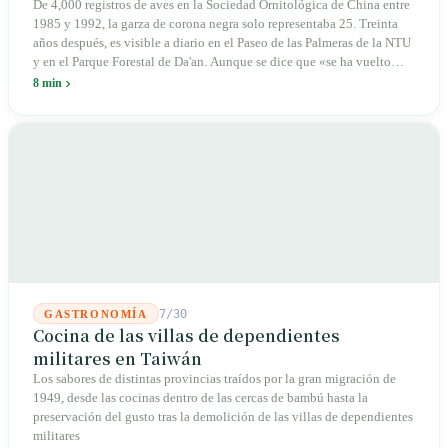
«ave torpe» del campus
De 4,000 registros de aves en la Sociedad Ornitológica de China entre
1985 y 1992, la garza de corona negra solo representaba 25. Treinta
años después, es visible a diario en el Paseo de las Palmeras de la NTU
y en el Parque Forestal de Da'an. Aunque se dice que «se ha vuelto
valiente», la investigación de Yuan Hsiao-wei (NTU) desde 2010
8 min
apunta a otra respuesta: los campus urbanos de Taiwán con bosques
densos y césped sin pesticidas han replicado su hábitat forestal de baja
altitud original. El ave no ha cambiado; el entorno sí.
7/30
GASTRONOMÍA
Cocina de las villas de dependientes
militares en Taiwán
Los sabores de distintas provincias traídos por la gran migración de
1949, desde las cocinas dentro de las cercas de bambú hasta la
preservación del gusto tras la demolición de las villas de dependientes
militares