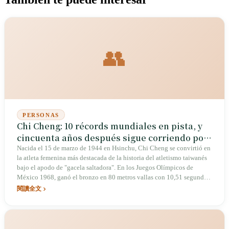
👥
PERSONAS
Chi Cheng: 10 récords mundiales en pista, y
cincuenta años después sigue corriendo por
el nombre de Taiwán
Nacida el 15 de marzo de 1944 en Hsinchu, Chi Cheng se convirtió en
la atleta femenina más destacada de la historia del atletismo taiwanés
bajo el apodo de "gacela saltadora". En los Juegos Olímpicos de
México 1968, ganó el bronzo en 80 metros vallas con 10,51 segundos,
la primera medalla olímpica femenina de atletismo para Taiwán; a lo
閱讀全文
largo de su carrera estableció 10 récords mundiales. Tras su retiro, se
dedicó a promover las carreras de ruta, y con más de ochenta años
sigue activa en el movimiento para que Taiwán compita bajo su propio
nombre.