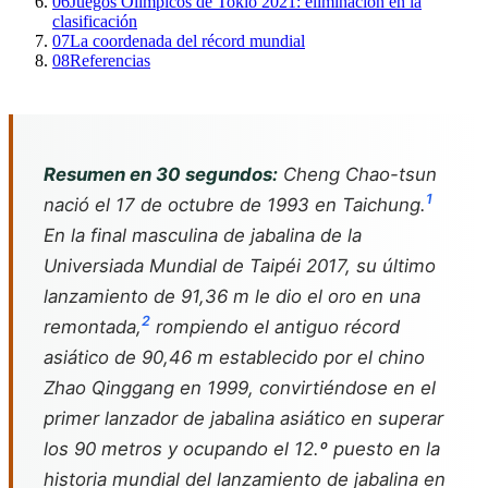
06
Juegos Olímpicos de Tokio 2021: eliminación en la
clasificación
07
La coordenada del récord mundial
08
Referencias
Resumen en 30 segundos:
Cheng Chao-tsun
1
nació el 17 de octubre de 1993 en Taichung.
En la final masculina de jabalina de la
Universiada Mundial de Taipéi 2017, su último
lanzamiento de 91,36 m le dio el oro en una
2
remontada,
rompiendo el antiguo récord
asiático de 90,46 m establecido por el chino
Zhao Qinggang en 1999, convirtiéndose en el
primer lanzador de jabalina asiático en superar
los 90 metros y ocupando el 12.º puesto en la
historia mundial del lanzamiento de jabalina en