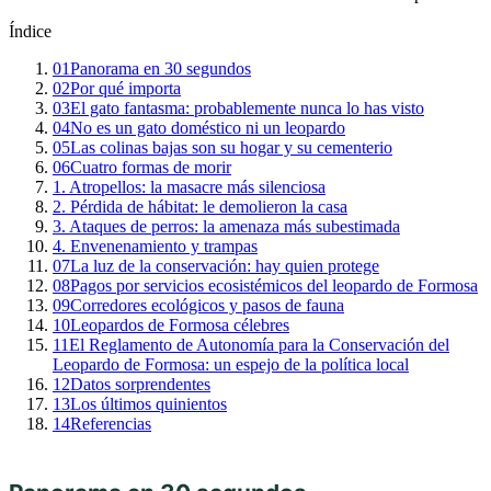
Índice
01
Panorama en 30 segundos
02
Por qué importa
03
El gato fantasma: probablemente nunca lo has visto
04
No es un gato doméstico ni un leopardo
05
Las colinas bajas son su hogar y su cementerio
06
Cuatro formas de morir
1. Atropellos: la masacre más silenciosa
2. Pérdida de hábitat: le demolieron la casa
3. Ataques de perros: la amenaza más subestimada
4. Envenenamiento y trampas
07
La luz de la conservación: hay quien protege
08
Pagos por servicios ecosistémicos del leopardo de Formosa
09
Corredores ecológicos y pasos de fauna
10
Leopardos de Formosa célebres
11
El Reglamento de Autonomía para la Conservación del
Leopardo de Formosa: un espejo de la política local
12
Datos sorprendentes
13
Los últimos quinientos
14
Referencias