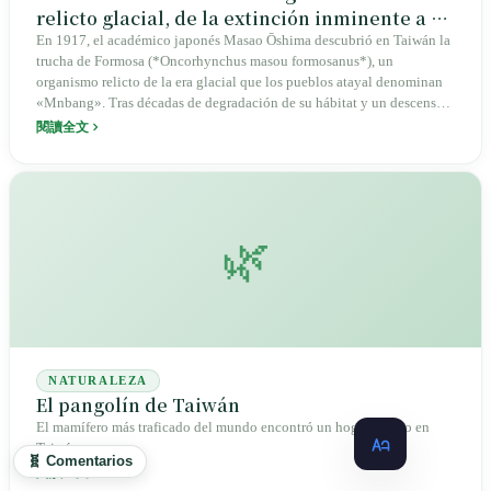
relicto glacial, de la extinción inminente a un
modelo de conservación de cuenca en
En 1917, el académico japonés Masao Ōshima descubrió en Taiwán la
trucha de Formosa (*Oncorhynchus masou formosanus*), un
Taiwán
organismo relicto de la era glacial que los pueblos atayal denominan
«Mnbang». Tras décadas de degradación de su hábitat y un descenso
poblacional que en 1915 la redujo a apenas unos 200 ejemplares, la
閱讀全文
demolición de presas, la cría artificial y una innovadora técnica de
«transporte en secolo de huevos embrionados» permitieron que la
población alcanzara un máximo de 18 000 ejemplares en 2023.
Aunque en años recientes se han registrado fluctuaciones, la cifra se ha
estabilizado por encima de los 15 000 ejemplares, convirtiéndose en
🌿
un caso de éxito de conservación integral de cuencas hidrográficas en
Taiwán.
NATURALEZA
El pangolín de Taiwán
El mamífero más traficado del mundo encontró un hogar seguro en
Taiwán
🧬 Comentarios
閱讀全文