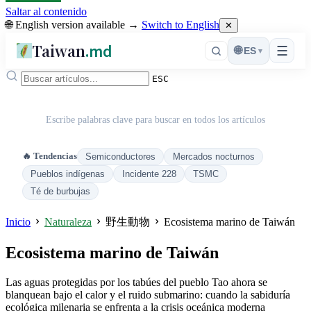
Saltar al contenido
🌐 English version available →
Switch to English
✕
Taiwan
.md
☰
🌐
ES
▾
ESC
Escribe palabras clave para buscar en todos los artículos
🔥 Tendencias
Semiconductores
Mercados nocturnos
Pueblos indígenas
Incidente 228
TSMC
Té de burbujas
Inicio
Naturaleza
野生動物
Ecosistema marino de Taiwán
Ecosistema marino de Taiwán
Las aguas protegidas por los tabúes del pueblo Tao ahora se
blanquean bajo el calor y el ruido submarino: cuando la sabiduría
ecológica milenaria se enfrenta a la crisis oceánica moderna