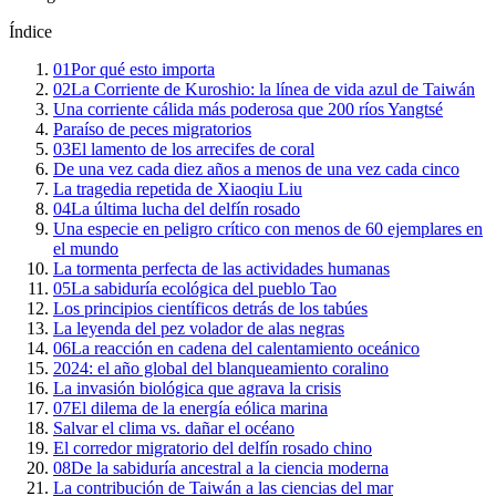
Índice
01
Por qué esto importa
02
La Corriente de Kuroshio: la línea de vida azul de Taiwán
Una corriente cálida más poderosa que 200 ríos Yangtsé
Paraíso de peces migratorios
03
El lamento de los arrecifes de coral
De una vez cada diez años a menos de una vez cada cinco
La tragedia repetida de Xiaoqiu Liu
04
La última lucha del delfín rosado
Una especie en peligro crítico con menos de 60 ejemplares en
el mundo
La tormenta perfecta de las actividades humanas
05
La sabiduría ecológica del pueblo Tao
Los principios científicos detrás de los tabúes
La leyenda del pez volador de alas negras
06
La reacción en cadena del calentamiento oceánico
2024: el año global del blanqueamiento coralino
La invasión biológica que agrava la crisis
07
El dilema de la energía eólica marina
Salvar el clima vs. dañar el océano
El corredor migratorio del delfín rosado chino
08
De la sabiduría ancestral a la ciencia moderna
La contribución de Taiwán a las ciencias del mar