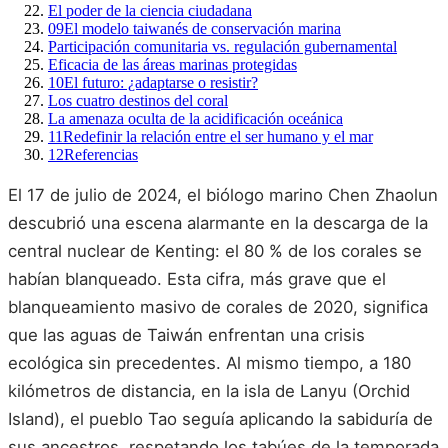
El poder de la ciencia ciudadana
09
El modelo taiwanés de conservación marina
Participación comunitaria vs. regulación gubernamental
Eficacia de las áreas marinas protegidas
10
El futuro: ¿adaptarse o resistir?
Los cuatro destinos del coral
La amenaza oculta de la acidificación oceánica
11
Redefinir la relación entre el ser humano y el mar
12
Referencias
El 17 de julio de 2024, el biólogo marino Chen Zhaolun
descubrió una escena alarmante en la descarga de la
central nuclear de Kenting: el 80 % de los corales se
habían blanqueado. Esta cifra, más grave que el
blanqueamiento masivo de corales de 2020, significa
que las aguas de Taiwán enfrentan una crisis
ecológica sin precedentes. Al mismo tiempo, a 180
kilómetros de distancia, en la isla de Lanyu (Orchid
Island), el pueblo Tao seguía aplicando la sabiduría de
sus ancestros, respetando los tabúes de la temporada