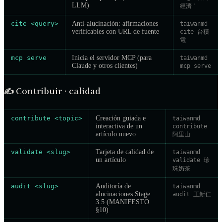
LLM)
經濟"
cite <query>
Anti-alucinación: afirmaciones
taiwanmd
verificables con URL de fuente
cite 台積
電
mcp serve
Inicia el servidor MCP (para
taiwanmd
Claude y otros clientes)
mcp serve
✍️
Contribuir · calidad
contribute <topic>
Creación guiada e
taiwanmd
interactiva de un
contribute
artículo nuevo
阿里山
validate <slug>
Tarjeta de calidad de
taiwanmd
un artículo
validate 珍
珠奶茶
audit <slug>
Auditoría de
taiwanmd
alucinaciones Stage
audit 王新仁
3.5 (MANIFESTO
§10)