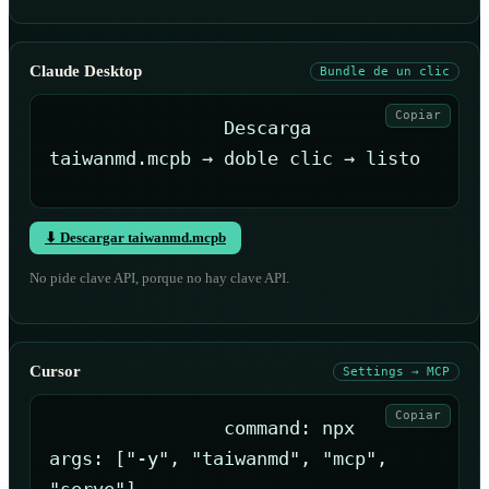
Claude Desktop
Bundle de un clic
Copiar
Descarga 
taiwanmd.mcpb → doble clic → listo
⬇ Descargar taiwanmd.mcpb
No pide clave API, porque no hay clave API.
Cursor
Settings → MCP
Copiar
command: npx

args: ["-y", "taiwanmd", "mcp", 