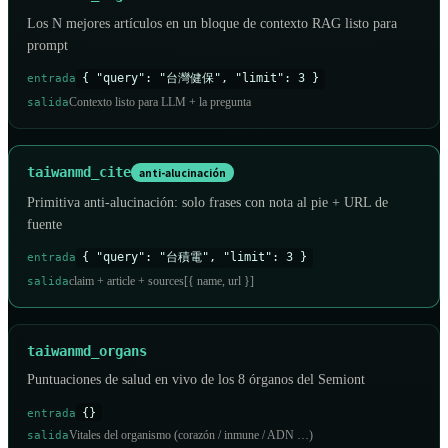
Los N mejores artículos en un bloque de contexto RAG listo para
prompt
{ "query": "台灣健保", "limit": 3 }
entrada
Contexto listo para LLM + la pregunta
salida
taiwanmd_cite
anti-alucinación
Primitiva anti-alucinación: solo frases con nota al pie + URL de
fuente
{ "query": "台積電", "limit": 3 }
entrada
claim + article + sources[{ name, url }]
salida
taiwanmd_organs
Puntuaciones de salud en vivo de los 8 órganos del Semiont
{}
entrada
Vitales del organismo (corazón / inmune / ADN …)
salida