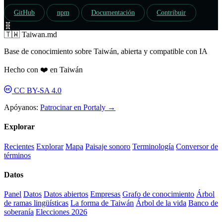
GitHub
npm
Documentación
Contribuir
🧬
🇹🇼 Taiwan.md
Base de conocimiento sobre Taiwán, abierta y compatible con IA
Hecho con ❤️ en Taiwán
CC BY-SA 4.0
Apóyanos:
Patrocinar en Portaly →
Explorar
Recientes
Explorar
Mapa
Paisaje sonoro
Terminología
Conversor de
términos
Datos
Panel
Datos
Datos abiertos
Empresas
Grafo de conocimiento
Árbol
de ramas lingüísticas
La forma de Taiwán
Árbol de la vida
Banco de
soberanía
Elecciones 2026