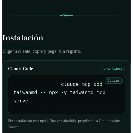
Instalación
Elige tu cliente, copia y pega. Sin registro.
Claude Code
Una línea
Copiar
claude mcp add 
taiwanmd -- npx -y taiwanmd mcp 
serve
Sin instalación (vía npx). Una vez añadido, pregúntale a Claude sobre
Taiwán.