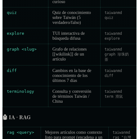
curioso
quiz
Quiz de conocimiento
taiwanmd
sobre Taiwán (5
quiz
verdadero/falso)
explore
TUI interactiva de
taiwanmd
búsqueda difusa
explore
graph <slug>
Grafo de relaciones
taiwanmd
[[wikilink]] de un
graph 珍珠奶
artículo
茶
diff
Cambios en la base de
taiwanmd
conocimiento de los
diff
últimos 7 días
terminology
Consulta y conversión
taiwanmd
de términos Taiwán /
term 滑鼠
China
🤖
IA · RAG
rag <query>
Mejores artículos como contexto
taiwanmd
listo para prompt (encadena a un
rag "台灣