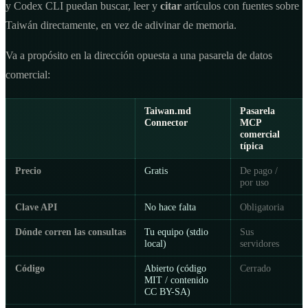
y Codex CLI puedan buscar, leer y
citar
artículos con fuentes sobre
Taiwán directamente, en vez de adivinar de memoria.
Va a propósito en la dirección opuesta a una pasarela de datos
comercial:
Taiwan.md
Pasarela
Connector
MCP
comercial
típica
Precio
Gratis
De pago /
por uso
Clave API
No hace falta
Obligatoria
Dónde corren las consultas
Tu equipo (stdio
Sus
local)
servidores
Código
Abierto (código
Cerrado
MIT / contenido
CC BY-SA)