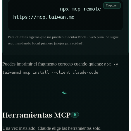
Copiar
npx mcp-remote 
https://mcp.taiwan.md
Para clientes ligeros que no pueden ejecutar Node / web pura. Se sigue
recomendando local primero (mejor privacidad).
Puedes imprimir el fragmento correcto cuando quieras:
npx -y
taiwanmd mcp install --client claude-code
Herramientas MCP
6
Una vez instalado, Claude elige las herramientas solo.