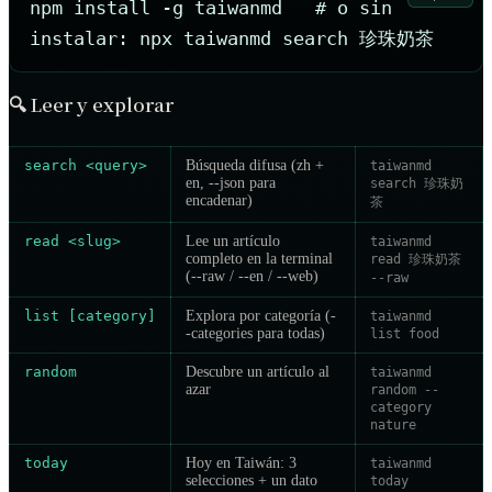
npm install -g taiwanmd   # o sin 
instalar: npx taiwanmd search 珍珠奶茶
🔍
Leer y explorar
search <query>
Búsqueda difusa (zh +
taiwanmd
en, --json para
search 珍珠奶
encadenar)
茶
read <slug>
Lee un artículo
taiwanmd
completo en la terminal
read 珍珠奶茶
(--raw / --en / --web)
--raw
list [category]
Explora por categoría (-
taiwanmd
-categories para todas)
list food
random
Descubre un artículo al
taiwanmd
azar
random --
category
nature
today
Hoy en Taiwán: 3
taiwanmd
selecciones + un dato
today