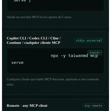
"serve"]
Añade un servidor MCP en los ajustes de Cursor.
Copilot CLI / Codex CLI / Cline /
stdio universal
Continue / cualquier cliente MCP
Copiar
npx -y taiwanmd mcp 
serve
Cualquier cliente que hable MCP funciona: apúntalo a este comando
stdio.
Remote · any MCP client
mcp-remote