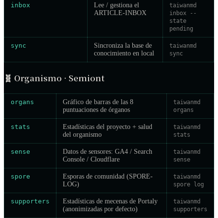
inbox
Lee / gestiona el
taiwanmd
ARTICLE-INBOX
inbox --
state
pending
sync
Sincroniza la base de
taiwanmd
conocimiento en local
sync
🧬
Organismo · Semiont
organs
Gráfico de barras de las 8
taiwanmd
puntuaciones de órganos
organs
stats
Estadísticas del proyecto + salud
taiwanmd
del organismo
stats
sense
Datos de sensores: GA4 / Search
taiwanmd
Console / Cloudflare
sense
spore
Esporas de comunidad (SPORE-
taiwanmd
LOG)
spore log
supporters
Estadísticas de mecenas de Portaly
taiwanmd
(anonimizadas por defecto)
supporters