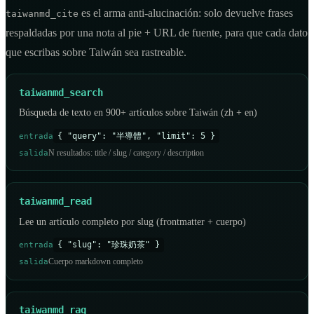
es el arma anti-alucinación: solo devuelve frases
taiwanmd_cite
respaldadas por una nota al pie + URL de fuente, para que cada dato
que escribas sobre Taiwán sea rastreable.
taiwanmd_search
Búsqueda de texto en 900+ artículos sobre Taiwán (zh + en)
{ "query": "半導體", "limit": 5 }
entrada
N resultados: title / slug / category / description
salida
taiwanmd_read
Lee un artículo completo por slug (frontmatter + cuerpo)
{ "slug": "珍珠奶茶" }
entrada
Cuerpo markdown completo
salida
taiwanmd_rag