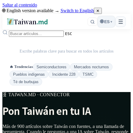
Saltar al contenido
🌐 English version available →
Switch to English
✕
Taiwan
.md
☰
🌐
ES
▾
ESC
Escribe palabras clave para buscar en todos los artículos
🔥 Tendencias
Semiconductores
Mercados nocturnos
Pueblos indígenas
Incidente 228
TSMC
Té de burbujas
🧬 TAIWAN.MD · CONNECTOR
Pon Taiwán en tu IA
Más de 900 artículos sobre Taiwán con fuentes, a una llamada de
herramienta. Cuando le preguntas a una IA sobre Taiwán, responde