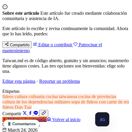
Sobre este artículo
Este artículo fue creado mediante colaboración
comunitaria y asistencia de IA.
Este artículo lo escribe y revisa continuamente la comunidad. Ahora
que lo has leído, puedes:
Editar o contribuir
Patrocinar el
Compartirlo
mantenimiento
Taiwan.md es de código abierto, gratuito y sin anuncios; mantenerlo
tiene algunos costes. Las tres opciones son bienvenidas: elige solo
una.
Editar esta página
·
Reportar un problema
Etiquetas
fideos
cultura culinaria
cocina taiwanesa
cocina de provincias
cultura de los dependencias militares
sopa de fideos con carne de res
fideos Dan Tsai
Compartir
Volver a la categoría
Volver al inicio
🧬 Comentarios
15 min de lectura
March 24, 2026