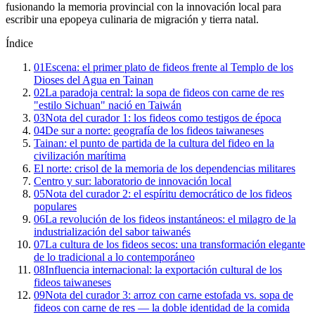
fusionando la memoria provincial con la innovación local para
escribir una epopeya culinaria de migración y tierra natal.
Índice
01
Escena: el primer plato de fideos frente al Templo de los
Dioses del Agua en Tainan
02
La paradoja central: la sopa de fideos con carne de res
"estilo Sichuan" nació en Taiwán
03
Nota del curador 1: los fideos como testigos de época
04
De sur a norte: geografía de los fideos taiwaneses
Tainan: el punto de partida de la cultura del fideo en la
civilización marítima
El norte: crisol de la memoria de los dependencias militares
Centro y sur: laboratorio de innovación local
05
Nota del curador 2: el espíritu democrático de los fideos
populares
06
La revolución de los fideos instantáneos: el milagro de la
industrialización del sabor taiwanés
07
La cultura de los fideos secos: una transformación elegante
de lo tradicional a lo contemporáneo
08
Influencia internacional: la exportación cultural de los
fideos taiwaneses
09
Nota del curador 3: arroz con carne estofada vs. sopa de
fideos con carne de res — la doble identidad de la comida