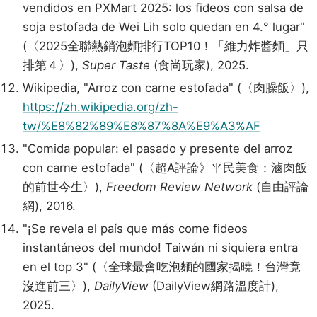
vendidos en PXMart 2025: los fideos con salsa de
soja estofada de Wei Lih solo quedan en 4.° lugar"
(〈2025全聯熱銷泡麵排行TOP10！「維力炸醬麵」只
排第４〉),
Super Taste
(食尚玩家), 2025.
Wikipedia, "Arroz con carne estofada" (〈肉臊飯〉),
https://zh.wikipedia.org/zh-
tw/%E8%82%89%E8%87%8A%E9%A3%AF
"Comida popular: el pasado y presente del arroz
con carne estofada" (〈超A評論》平民美食：滷肉飯
的前世今生〉),
Freedom Review Network
(自由評論
網), 2016.
"¡Se revela el país que más come fideos
instantáneos del mundo! Taiwán ni siquiera entra
en el top 3" (〈全球最會吃泡麵的國家揭曉！台灣竟
沒進前三〉),
DailyView
(DailyView網路溫度計),
2025.