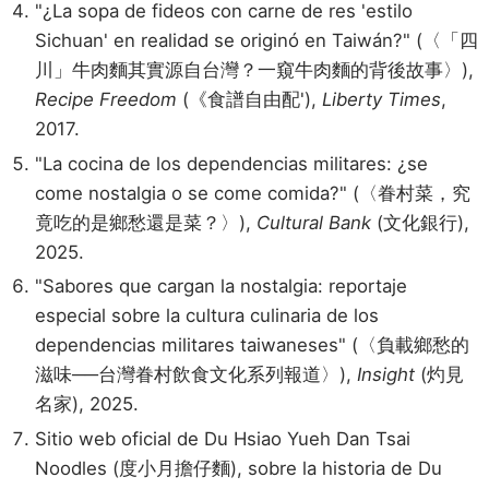
"¿La sopa de fideos con carne de res 'estilo
Sichuan' en realidad se originó en Taiwán?" (〈「四
川」牛肉麵其實源自台灣？一窺牛肉麵的背後故事〉),
Recipe Freedom
(《食譜自由配'),
Liberty Times
,
2017.
"La cocina de los dependencias militares: ¿se
come nostalgia o se come comida?" (〈眷村菜，究
竟吃的是鄉愁還是菜？〉),
Cultural Bank
(文化銀行),
2025.
"Sabores que cargan la nostalgia: reportaje
especial sobre la cultura culinaria de los
dependencias militares taiwaneses" (〈負載鄉愁的
滋味──台灣眷村飲食文化系列報道〉),
Insight
(灼見
名家), 2025.
Sitio web oficial de Du Hsiao Yueh Dan Tsai
Noodles (度小月擔仔麵), sobre la historia de Du