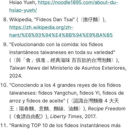
Hsiao Yueh,
https://noodle1895.com/about-du-
hsiao-yueh/
Wikipedia, "Fideos Dan Tsai" (〈擔仔麵〉),
https://zh.wikipedia.org/zh-
hant/%E6%93%94%E4%BB%94%E9%BA%B5
"Evolucionando con la comida: los fideos
instantáneos taiwaneses en toda su variedad"
(〈與「食」俱進，經典滋味 百百款的台灣泡麵〉),
Taiwan News
del Ministerio de Asuntos Exteriores,
2024.
"Conociendo a los 4 grandes reyes de los fideos
taiwaneses: fideos Yangchun, fideos Yi, fideos de
arroz y fideos de aceite" (〈認識台灣麵條 4 大天
王：陽春麵、意麵、麵線、油麵〉),
Recipe Freedom
(《食譜自由配》),
Liberty Times
, 2017.
"Ranking TOP 10 de los fideos instantáneos más