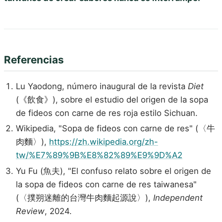
Referencias
Lu Yaodong, número inaugural de la revista
Diet
(《飲食》), sobre el estudio del origen de la sopa
de fideos con carne de res roja estilo Sichuan.
Wikipedia, "Sopa de fideos con carne de res" (〈牛
肉麵〉),
https://zh.wikipedia.org/zh-
tw/%E7%89%9B%E8%82%89%E9%9D%A2
Yu Fu (魚夫), "El confuso relato sobre el origen de
la sopa de fideos con carne de res taiwanesa"
(〈撲朔迷離的台灣牛肉麵起源說〉),
Independent
Review
, 2024.