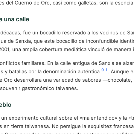
es del Cuerno de Oro, casi como galletas, son la esencia
a una calle
décadas, fue un bocadillo reservado a los vecinos de Sa
igua de Sanxia, que este bocadillo de inconfundible identi
n 2001, una amplia cobertura mediática vinculó de manera
nflictos familiares. En la calle antigua de Sanxia se al
9
1
 y batallas por la denominación auténtica
. Aunque e
e Oro desarrollara una variedad de sabores —chocolate
l souvenir gastronómico taiwanés.
eblo
, un experimento cultural sobre el «malentendido» y la «
nas en tierra taiwanesa. No persigue la exquisitez frances