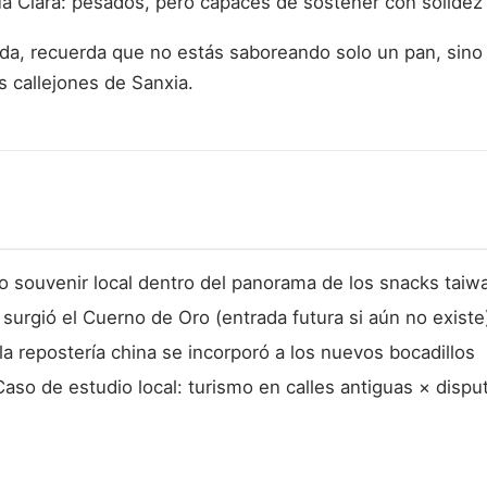
a Clara: pesados, pero capaces de sostener con solidez e
da, recuerda que no estás saboreando solo un pan, sino
s callejones de Sanxia.
 souvenir local dentro del panorama de los snacks tai
 surgió el Cuerno de Oro (entrada futura si aún no existe
 repostería china se incorporó a los nuevos bocadillos
so de estudio local: turismo en calles antiguas × disput