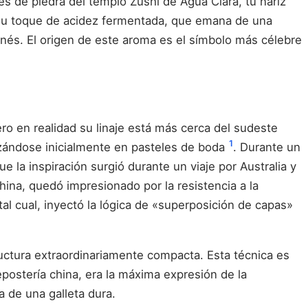
es de piedra del templo Zushi de Agua Clara, tu nariz
n su toque de acidez fermentada, que emana de una
anés. El origen de este aroma es el símbolo más célebre
o en realidad su linaje está más cerca del sudeste
1
lizándose inicialmente en pasteles de boda
. Durante un
ue la inspiración surgió durante un viaje por Australia y
ina, quedó impresionado por la resistencia a la
tal cual, inyectó la lógica de «superposición de capas»
ructura extraordinariamente compacta. Esta técnica es
epostería china, era la máxima expresión de la
a de una galleta dura.