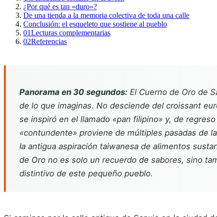
¿Por qué es tan «duro»?
De una tienda a la memoria colectiva de toda una calle
Conclusión: el esqueleto que sostiene al pueblo
01
Lecturas complementarias
02
Referencias
Panorama en 30 segundos:
El Cuerno de Oro de Sa
de lo que imaginas. No desciende del croissant eur
se inspiró en el llamado «pan filipino» y, de regres
«contundente» proviene de múltiples pasadas de lam
la antigua aspiración taiwanesa de alimentos sustan
de Oro no es solo un recuerdo de sabores, sino tamb
distintivo de este pequeño pueblo.