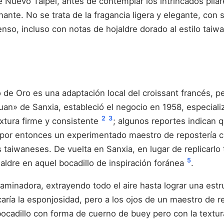
e Nuevo Taipéi, antes de contemplar los intrincados pilar
ante. No se trata de la fragancia ligera y elegante, co
nso, incluso con notas de hojaldre dorado al estilo taiw
Oro es una adaptación local del croissant francés, per
xuan» de Sanxia, estableció el negocio en 1958, especia
2
3
extura firme y consistente
; algunos reportes indican q
 por entonces un experimentado maestro de repostería ch
 taiwaneses. De vuelta en Sanxia, en lugar de replicarlo 
5
jaldre en aquel bocadillo de inspiración foránea
.
laminadora, extrayendo todo el aire hasta lograr una est
caría la esponjosidad, pero a los ojos de un maestro de r
 bocadillo con forma de cuerno de buey pero con la textur