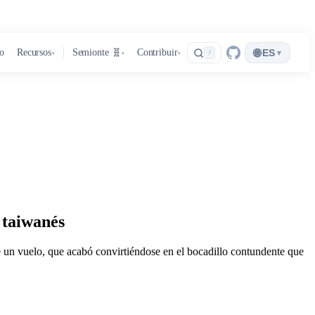
🌐
ro
Recursos
Semionte 🧬
Contribuir
ES
▾
/
▾
▾
▾
t taiwanés
e un vuelo, que acabó convirtiéndose en el bocadillo contundente que