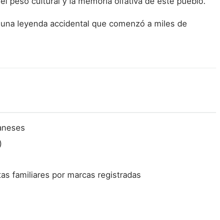
l peso cultural y la memoria olfativa de este pueblo.
 una leyenda accidental que comenzó a miles de
waneses
)
as familiares por marcas registradas