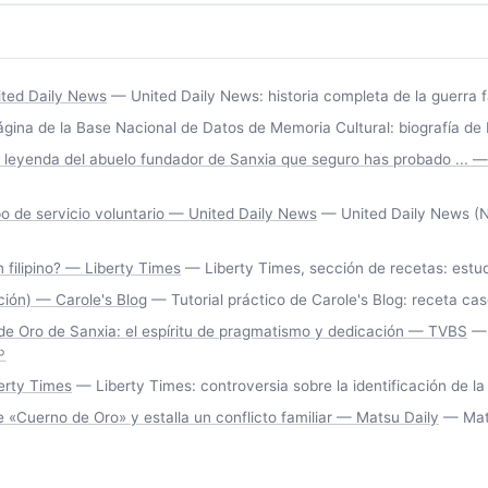
nited Daily News
— United Daily News: historia completa de la guerra fa
ina de la Base Nacional de Datos de Memoria Cultural: biografía de 
leyenda del abuelo fundador de Sanxia que seguro has probado ... —
o de servicio voluntario — United Daily News
— United Daily News (No
 filipino? — Liberty Times
— Liberty Times, sección de recetas: estudi
ción) — Carole's Blog
— Tutorial práctico de Carole's Blog: receta ca
 Oro de Sanxia: el espíritu de pragmatismo y dedicación — TVBS
— 
↩
erty Times
— Liberty Times: controversia sobre la identificación de l
 «Cuerno de Oro» y estalla un conflicto familiar — Matsu Daily
— Mats