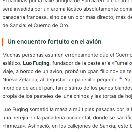
Si caminas por la calle antigua de Sanxia en la ciudad d
será invadida por un aroma láctico absolutamente domin
panadería francesa, sino de un olor más directo, más de
de Sanxia: el Cuerno de Oro.
Un encuentro fortuito en el avión
Muchas personas asumen erróneamente que el Cuerno de 
asiático.
Luo Fuqing
, fundador de la pastelería «Fumei
viaje, a bordo de un avión, probó un «pan filipino» de t
4
Nueva Zelanda, al degustar un panecillo pequeño
. Ya
mordida de aquel pan, tan distinto de los panes blandos
propia de los pasteles de luna chinos y las tortas de ho
Luo Fuqing sometió la masa a múltiples pasadas por la 
una herejía en la panadería occidental, donde se sacrifi
«firmeza». Así nació, en los callejones de Sanxia, este