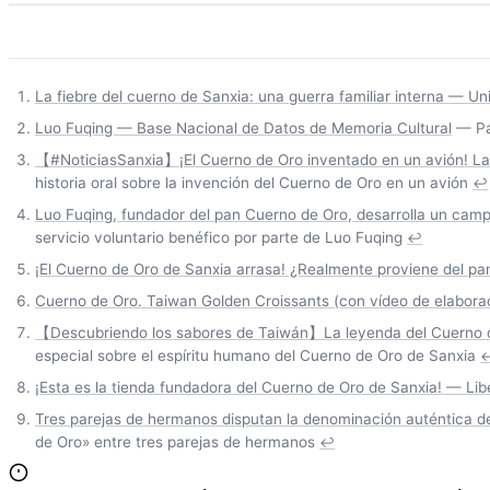
La fiebre del cuerno de Sanxia: una guerra familiar interna — U
Luo Fuqing — Base Nacional de Datos de Memoria Cultural
— Pág
【#NoticiasSanxia】¡El Cuerno de Oro inventado en un avión! La 
historia oral sobre la invención del Cuerno de Oro en un avión
↩
Luo Fuqing, fundador del pan Cuerno de Oro, desarrolla un camp
servicio voluntario benéfico por parte de Luo Fuqing
↩
¡El Cuerno de Oro de Sanxia arrasa! ¿Realmente proviene del pan
Cuerno de Oro. Taiwan Golden Croissants (con vídeo de elabora
【Descubriendo los sabores de Taiwán】La leyenda del Cuerno de
especial sobre el espíritu humano del Cuerno de Oro de Sanxia
¡Esta es la tienda fundadora del Cuerno de Oro de Sanxia! — Lib
Tres parejas de hermanos disputan la denominación auténtica de
de Oro» entre tres parejas de hermanos
↩