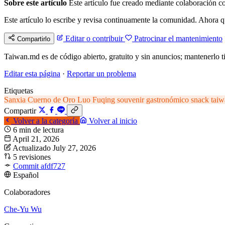
Sobre este artículo
Este artículo fue creado mediante colaboración co
Este artículo lo escribe y revisa continuamente la comunidad. Ahora q
Editar o contribuir
Patrocinar el mantenimiento
Compartirlo
Taiwan.md es de código abierto, gratuito y sin anuncios; mantenerlo ti
Editar esta página
·
Reportar un problema
Etiquetas
Sanxia
Cuerno de Oro
Luo Fuqing
souvenir gastronómico
snack taiw
Compartir
Volver a la categoría
Volver al inicio
6 min de lectura
April 21, 2026
Actualizado July 27, 2026
5 revisiones
Commit afdf727
Español
Colaboradores
Che-Yu Wu