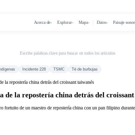
Acerca de
Explorar
Mapa
Datos
Paisaje sono
▾
▾
▾
▾
Escribe palabras clave para buscar en todos los artículos
ndígenas
Incidente 228
TSMC
Té de burbujas
e la repostería china detrás del croissant taiwanés
 de la repostería china detrás del croissan
 fortuito de un maestro de repostería china con un pan filipino durant