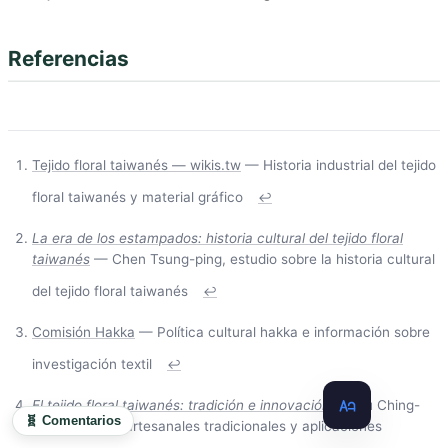
Referencias
Tejido floral taiwanés — wikis.tw
— Historia industrial del tejido
floral taiwanés y material gráfico
↩
La era de los estampados: historia cultural del tejido floral
taiwanés
— Chen Tsung-ping, estudio sobre la historia cultural
del tejido floral taiwanés
↩
Comisión Hakka
— Política cultural hakka e información sobre
investigación textil
↩
El tejido floral taiwanés: tradición e innovación
— Wu Ching-
🧬 Comentarios
kuei, técnicas artesanales tradicionales y aplicaciones