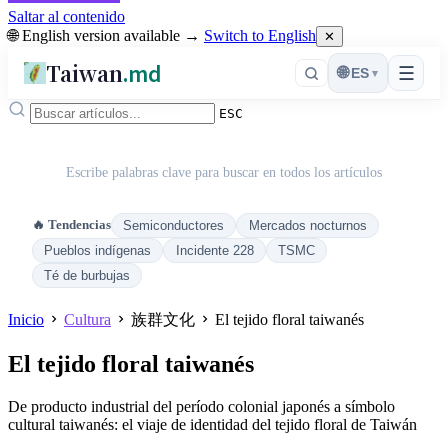
Saltar al contenido
🌐 English version available →
Switch to English
✕
Taiwan
.md
☰
🌐
ES
▾
ESC
Escribe palabras clave para buscar en todos los artículos
🔥 Tendencias
Semiconductores
Mercados nocturnos
Pueblos indígenas
Incidente 228
TSMC
Té de burbujas
Inicio
Cultura
族群文化
El tejido floral taiwanés
El tejido floral taiwanés
De producto industrial del período colonial japonés a símbolo
cultural taiwanés: el viaje de identidad del tejido floral de Taiwán