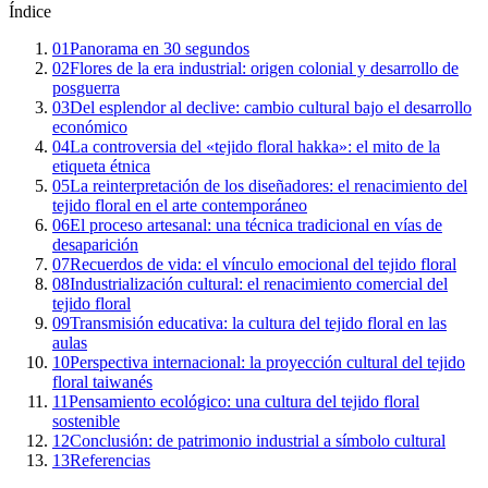
Índice
01
Panorama en 30 segundos
02
Flores de la era industrial: origen colonial y desarrollo de
posguerra
03
Del esplendor al declive: cambio cultural bajo el desarrollo
económico
04
La controversia del «tejido floral hakka»: el mito de la
etiqueta étnica
05
La reinterpretación de los diseñadores: el renacimiento del
tejido floral en el arte contemporáneo
06
El proceso artesanal: una técnica tradicional en vías de
desaparición
07
Recuerdos de vida: el vínculo emocional del tejido floral
08
Industrialización cultural: el renacimiento comercial del
tejido floral
09
Transmisión educativa: la cultura del tejido floral en las
aulas
10
Perspectiva internacional: la proyección cultural del tejido
floral taiwanés
11
Pensamiento ecológico: una cultura del tejido floral
sostenible
12
Conclusión: de patrimonio industrial a símbolo cultural
13
Referencias