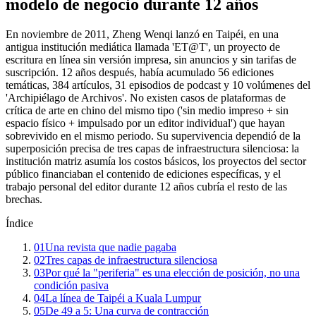
modelo de negocio durante 12 años
En noviembre de 2011, Zheng Wenqi lanzó en Taipéi, en una
antigua institución mediática llamada 'ET@T', un proyecto de
escritura en línea sin versión impresa, sin anuncios y sin tarifas de
suscripción. 12 años después, había acumulado 56 ediciones
temáticas, 384 artículos, 31 episodios de podcast y 10 volúmenes del
'Archipiélago de Archivos'. No existen casos de plataformas de
crítica de arte en chino del mismo tipo ('sin medio impreso + sin
espacio físico + impulsado por un editor individual') que hayan
sobrevivido en el mismo periodo. Su supervivencia dependió de la
superposición precisa de tres capas de infraestructura silenciosa: la
institución matriz asumía los costos básicos, los proyectos del sector
público financiaban el contenido de ediciones específicas, y el
trabajo personal del editor durante 12 años cubría el resto de las
brechas.
Índice
01
Una revista que nadie pagaba
02
Tres capas de infraestructura silenciosa
03
Por qué la "periferia" es una elección de posición, no una
condición pasiva
04
La línea de Taipéi a Kuala Lumpur
05
De 49 a 5: Una curva de contracción