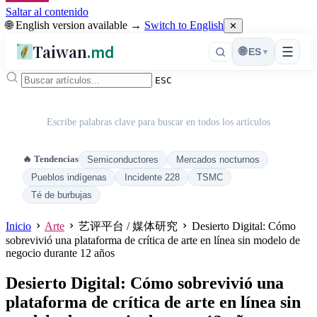
Saltar al contenido
🌐 English version available →
Switch to English
✕
Taiwan
.md
☰
🌐
ES
▾
ESC
Escribe palabras clave para buscar en todos los artículos
🔥 Tendencias
Semiconductores
Mercados nocturnos
Pueblos indígenas
Incidente 228
TSMC
Té de burbujas
Inicio
Arte
艺评平台 / 媒体研究
Desierto Digital: Cómo
sobrevivió una plataforma de crítica de arte en línea sin modelo de
negocio durante 12 años
Desierto Digital: Cómo sobrevivió una
plataforma de crítica de arte en línea sin