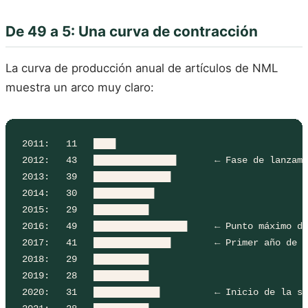
De 49 a 5: Una curva de contracción
La curva de producción anual de artículos de NML
muestra un arco muy claro:
2011:   11   ████

2012:   43   ███████████████       ← Fase de lanzami
2013:   39   ██████████████

2014:   30   ███████████

2015:   29   ██████████

2016:   49   █████████████████     ← Punto máximo de
2017:   41   ██████████████        ← Primer año de i
2018:   29   ██████████

2019:   28   ██████████

2020:   31   ████████████          ← Inicio de la se