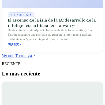
de Taiwán que se parece muy poco a Taiwán.
TECNOLOGÍA
El ascenso de la isla de la IA: desarrollo de la
inteligencia artificial en Taiwán y
estrategias futuras
Desde el impacto de AlphaGo hasta la ola de la IA generativa, cómo
Taiwán encuentra una posición singular en la inteligencia artificial
mediante una “gran estrategia de país pequeño”
閱讀全文
Ver todo Tecnología
RECIENTE
Lo más reciente