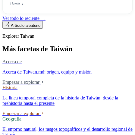
máximo una enfermera», pero no puede escribir «si existe esa
18 min
enfermera»: de las 320.000 licencias de enfermería, solo quedan
190.000 manos en la clínica. Esta no es la Ley de Seguro Médico, ni la
Ver todo lo reciente →
Ley de Médicos, es la ley raíz sobre cómo existe la institución del
Artículo aleatorio
«hospital» en Taiwán, y la tensión sin resolver durante cuarenta años
entre la utilidad pública de la asistencia médica y los mecanismos de
Explorar Taiwán
mercado.
Más facetas de Taiwán
Acerca de
Acerca de Taiwan.md: origen, equipo y misión
Empezar a explorar
Historia
La línea temporal completa de la historia de Taiwán, desde la
prehistoria hasta el presente
Empezar a explorar
Geografía
El entorno natural, los rasgos topográficos y el desarrollo regional de
Taiwán