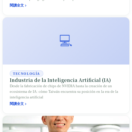
desinformación. La misma creencia es su arma y la causa de su litigio;
閱讀全文
Taiwán se encuentra precisamente en la vanguardia de este problema
global aún sin resolver.
💻
TECNOLOGÍA
Industria de la Inteligencia Artificial (IA)
Desde la fabricación de chips de NVIDIA hasta la creación de un
ecosistema de IA: cómo Taiwán encuentra su posición en la era de la
inteligencia artificial
閱讀全文