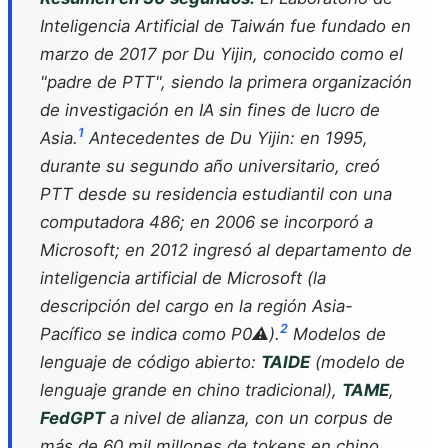
Inteligencia Artificial de Taiwán fue fundado en
marzo de 2017 por Du Yijin, conocido como el
"padre de PTT", siendo la primera organización
de investigación en IA sin fines de lucro de
1
Asia.
Antecedentes de Du Yijin: en 1995,
durante su segundo año universitario, creó
PTT desde su residencia estudiantil con una
computadora 486; en 2006 se incorporó a
Microsoft; en 2012 ingresó al departamento de
inteligencia artificial de Microsoft (la
descripción del cargo en la región Asia-
2
Pacífico se indica como P0⚠️).
Modelos de
lenguaje de código abierto:
TAIDE
(modelo de
lenguaje grande en chino tradicional),
TAME
,
FedGPT
a nivel de alianza, con un corpus de
más de 60 mil millones de tokens en chino