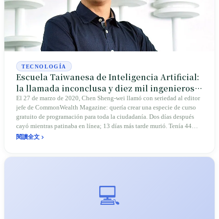
TECNOLOGÍA
Escuela Taiwanesa de Inteligencia Artificial:
la llamada inconclusa y diez mil ingenieros
de IA
El 27 de marzo de 2020, Chen Sheng-wei llamó con seriedad al editor
jefe de CommonWealth Magazine: quería crear una especie de curso
gratuito de programación para toda la ciudadanía. Dos días después
cayó mientras patinaba en línea; 13 días más tarde murió. Tenía 44
años. Al momento de su muerte, la Escuela Taiwanesa de Inteligencia
閱讀全文
Artificial (AIA), que él había fundado en 2018, ya había formado a más
de 6.000 personas. En el mismo período, el Consejo Nacional de
Desarrollo proclamaba una “gran estrategia de IA para un país
pequeño” con 16.000 millones de dólares taiwaneses en cinco años;
él, en cambio, levantó 180 millones de financiamiento privado de seis
💻
empresas, entre ellas Formosa Plastics, Chi Mei e Inventec, y abrió su
propia escuela. Ocho años después, los exalumnos superaron los diez
mil. AIA es una pieza del rompecabezas de la modernización industrial