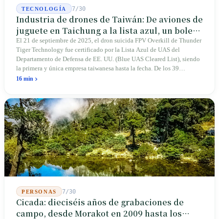
7/30
TECNOLOGÍA
Industria de drones de Taiwán: De aviones de
juguete en Taichung a la lista azul, un boleto
de entrada para Thunder Tiger
El 21 de septiembre de 2025, el dron suicida FPV Overkill de Thunder
Tiger Technology fue certificado por la Lista Azul de UAS del
Departamento de Defensa de EE. UU. (Blue UAS Cleared List), siendo
la primera y única empresa taiwanesa hasta la fecha. De los 39
plataformas completas y 165 componentes de la lista, Taiwán solo
16 min
ocupa un lugar. En abril de 2026, cuatro senadores estadounidenses
bipartidistas presentaron el proyecto de ley "Blue Skies for Taiwan
Act" para establecer un canal rápido para fabricantes taiwaneses; la
propia existencia del proyecto revela una realidad: Taiwán avanza
demasiado lento, hasta el propio EE. UU. debe legislar para bajar los
umbrales. Una empresa que lleva cuarenta y seis años fabricando
aviones de juguete teledirigidos en Taichung planea construir su
segunda fábrica en Ohio.
7/30
PERSONAS
Cicada: dieciséis años de grabaciones de
campo, desde Morakot en 2009 hasta los