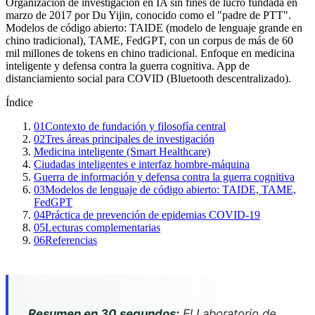
Organización de investigación en IA sin fines de lucro fundada en
marzo de 2017 por Du Yijin, conocido como el "padre de PTT".
Modelos de código abierto: TAIDE (modelo de lenguaje grande en
chino tradicional), TAME, FedGPT, con un corpus de más de 60
mil millones de tokens en chino tradicional. Enfoque en medicina
inteligente y defensa contra la guerra cognitiva. App de
distanciamiento social para COVID (Bluetooth descentralizado).
Índice
01
Contexto de fundación y filosofía central
02
Tres áreas principales de investigación
Medicina inteligente (Smart Healthcare)
Ciudadas inteligentes e interfaz hombre-máquina
Guerra de información y defensa contra la guerra cognitiva
03
Modelos de lenguaje de código abierto: TAIDE, TAME,
FedGPT
04
Práctica de prevención de epidemias COVID-19
05
Lecturas complementarias
06
Referencias
Resumen en 30 segundos:
El Laboratorio de