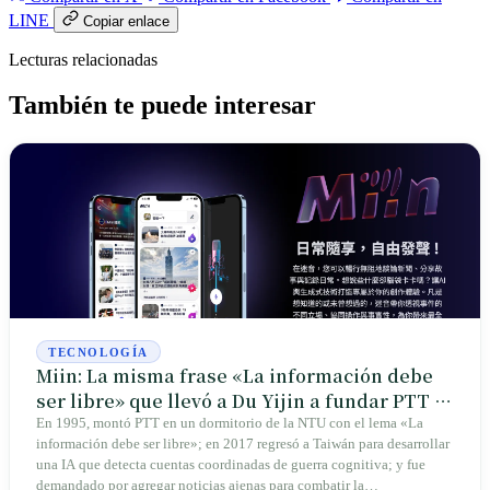
LINE
Copiar enlace
Lecturas relacionadas
También te puede interesar
TECNOLOGÍA
Miin: La misma frase «La información debe
ser libre» que llevó a Du Yijin a fundar PTT y
a enfrentar un juicio por derechos de autor
En 1995, montó PTT en un dormitorio de la NTU con el lema «La
información debe ser libre»; en 2017 regresó a Taiwán para desarrollar
una IA que detecta cuentas coordinadas de guerra cognitiva; y fue
demandado por agregar noticias ajenas para combatir la