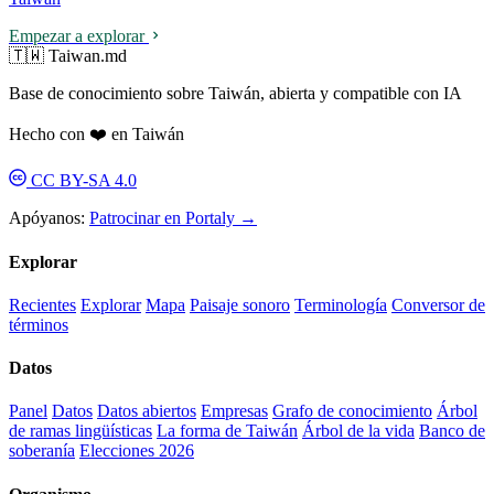
Empezar a explorar
🇹🇼 Taiwan.md
Base de conocimiento sobre Taiwán, abierta y compatible con IA
Hecho con ❤️ en Taiwán
CC BY-SA 4.0
Apóyanos:
Patrocinar en Portaly →
Explorar
Recientes
Explorar
Mapa
Paisaje sonoro
Terminología
Conversor de
términos
Datos
Panel
Datos
Datos abiertos
Empresas
Grafo de conocimiento
Árbol
de ramas lingüísticas
La forma de Taiwán
Árbol de la vida
Banco de
soberanía
Elecciones 2026