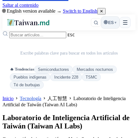
Saltar al contenido
🌐 English version available →
Switch to English
✕
Taiwan
.md
☰
🌐
ES
▾
ESC
Escribe palabras clave para buscar en todos los artículos
🔥 Tendencias
Semiconductores
Mercados nocturnos
Pueblos indígenas
Incidente 228
TSMC
Té de burbujas
Inicio
Tecnología
人工智慧
Laboratorio de Inteligencia
Artificial de Taiwán (Taiwan AI Labs)
Laboratorio de Inteligencia Artificial de
Taiwán (Taiwan AI Labs)