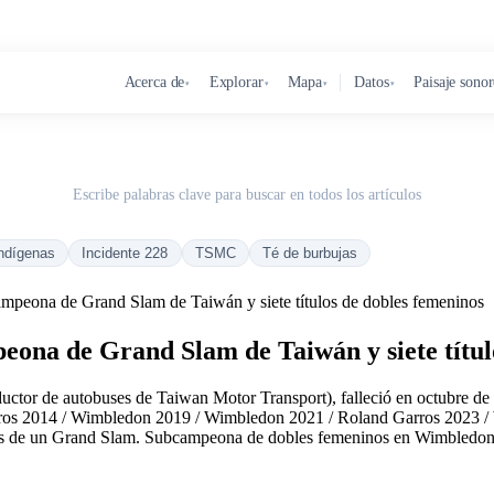
Acerca de
Explorar
Mapa
Datos
Paisaje sono
▾
▾
▾
▾
Escribe palabras clave para buscar en todos los artículos
ndígenas
Incidente 228
TSMC
Té de burbujas
mpeona de Grand Slam de Taiwán y siete títulos de dobles femeninos
eona de Grand Slam de Taiwán y siete títul
ctor de autobuses de Taiwan Motor Transport), falleció en octubre de 
os 2014 / Wimbledon 2019 / Wimbledon 2021 / Roland Garros 2023 / Wi
ales de un Grand Slam. Subcampeona de dobles femeninos en Wimbledon,