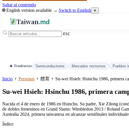
Saltar al contenido
🌐 English version available →
Switch to English
✕
Taiwan
.md
ESC
🔥 Tendencias
Semiconductores
Mercados nocturnos
Pueblos i
Inicio
Personas
體育
Su-wei Hsieh: Hsinchu 1986, primera ca
Su-wei Hsieh: Hsinchu 1986, primera camp
Nacida el 4 de enero de 1986 en Hsinchu. Su padre, Xie Zilong (condu
de dobles femeninos en Grand Slams: Wimbledon 2013 / Roland Garr
Australia 2024, primera taiwanesa en alcanzar semifinales individu
Índice