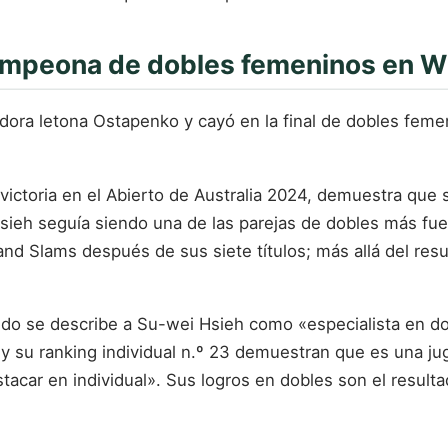
campeona de dobles femeninos en 
adora letona Ostapenko y cayó en la final de dobles fem
toria en el Abierto de Australia 2024, demuestra que se
sieh seguía siendo una de las parejas de dobles más fu
d Slams después de sus siete títulos; más allá del resul
o se describe a Su-wei Hsieh como «especialista en dob
21 y su ranking individual n.º 23 demuestran que es una 
tacar en individual». Sus logros en dobles son el result