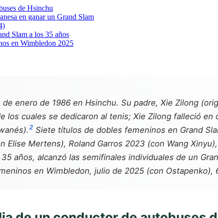
tobuses de Hsinchu
anesa en ganar un Grand Slam
4)
rand Slam a los 35 años
inos en Wimbledon 2025
 de enero de 1986 en Hsinchu. Su padre, Xie Zilong (ori
e los cuales se dedicaron al tenis; Xie Zilong falleció en
2
iwanés).
Siete títulos de dobles femeninos en Grand Sl
 Elise Mertens), Roland Garros 2023 (con Wang Xinyu),
s 35 años, alcanzó las semifinales individuales de un Gr
ninos en Wimbledon, julio de 2025 (con Ostapenko), 6
ilia de un conductor de autobuses 