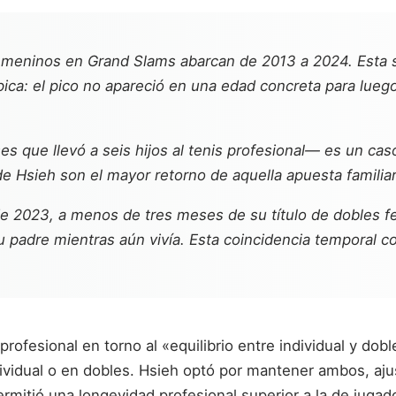
femeninos en Grand Slams abarcan de 2013 a 2024. Esta s
pica: el pico no apareció en una edad concreta para lueg
 que llevó a seis hijos al tenis profesional— es un caso
e Hsieh son el mayor retorno de aquella apuesta familiar
 de 2023, a menos de tres meses de su título de dobles 
su padre mientras aún vivía. Esta coincidencia temporal 
rofesional en torno al «equilibrio entre individual y do
ividual o en dobles. Hsieh optó por mantener ambos, ajus
permitió una longevidad profesional superior a la de jugad