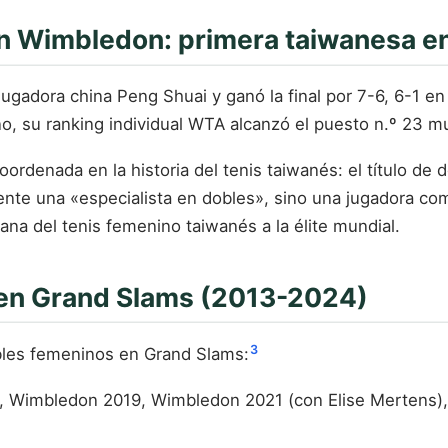
 Wimbledon: primera taiwanesa en
gadora china Peng Shuai y ganó la final por 7-6, 6-1 en
, su ranking individual WTA alcanzó el puesto n.º 23 mun
coordenada en la historia del tenis taiwanés: el título de
te una «especialista en dobles», sino una jugadora comp
na del tenis femenino taiwanés a la élite mundial.
s en Grand Slams (2013-2024)
3
obles femeninos en Grand Slams:
, Wimbledon 2019, Wimbledon 2021 (con Elise Mertens)