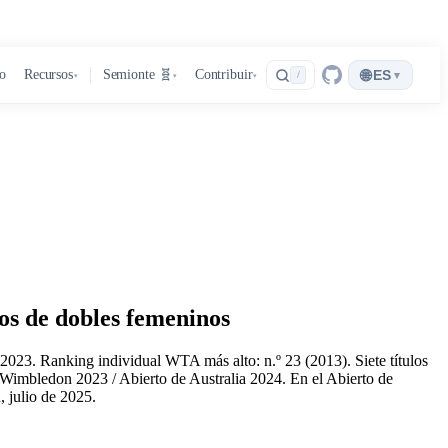
🌐
ro
Recursos
Semionte 🧬
Contribuir
ES
▾
/
▾
▾
▾
os de dobles femeninos
2023. Ranking individual WTA más alto: n.º 23 (2013). Siete títulos
mbledon 2023 / Abierto de Australia 2024. En el Abierto de
 julio de 2025.