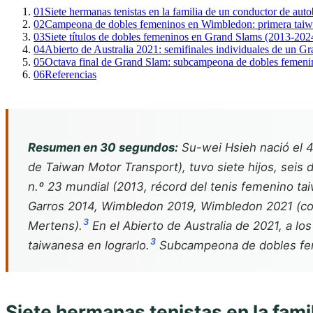
01
Siete hermanas tenistas en la familia de un conductor de au
02
Campeona de dobles femeninos en Wimbledon: primera taiw
03
Siete títulos de dobles femeninos en Grand Slams (2013-202
04
Abierto de Australia 2021: semifinales individuales de un G
05
Octava final de Grand Slam: subcampeona de dobles femen
06
Referencias
Resumen en 30 segundos:
Su-wei Hsieh nació el 4
de Taiwan Motor Transport), tuvo siete hijos, seis d
n.º 23 mundial (2013, récord del tenis femenino ta
Garros 2014, Wimbledon 2019, Wimbledon 2021 (con
3
Mertens).
En el Abierto de Australia de 2021, a lo
3
taiwanesa en lograrlo.
Subcampeona de dobles feme
Siete hermanas tenistas en la fam