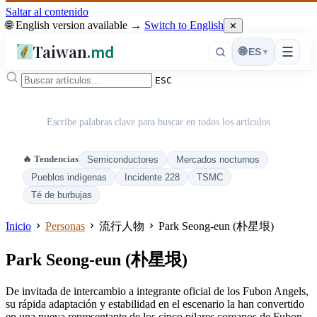
Saltar al contenido
🌐 English version available →
Switch to English
✕
Taiwan
.md
☰
🌐
ES
▾
ESC
Escribe palabras clave para buscar en todos los artículos
🔥 Tendencias
Semiconductores
Mercados nocturnos
Pueblos indígenas
Incidente 228
TSMC
Té de burbujas
Inicio
Personas
流行人物
Park Seong-eun (朴星垠)
Park Seong-eun (朴星垠)
De invitada de intercambio a integrante oficial de los Fubon Angels,
su rápida adaptación y estabilidad en el escenario la han convertido
en una nueva representante de los cinco pilares coreanos de Fubon.