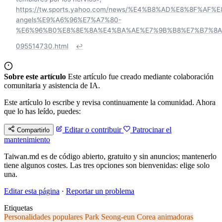
https://tw.sports.yahoo.com/news/%E4%B8%AD%E8%8F
angels%E9%A6%96%E7%A7%80-
%E6%96%B0%E8%8E%8A%E4%BA%AE%E7%9B%B8%E7%B7%8A
095514730.html
↩
Sobre este artículo
Este artículo fue creado mediante colaboración
comunitaria y asistencia de IA.
Este artículo lo escribe y revisa continuamente la comunidad. Ahora
que lo has leído, puedes:
Editar o contribuir
Patrocinar el
Compartirlo
mantenimiento
Taiwan.md es de código abierto, gratuito y sin anuncios; mantenerlo
tiene algunos costes. Las tres opciones son bienvenidas: elige solo
una.
Editar esta página
·
Reportar un problema
Etiquetas
Personalidades populares
Park Seong-eun
Corea
animadoras