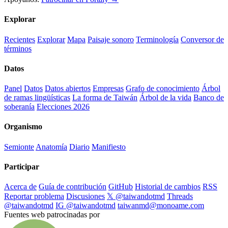
Explorar
Recientes
Explorar
Mapa
Paisaje sonoro
Terminología
Conversor de
términos
Datos
Panel
Datos
Datos abiertos
Empresas
Grafo de conocimiento
Árbol
de ramas lingüísticas
La forma de Taiwán
Árbol de la vida
Banco de
soberanía
Elecciones 2026
Organismo
Semionte
Anatomía
Diario
Manifiesto
Participar
Acerca de
Guía de contribución
GitHub
Historial de cambios
RSS
Reportar problema
Discusiones
𝕏 @taiwandotmd
Threads
@taiwandotmd
IG @taiwandotmd
taiwanmd@monoame.com
Fuentes web patrocinadas por