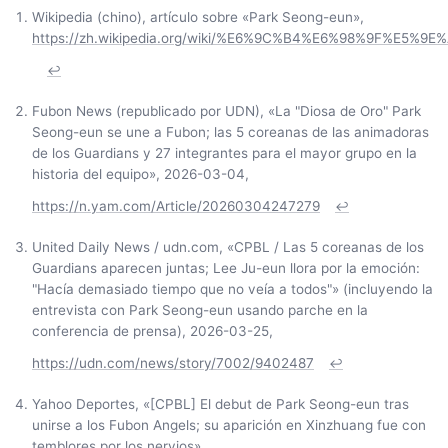
Wikipedia (chino), artículo sobre «Park Seong-eun»,
https://zh.wikipedia.org/wiki/%E6%9C%B4%E6%98%9F%E5%9E
↩
Fubon News (republicado por UDN), «La "Diosa de Oro" Park
Seong-eun se une a Fubon; las 5 coreanas de las animadoras
de los Guardians y 27 integrantes para el mayor grupo en la
historia del equipo», 2026-03-04,
https://n.yam.com/Article/20260304247279
↩
United Daily News / udn.com, «CPBL / Las 5 coreanas de los
Guardians aparecen juntas; Lee Ju-eun llora por la emoción:
"Hacía demasiado tiempo que no veía a todos"» (incluyendo la
entrevista con Park Seong-eun usando parche en la
conferencia de prensa), 2026-03-25,
https://udn.com/news/story/7002/9402487
↩
Yahoo Deportes, «[CPBL] El debut de Park Seong-eun tras
unirse a los Fubon Angels; su aparición en Xinzhuang fue con
temblores por los nervios»,