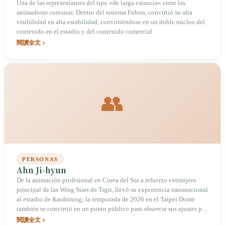
Una de las representantes del tipo «de larga estancia» entre las
animadoras coreanas. Dentro del sistema Fubon, convirtió su alta
visibilidad en alta estabilidad, convirtiéndose en un doble núcleo del
contenido en el estadio y del contenido comercial.
閱讀全文
👥
PERSONAS
Ahn Ji-hyun
De la animación profesional en Corea del Sur a refuerzo extranjero
principal de las Wing Stars de Tsgri, llevó su experiencia transnacional
al estadio de Kaohsiung; la temporada de 2026 en el Taipei Dome
también se convirtió en un punto público para observar sus ajustes por
lesión y su papel desde la banda.
閱讀全文