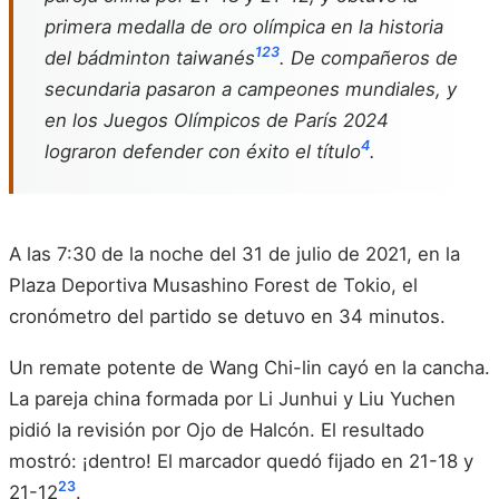
primera medalla de oro olímpica en la historia
1
2
3
del bádminton taiwanés
. De compañeros de
secundaria pasaron a campeones mundiales, y
en los Juegos Olímpicos de París 2024
4
lograron defender con éxito el título
.
A las 7:30 de la noche del 31 de julio de 2021, en la
Plaza Deportiva Musashino Forest de Tokio, el
cronómetro del partido se detuvo en 34 minutos.
Un remate potente de Wang Chi-lin cayó en la cancha.
La pareja china formada por Li Junhui y Liu Yuchen
pidió la revisión por Ojo de Halcón. El resultado
mostró: ¡dentro! El marcador quedó fijado en 21-18 y
2
3
21-12
.