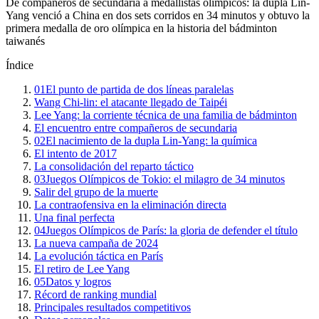
De compañeros de secundaria a medallistas olímpicos: la dupla Lin-
Yang venció a China en dos sets corridos en 34 minutos y obtuvo la
primera medalla de oro olímpica en la historia del bádminton
taiwanés
Índice
01
El punto de partida de dos líneas paralelas
Wang Chi-lin: el atacante llegado de Taipéi
Lee Yang: la corriente técnica de una familia de bádminton
El encuentro entre compañeros de secundaria
02
El nacimiento de la dupla Lin-Yang: la química
El intento de 2017
La consolidación del reparto táctico
03
Juegos Olímpicos de Tokio: el milagro de 34 minutos
Salir del grupo de la muerte
La contraofensiva en la eliminación directa
Una final perfecta
04
Juegos Olímpicos de París: la gloria de defender el título
La nueva campaña de 2024
La evolución táctica en París
El retiro de Lee Yang
05
Datos y logros
Récord de ranking mundial
Principales resultados competitivos