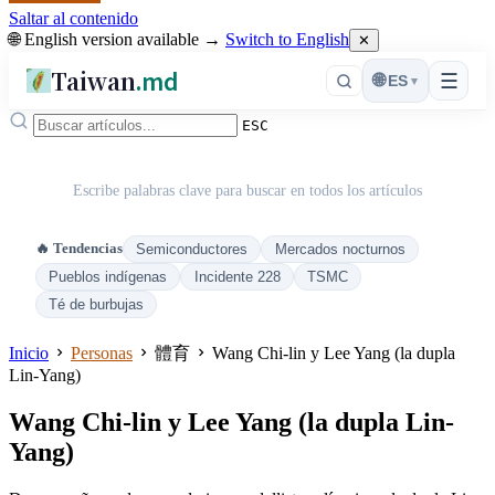
Saltar al contenido
🌐 English version available →
Switch to English
✕
Taiwan
.md
☰
🌐
ES
▾
ESC
Escribe palabras clave para buscar en todos los artículos
🔥 Tendencias
Semiconductores
Mercados nocturnos
Pueblos indígenas
Incidente 228
TSMC
Té de burbujas
Inicio
Personas
體育
Wang Chi-lin y Lee Yang (la dupla
Lin-Yang)
Wang Chi-lin y Lee Yang (la dupla Lin-
Yang)