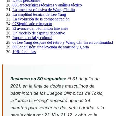
Datos personales
06
Características técnicas y análisis táctico
La amenaza ofensiva de Wang Chi-lin
La amplitud técnica de Lee Yang
La evolución de la compenetración
07
Significado e impacto
El avance del bádminton taiwanés
Un modelo de espíritu deportivo
Impacto social y cultural
08
Lee Yang después del retiro y Wang Chi-lin en continuidad
09
Conclusión: una leyenda de amistad y gloria
10
Referencias
Resumen en 30 segundos:
El 31 de julio de
2021, en la final de dobles masculinos de
bádminton de los Juegos Olímpicos de Tokio,
la “dupla Lin-Yang” necesitó apenas 34
minutos para vencer en dos sets corridos a la
pareja china por 21-18 y 21-12, y obtuvo la