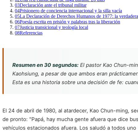
03
Declaración ante el tribunal militar
04
Prisionero de conciencia internacional y la silla vacía
05
La Declaración de Derechos Humanos de 1977: la verdadera 
06
Poesía escrita en prisión y palabras tras la liberación
07
Justicia transicional y teología local
08
Referencias
Resumen en 30 segundos:
El pastor Kao Chun-ming
Kaohsiung, a pesar de que ambos eran prácticament
Esta es una historia sobre una decisión de fe: cuando
El 24 de abril de 1980, al atardecer, Kao Chun-ming, se
de pronto: "Papá, hay mucha gente afuera que dice bus
vehículos estacionados afuera. Los saludó a todos uno p