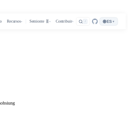
🌐
ro
Recursos
Semionte 🧬
Contribuir
ES
▾
/
▾
▾
▾
Kaohsiung