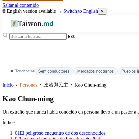
Saltar al contenido
🌐 English version available →
Switch to English
✕
Taiwan
.md
ESC
🔥 Tendencias
Semiconductores
Mercados nocturnos
Pueblos i
Inicio
Personas
政治與民主
Kao Chun-ming
Kao Chun-ming
Un extraño que nunca había conocido en persona llevó a un pastor a arr
Índice
01
El peligroso encuentro de dos desconocidos
02
Una red clandestina de fuga durante 26 días