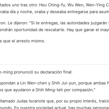
restados uno tras otro: Hsu Ching-fu, Wu Wen, Wen-Ying
loraba día y noche, oraba y deseaba entregarse para asumi
ron. Le dijeron: "Si te entregas, las autoridades juzgarán 
drán oportunidad de rescatarte. Hay que ganar el mayor 
s que el arresto mismo.
n-ming pronunció su declaración final:
respondan a Lin Wen-chen y Shih Jui-yun, porque ambas 
os que ayudaron a Shih Ming-teh por compasión."
amado Judas Iscariote que, por su propio interés, traic
el mundo. En nuestra sociedad actual, hay muchas pers