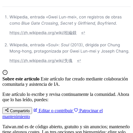
Wikipedia, entrada «Gwei Lun-mei», con registros de obras
como
Blue Gate Crossing
,
Secret
y
Girlfriend, Boyfriend
.
https://zh.wikipedia.org/wiki/桂綸鎂
↩
Wikipedia, entrada «Soul»:
Soul
(2013), dirigida por Chung
Mong-hong, protagonizada por Gwei Lun-mei y Joseph Chang.
https://zh.wikipedia.org/wiki/失魂
↩
Sobre este artículo
Este artículo fue creado mediante colaboración
comunitaria y asistencia de IA.
Este artículo lo escribe y revisa continuamente la comunidad. Ahora
que lo has leído, puedes:
Editar o contribuir
Patrocinar el
Compartirlo
mantenimiento
Taiwan.md es de código abierto, gratuito y sin anuncios; mantenerlo
tiene algunos costes. Las tres opciones son bienvenidas: elige solo