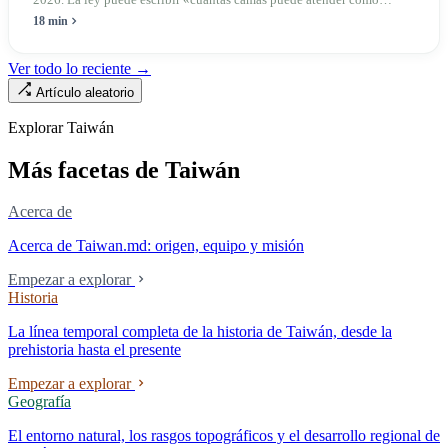
máximo una enfermera», pero no puede escribir «si existe esa
18 min
enfermera»: de las 320.000 licencias de enfermería, solo quedan
190.000 manos en la clínica. Esta no es la Ley de Seguro Médico, ni la
Ver todo lo reciente →
Ley de Médicos, es la ley raíz sobre cómo existe la institución del
Artículo aleatorio
«hospital» en Taiwán, y la tensión sin resolver durante cuarenta años
entre la utilidad pública de la asistencia médica y los mecanismos de
Explorar Taiwán
mercado.
Más facetas de Taiwán
Acerca de
Acerca de Taiwan.md: origen, equipo y misión
Empezar a explorar
Historia
La línea temporal completa de la historia de Taiwán, desde la
prehistoria hasta el presente
Empezar a explorar
Geografía
El entorno natural, los rasgos topográficos y el desarrollo regional de