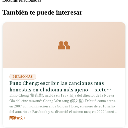
Lecturas relacionadas
También te puede interesar
👥
PERSONAS
Enno Cheng: escribir las canciones más
honestas en el idioma más ajeno — siete
años desde la revelación de su identidad en
Enno Cheng (鄭宜農), nacida en 1987, hija del director de la Nueva
Ola del cine taiwanés Cheng Wen-tang (鄭文堂). Debutó como actriz
2016 hasta los dobles premios en Taiyu en los
en 2007 con nominación a los Golden Horse; en enero de 2016 salió
Golden Melody Awards 2023
del armario en Facebook y se divorció el mismo mes; en 2022 lanzó su
primer álbum íntegramente en taiyu, 《水逆》 (Mercury Retrograde);
閱讀全文
en los Golden Melody Awards 34 de 2023 ganó Mejor Cantante
Femenina en Taiyu + Mejor Álbum en Taiyu. Ella dijo: "Entonces usé