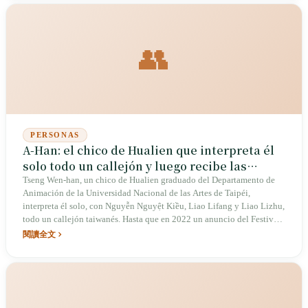
directamente un idioma con el que no estaba tan familiarizada, para
ponerme a mí misma en una posición muy difícil."
👥
PERSONAS
A-Han: el chico de Hualien que interpreta él
solo todo un callejón y luego recibe las
críticas de quienes viven en él
Tseng Wen-han, un chico de Hualien graduado del Departamento de
Animación de la Universidad Nacional de las Artes de Taipéi,
interpreta él solo, con Nguyễn Nguyệt Kiều, Liao Lifang y Liao Lizhu,
todo un callejón taiwanés. Hasta que en 2022 un anuncio del Festival
Zhongyuan fue retirado: el personaje de nuera vietnamita que
閱讀全文
interpretaba fue protestado por verdaderas nueras vietnamitas.