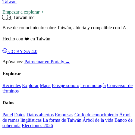
Taiwán
Empezar a explorar
🇹🇼 Taiwan.md
Base de conocimiento sobre Taiwán, abierta y compatible con IA
Hecho con ❤️ en Taiwán
CC BY-SA 4.0
Apóyanos:
Patrocinar en Portaly →
Explorar
Recientes
Explorar
Mapa
Paisaje sonoro
Terminología
Conversor de
términos
Datos
Panel
Datos
Datos abiertos
Empresas
Grafo de conocimiento
Árbol
de ramas lingüísticas
La forma de Taiwán
Árbol de la vida
Banco de
soberanía
Elecciones 2026