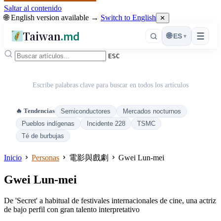
Saltar al contenido
🌐 English version available →
Switch to English
✕
Taiwan
.md
☰
🌐
ES
▾
ESC
Escribe palabras clave para buscar en todos los artículos
🔥 Tendencias
Semiconductores
Mercados nocturnos
Pueblos indígenas
Incidente 228
TSMC
Té de burbujas
Inicio
Personas
電影與戲劇
Gwei Lun-mei
Gwei Lun-mei
De 'Secret' a habitual de festivales internacionales de cine, una actriz
de bajo perfil con gran talento interpretativo