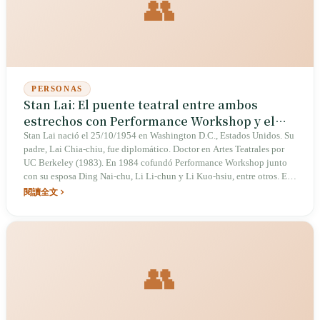
👥
PERSONAS
Stan Lai: El puente teatral entre ambos
estrechos con Performance Workshop y el
Festival de Teatro de Wuzhen
Stan Lai nació el 25/10/1954 en Washington D.C., Estados Unidos. Su
padre, Lai Chia-chiu, fue diplomático. Doctor en Artes Teatrales por
UC Berkeley (1983). En 1984 cofundó Performance Workshop junto
con su esposa Ding Nai-chu, Li Li-chun y Li Kuo-hsiu, entre otros. En
1986 se estrenó Secret Love in Peach Blossom Land, adaptada al cine
閱讀全文
en 1992 con Brigitte Lin como protagonista. En 2007 recibió el 11.º
Premio Nacional de Artes, galardón que obtuvo en dos ocasiones. En
mayo de 2013 cofundó el Festival de Teatro de Wuzzen junto con
Chen Xianghong, Huang Lei y Meng Jinghui, uno de los festivales de
teatro en lengua china más influyentes a ambos lados del estrecho. En
👥
2015 inauguró Theatre Above en Shanghái. La BBC lo calificó como
"el dramaturgo chino más destacado de la actualidad".