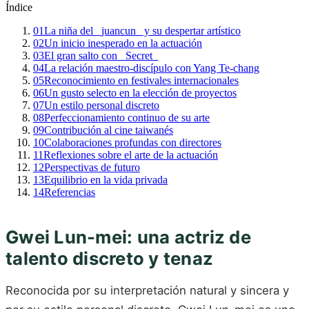
Índice
01
La niña del _juancun_ y su despertar artístico
02
Un inicio inesperado en la actuación
03
El gran salto con _Secret_
04
La relación maestro-discípulo con Yang Te-chang
05
Reconocimiento en festivales internacionales
06
Un gusto selecto en la elección de proyectos
07
Un estilo personal discreto
08
Perfeccionamiento continuo de su arte
09
Contribución al cine taiwanés
10
Colaboraciones profundas con directores
11
Reflexiones sobre el arte de la actuación
12
Perspectivas de futuro
13
Equilibrio en la vida privada
14
Referencias
Gwei Lun-mei: una actriz de
talento discreto y tenaz
Reconocida por su interpretación natural y sincera y