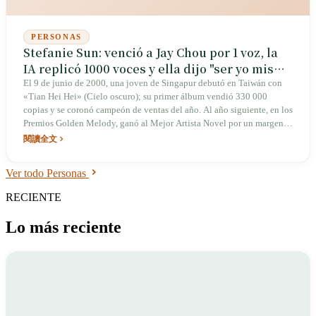
PERSONAS
Stefanie Sun: venció a Jay Chou por 1 voz, la
IA replicó 1000 voces y ella dijo "ser yo misma
es suficiente"
El 9 de junio de 2000, una joven de Singapur debutó en Taiwán con
«Tian Hei Hei» (Cielo oscuro); su primer álbum vendió 330 000
copias y se coronó campeón de ventas del año. Al año siguiente, en los
Premios Golden Melody, ganó al Mejor Artista Novel por un margen
de 1 voz sobre Jay Chou; 4 años después, con «Stefanie», se convirtió
閱讀全文
en la primera persona en la historia de los Golden Melody en ganar
tanto el Mejor Artista Novel como la Mejor Cantante Femenina. En
Ver todo Personas
2023, la IA utilizó su voz para interpretar más de 1000 canciones, y su
respuesta fue una sola frase: "Ser yo misma es suficiente."
RECIENTE
Lo más reciente