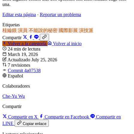
una.
Editar esta página
·
Reportar un problema
Etiquetas
桂綸鎂
演員
不能說的秘密
國際影展
演技派
Compartir
Volver a la categoría
Volver al inicio
24 min de lectura
March 19, 2026
Actualizado July 25, 2026
7 revisiones
Commit 4a07538
Español
Colaboradores
Che-Yu Wu
Compartir
Compartir en X
Compartir en Facebook
Compartir en
LINE
Copiar enlace