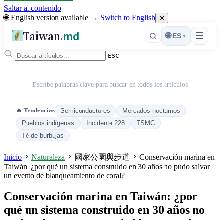
Saltar al contenido
🌐 English version available →
Switch to English
✕
Taiwan
.md
☰
🌐
ES
▾
ESC
Escribe palabras clave para buscar en todos los artículos
🔥 Tendencias
Semiconductores
Mercados nocturnos
Pueblos indígenas
Incidente 228
TSMC
Té de burbujas
Inicio
Naturaleza
國家公園與步道
Conservación marina en
Taiwán: ¿por qué un sistema construido en 30 años no pudo salvar
un evento de blanqueamiento de coral?
Conservación marina en Taiwán: ¿por
qué un sistema construido en 30 años no