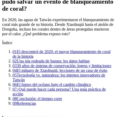
pudo salvar un evento de blanqueamiento
de coral?
En 2020, las aguas de Taiwán experimentaron el blanqueamiento de
coral más grande de su historia. Desde Xiaoliuqiú hasta el atolón de
Dongsha, incluso los corales dentro de áreas protegidas murieron
por el calor. ¿Qué problema expuso esto?
Índice
01
El descontrol de 2020: el mayor blanqueamiento de coral
de la historia
02
Una isla rodeada de basura: los datos hablan
03
30 años de sistema de conservación: logros y limitaciones
04
El milagro de Xiaoliuqiú: lecciones de un caso de éxito
05
Tecnología vs. naturaleza: los intentos innovadores de
Taiwán
06
El futuro del océano bajo el cambio climático
07
¿Qué puede hacer cada persona? Una guía práctica de
acción
08
Conclusión: el tiempo corre
09
Referencias