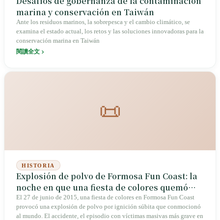
Desafíos de gobernanza de la contaminación
marina y conservación en Taiwán
Ante los residuos marinos, la sobrepesca y el cambio climático, se
examina el estado actual, los retos y las soluciones innovadoras para la
conservación marina en Taiwán
閱讀全文
📜
HISTORIA
Explosión de polvo de Formosa Fun Coast: la
noche en que una fiesta de colores quemó
una herida en Taiwán
El 27 de junio de 2015, una fiesta de colores en Formosa Fun Coast
provocó una explosión de polvo por ignición súbita que conmocionó
al mundo. El accidente, el episodio con víctimas masivas más grave en