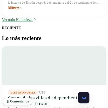
la historia de Taiwán después del terremoto del 21 de septiembre de
1999, causó 499 personas con quemaduras y escaldaduras y 15
閱讀全文
muertes; transformó por completo el sistema de emergencias médicas
de Taiwán e impulsó la reforma de las normas de seguridad para
Ver todo Naturaleza
eventos multitudinarios.
RECIENTE
Lo más reciente
7/30
GASTRONOMÍA
Cocina de las villas de dependientes
🧬 Comentarios
militares en Taiwán