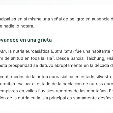
principal es en sí misma una señal de peligro: en ausenci
e nadie lo notara.
esvanece en una grieta
wán
, la nutria euroasiática (
Lutra lutra
) fue una habitante h
1
 de altitud en toda la isla
. Desde Sanxia, Taichung, Hs
esta prosperidad se detuvo abruptamente en la década d
nfirmados de la nutria euroasiática en estado silvestre e
rmitan evaluar el estado de la población de nutrias euroa
jemplares en valles fluviales remotos de las montañas. 
ión de la nutria en la isla principal es sumamente desfav