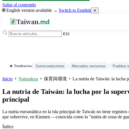
Saltar al contenido
🌐 English version available →
Switch to English
✕
Taiwan
.md
ESC
🔥 Tendencias
Semiconductores
Mercados nocturnos
Pueblos i
Inicio
Naturaleza
保育與環境
La nutria de Taiwán: la lucha p
La nutria de Taiwán: la lucha por la superv
principal
La nutria euroasiática en la isla principal de Taiwán no tiene registr
que sobrevive, en Kinmen —conocida como la "nutria de zona de guerr
Índice