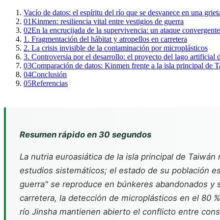
Vacío de datos: el espíritu del río que se desvanece en una griet
01
Kinmen: resiliencia vital entre vestigios de guerra
02
En la encrucijada de la supervivencia: un ataque convergent
1. Fragmentación del hábitat y atropellos en carretera
2. La crisis invisible de la contaminación por microplásticos
3. Controversia por el desarrollo: el proyecto del lago artificial 
03
Comparación de datos: Kinmen frente a la isla principal de 
04
Conclusión
05
Referencias
Resumen rápido en 30 segundos
La nutria euroasiática de la isla principal de Taiwá
estudios sistemáticos; el estado de su población e
guerra" se reproduce en búnkeres abandonados y s
carretera, la detección de microplásticos en el 80 %
río Jinsha mantienen abierto el conflicto entre cons