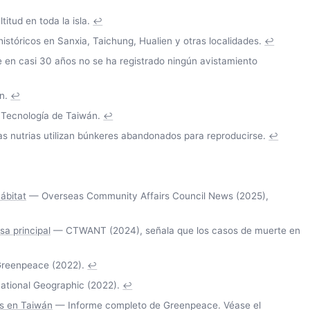
itud en toda la isla.
↩
stóricos en Sanxia, Taichung, Hualien y otras localidades.
↩
en casi 30 años no se ha registrado ningún avistamiento
n.
↩
 Tecnología de Taiwán.
↩
nutrias utilizan búnkeres abandonados para reproducirse.
↩
ábitat
— Overseas Community Affairs Council News (2025),
sa principal
— CTWANT (2024), señala que los casos de muerte en
reenpeace (2022).
↩
tional Geographic (2022).
↩
ts en Taiwán
— Informe completo de Greenpeace. Véase el