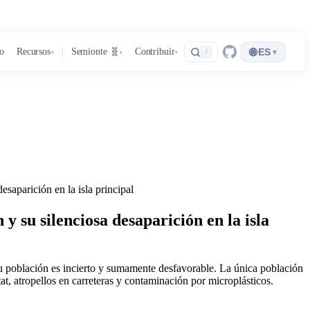
🌐
ro
Recursos
Semionte 🧬
Contribuir
ES
▾
/
▾
▾
▾
esaparición en la isla principal
y su silenciosa desaparición en la isla
e su población es incierto y sumamente desfavorable. La única población
 atropellos en carreteras y contaminación por microplásticos.