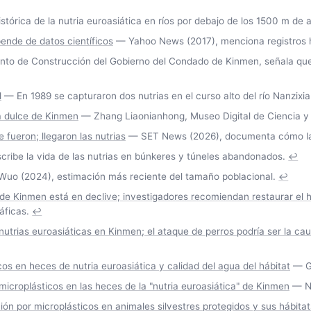
órica de la nutria euroasiática en ríos por debajo de los 1500 m de alt
pende de datos científicos
— Yahoo News (2017), menciona registros hi
o de Construcción del Gobierno del Condado de Kinmen, señala que 
l
— En 1989 se capturaron dos nutrias en el curso alto del río Nanzixia
a dulce de Kinmen
— Zhang Liaonianhong, Museo Digital de Ciencia y
 fueron; llegaron las nutrias
— SET News (2026), documenta cómo las 
ribe la vida de las nutrias en búnkeres y túneles abandonados.
↩
o (2024), estimación más reciente del tamaño poblacional.
↩
 de Kinmen está en declive; investigadores recomiendan restaurar el h
áficas.
↩
nutrias euroasiáticas en Kinmen; el ataque de perros podría ser la cau
os en heces de nutria euroasiática y calidad del agua del hábitat
— G
icroplásticos en las heces de la "nutria euroasiática" de Kinmen
— Na
ión por microplásticos en animales silvestres protegidos y sus hábita