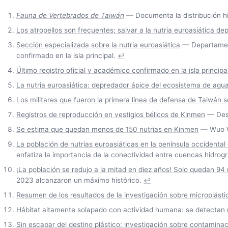
Fauna de Vertebrados de Taiwán
— Documenta la distribución hist
Los atropellos son frecuentes; salvar a la nutria euroasiática de
Sección especializada sobre la nutria euroasiática
— Departament
confirmado en la isla principal.
↩
Último registro oficial y académico confirmado en la isla principa
La nutria euroasiática: depredador ápice del ecosistema de agu
Los militares que fueron la primera línea de defensa de Taiwán se
Registros de reproducción en vestigios bélicos de Kinmen
— Desc
Se estima que quedan menos de 150 nutrias en Kinmen
— Wuo Wu
La población de nutrias euroasiáticas en la península occidental
enfatiza la importancia de la conectividad entre cuencas hidrogr
¡La población se redujo a la mitad en diez años! Solo quedan 94 
2023 alcanzaron un máximo histórico.
↩
Resumen de los resultados de la investigación sobre microplástic
Hábitat altamente solapado con actividad humana: se detectan m
Sin escapar del destino plástico: investigación sobre contaminac