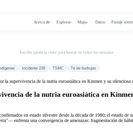
Acerca de
Explorar
Mapa
Datos
Paisaje sono
▾
▾
▾
▾
Escribe palabras clave para buscar en todos los artículos
ndígenas
Incidente 228
TSMC
Té de burbujas
or la supervivencia de la nutria euroasiática en Kinmen y su silenciosa d
ivencia de la nutria euroasiática en Kinmen 
os confirmados en estado silvestre desde la década de 1980; el estado d
a"— enfrenta una convergencia de amenazas: fragmentación de hábitat,