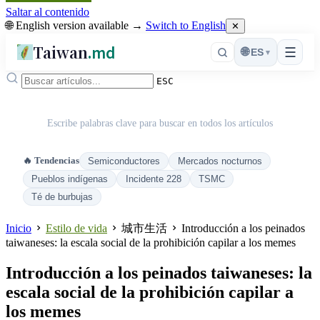
Saltar al contenido
🌐 English version available →
Switch to English
✕
Taiwan
.md
☰
🌐
ES
▾
ESC
Escribe palabras clave para buscar en todos los artículos
🔥 Tendencias
Semiconductores
Mercados nocturnos
Pueblos indígenas
Incidente 228
TSMC
Té de burbujas
Inicio
Estilo de vida
城市生活
Introducción a los peinados
taiwaneses: la escala social de la prohibición capilar a los memes
Introducción a los peinados taiwaneses: la
escala social de la prohibición capilar a
los memes