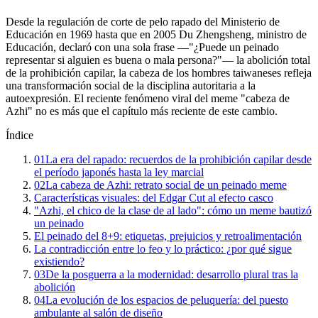
Desde la regulación de corte de pelo rapado del Ministerio de
Educación en 1969 hasta que en 2005 Du Zhengsheng, ministro de
Educación, declaró con una sola frase —"¿Puede un peinado
representar si alguien es buena o mala persona?"— la abolición total
de la prohibición capilar, la cabeza de los hombres taiwaneses refleja
una transformación social de la disciplina autoritaria a la
autoexpresión. El reciente fenómeno viral del meme "cabeza de
Azhi" no es más que el capítulo más reciente de este cambio.
Índice
01
La era del rapado: recuerdos de la prohibición capilar desde
el período japonés hasta la ley marcial
02
La cabeza de Azhi: retrato social de un peinado meme
Características visuales: del Edgar Cut al efecto casco
"Azhi, el chico de la clase de al lado": cómo un meme bautizó
un peinado
El peinado del 8+9: etiquetas, prejuicios y retroalimentación
La contradicción entre lo feo y lo práctico: ¿por qué sigue
existiendo?
03
De la posguerra a la modernidad: desarrollo plural tras la
abolición
04
La evolución de los espacios de peluquería: del puesto
ambulante al salón de diseño