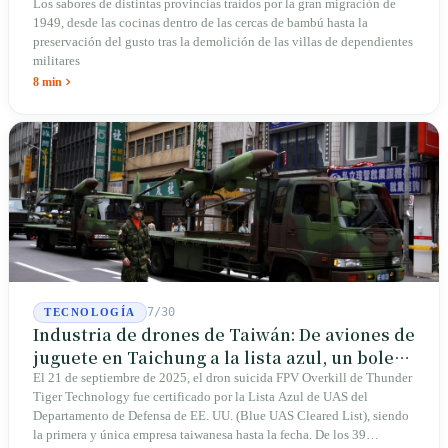
Los sabores de distintas provincias traídos por la gran migración de
1949, desde las cocinas dentro de las cercas de bambú hasta la
preservación del gusto tras la demolición de las villas de dependientes
militares
8 min
7/30
TECNOLOGÍA
Industria de drones de Taiwán: De aviones de
juguete en Taichung a la lista azul, un boleto
de entrada para Thunder Tiger
El 21 de septiembre de 2025, el dron suicida FPV Overkill de Thunder
Tiger Technology fue certificado por la Lista Azul de UAS del
Departamento de Defensa de EE. UU. (Blue UAS Cleared List), siendo
la primera y única empresa taiwanesa hasta la fecha. De los 39