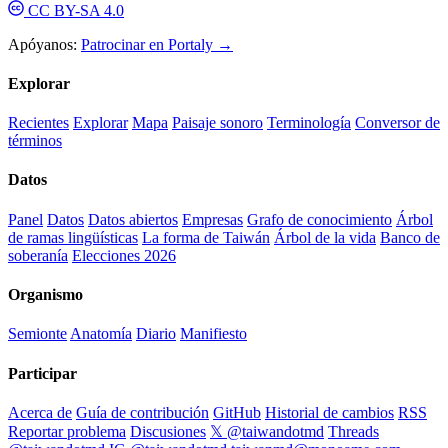
CC BY-SA 4.0
Apóyanos:
Patrocinar en Portaly →
Explorar
Recientes
Explorar
Mapa
Paisaje sonoro
Terminología
Conversor de
términos
Datos
Panel
Datos
Datos abiertos
Empresas
Grafo de conocimiento
Árbol
de ramas lingüísticas
La forma de Taiwán
Árbol de la vida
Banco de
soberanía
Elecciones 2026
Organismo
Semionte
Anatomía
Diario
Manifiesto
Participar
Acerca de
Guía de contribución
GitHub
Historial de cambios
RSS
Reportar problema
Discusiones
𝕏 @taiwandotmd
Threads