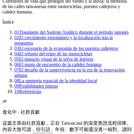
Corredores de vida que protegen del viento y la lluvia: la memoria
de las calles taiwanesas entre motocicletas, puestos callejeros y
calidez humana.
Índice
01
Trasplante del Sudeste Asiático durante el periodo japonés
02
El crecimiento espontáneo y la localización tras la
posguerra
03
El escenario de la economía de los puestos callejeros
04
El refugio del reino de las motocicletas
05
El impacto visual de la selva de letreros
06
El punto de encuentro de la calidez humana
07
El desafío de la supervivencia en la era de la renovación
urbana
08
La memoria espacial de la identidad local
09
Posibilidades futuras
10
Referencias
🌱
進化中 · 社群貢獻
這篇文章由社群貢獻，正在 Taiwan.md 的深度查證流程排隊。
內容大致可讀，但引語、年份、數字可能還沒逐一核對。讀到