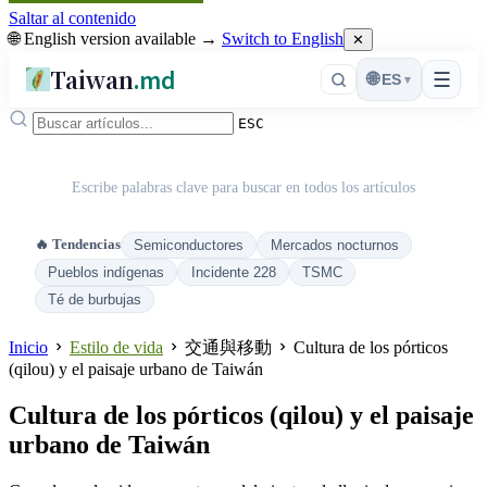
Saltar al contenido
🌐 English version available →
Switch to English
✕
Taiwan
.md
☰
🌐
ES
▾
ESC
Escribe palabras clave para buscar en todos los artículos
🔥 Tendencias
Semiconductores
Mercados nocturnos
Pueblos indígenas
Incidente 228
TSMC
Té de burbujas
Inicio
Estilo de vida
交通與移動
Cultura de los pórticos
(qilou) y el paisaje urbano de Taiwán
Cultura de los pórticos (qilou) y el paisaje
urbano de Taiwán