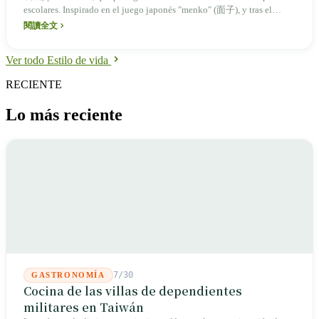
escolares. Inspirado en el juego japonés "menko" (面子), y tras el
cambio de material impulsado por el auge de la industria del plástico,
閱讀全文
el wang-a-piao alberga la memoria colectiva de varias generaciones y
refleja la transformación sociocultural de Taiwán.
Ver todo Estilo de vida
RECIENTE
Lo más reciente
7/30
GASTRONOMÍA
Cocina de las villas de dependientes
militares en Taiwán