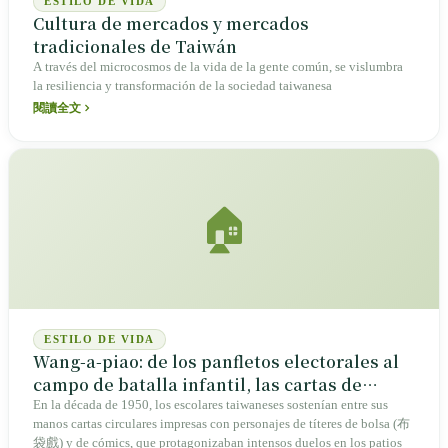
ESTILO DE VIDA
Cultura de mercados y mercados
tradicionales de Taiwán
A través del microcosmos de la vida de la gente común, se vislumbra
la resiliencia y transformación de la sociedad taiwanesa
閱讀全文
🏠
ESTILO DE VIDA
Wang-a-piao: de los panfletos electorales al
campo de batalla infantil, las cartas de
combate de la memoria taiwanesa
En la década de 1950, los escolares taiwaneses sostenían entre sus
manos cartas circulares impresas con personajes de títeres de bolsa (布
袋戲) y de cómics, que protagonizaban intensos duelos en los patios