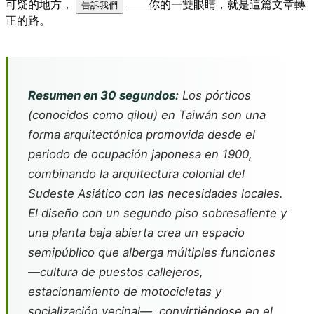
可疑的地方，
——你的一雙眼睛，就是這篇文章轉
告訴我們
正的路。
Resumen en 30 segundos:
Los pórticos
(conocidos como
qilou
) en Taiwán son una
forma arquitectónica promovida desde el
periodo de ocupación japonesa en 1900,
combinando la arquitectura colonial del
Sudeste Asiático con las necesidades locales.
El diseño con un segundo piso sobresaliente y
una planta baja abierta crea un espacio
semipúblico que alberga múltiples funciones
—cultura de puestos callejeros,
estacionamiento de motocicletas y
socialización vecinal—, convirtiéndose en el