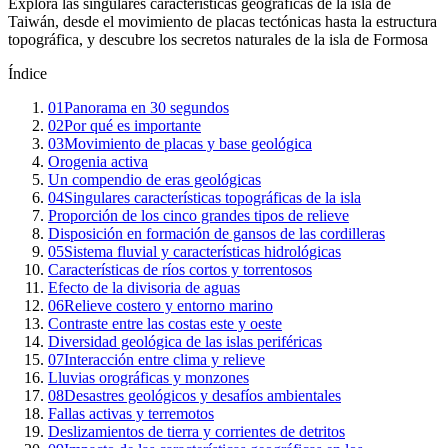
Explora las singulares características geográficas de la isla de
Taiwán, desde el movimiento de placas tectónicas hasta la estructura
topográfica, y descubre los secretos naturales de la isla de Formosa
Índice
01
Panorama en 30 segundos
02
Por qué es importante
03
Movimiento de placas y base geológica
Orogenia activa
Un compendio de eras geológicas
04
Singulares características topográficas de la isla
Proporción de los cinco grandes tipos de relieve
Disposición en formación de gansos de las cordilleras
05
Sistema fluvial y características hidrológicas
Características de ríos cortos y torrentosos
Efecto de la divisoria de aguas
06
Relieve costero y entorno marino
Contraste entre las costas este y oeste
Diversidad geológica de las islas periféricas
07
Interacción entre clima y relieve
Lluvias orográficas y monzones
08
Desastres geológicos y desafíos ambientales
Fallas activas y terremotos
Deslizamientos de tierra y corrientes de detritos