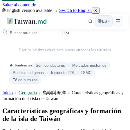
Saltar al contenido
🌐 English version available →
Switch to English
✕
Taiwan
.md
☰
🌐
ES
▾
ESC
Escribe palabras clave para buscar en todos los artículos
🔥 Tendencias
Semiconductores
Mercados nocturnos
Pueblos indígenas
Incidente 228
TSMC
Té de burbujas
Inicio
Geografía
島嶼與海洋
Características geográficas y
formación de la isla de Taiwán
Características geográficas y formación
de la isla de Taiwán