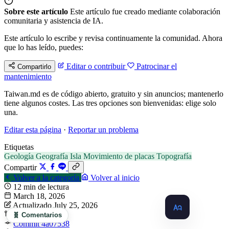
Sobre este artículo
Este artículo fue creado mediante colaboración
comunitaria y asistencia de IA.
Este artículo lo escribe y revisa continuamente la comunidad. Ahora
que lo has leído, puedes:
Editar o contribuir
Patrocinar el
Compartirlo
mantenimiento
Taiwan.md es de código abierto, gratuito y sin anuncios; mantenerlo
tiene algunos costes. Las tres opciones son bienvenidas: elige solo
una.
Editar esta página
·
Reportar un problema
Etiquetas
Geología
Geografía
Isla
Movimiento de placas
Topografía
Compartir
Volver a la categoría
Volver al inicio
12 min de lectura
March 18, 2026
Actualizado July 25, 2026
5 revisiones
🧬 Comentarios
Commit 4a07538