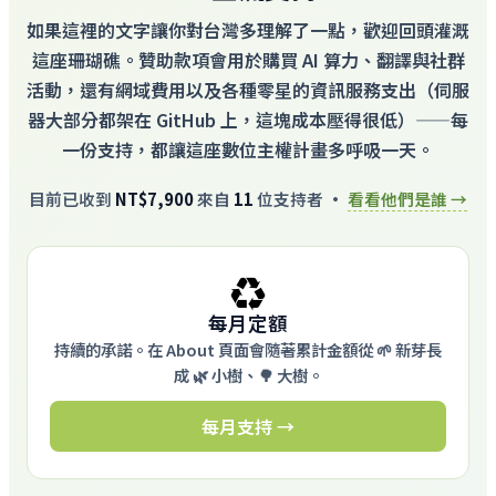
如果這裡的文字讓你對台灣多理解了一點，歡迎回頭灌溉
這座珊瑚礁。贊助款項會用於購買 AI 算力、翻譯與社群
活動，還有網域費用以及各種零星的資訊服務支出（伺服
器大部分都架在 GitHub 上，這塊成本壓得很低）——每
一份支持，都讓這座數位主權計畫多呼吸一天。
目前已收到
NT$7,900
來自
11
位支持者 ·
看看他們是誰 →
♻️
每月定額
持續的承諾。在 About 頁面會隨著累計金額從 🌱 新芽長
成 🌿 小樹、🌳 大樹。
每月支持 →