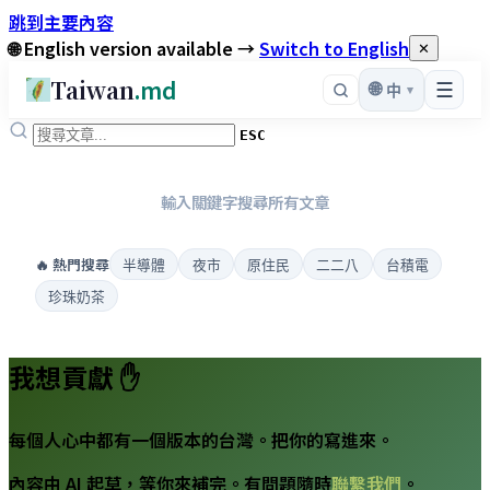
跳到主要內容
🌐 English version available →
Switch to English
✕
Taiwan
.md
☰
🌐
▾
中
ESC
輸入關鍵字搜尋所有文章
🔥 熱門搜尋
半導體
夜市
原住民
二二八
台積電
珍珠奶茶
我想貢獻 ✋
每個人心中都有一個版本的台灣。把你的寫進來。
內容由 AI 起草，等你來補完。有問題隨時
聯繫我們
。