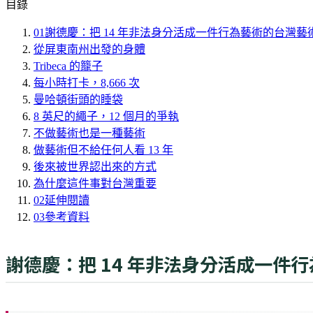
目錄
01
謝德慶：把 14 年非法身分活成一件行為藝術的台灣藝
從屏東南州出發的身體
Tribeca 的籠子
每小時打卡，8,666 次
曼哈頓街頭的睡袋
8 英尺的繩子，12 個月的爭執
不做藝術也是一種藝術
做藝術但不給任何人看 13 年
後來被世界認出來的方式
為什麼這件事對台灣重要
02
延伸閱讀
03
參考資料
謝德慶：把 14 年非法身分活成一件