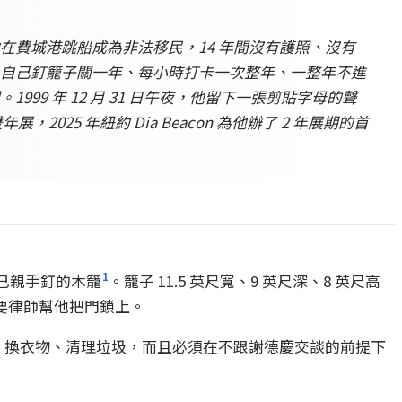
 年他在費城港跳船成為非法移民，14 年間沒有護照、沒有
ance）：自己釘籠子關一年、每小時打卡一次整年、一整年不進
。1999 年 12 月 31 日午夜，他留下一張剪貼字母的聲
雙年展，2025 年紐約 Dia Beacon 為他辦了 2 年展期的首
1
踏進自己親手釘的木籠
。籠子 11.5 英尺寬、9 英尺深、8 英尺高
要律師幫他把門鎖上。
、換衣物、清理垃圾，而且必須在不跟謝德慶交談的前提下