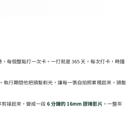
24 小時，每個整點打一次卡。一打就是 365 天。每次打卡，時鐘
。執行期間他把頭髮剃光，讓每一張自拍照累積起來，頭髮
按順序剪接起來，變成一段
6 分鐘的 16mm 膠捲影片
。一整年