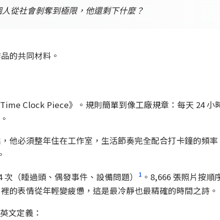
把一個人從社會剝奪到極限，他還剩下什麼？
作品的共同材料。
品《Time Clock Piece》。規則簡單到像工廠規章：每天 
。
點，他必須整年住在工作室，生活節奏完全配合打卡鐘的頻率
。
1
打 94 次（睡過頭、偶發事件、設備問題）
。8,666 張照片
片裡的表情從年輕變疲憊，這是最冷靜也最精確的時間之詩。
一句英文定義：