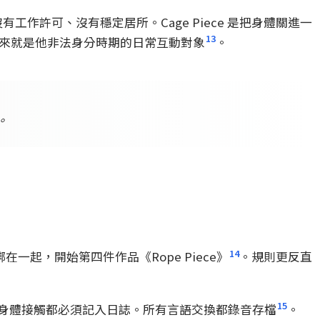
有工作許可、沒有穩定居所。Cage Piece 是把身體關進一
13
人本來就是他非法身分時期的日常互動對象
。
。
14
繩子綁在一起，開始第四件作品《Rope Piece》
。規則更反直
15
身體接觸都必須記入日誌。所有言語交換都錄音存檔
。