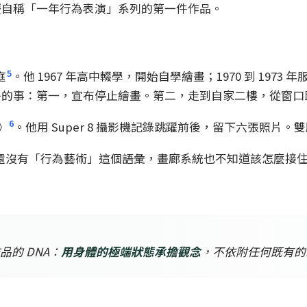
慶自稱「一年行為表演」系列的第一件作品。
5
庭
。他 1967 年高中輟學，開始自學繪畫；1970 到 197
子的事：第一，宣布停止繪畫。第二，走到自家二樓，從窗口
6
》
。他用 Super 8 攝影機記錄跳躍前後，留下六張照片
還沒有「行為藝術」這個語彙，畫廊系統也不知道該怎麼接住這種
的 DNA：
用身體的極端狀態承擔觀念
，不依附任何既有的