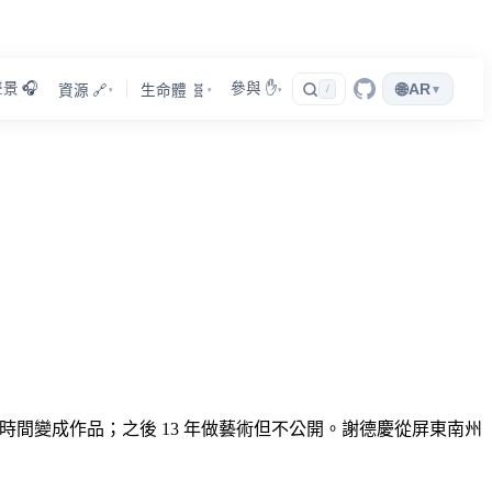
景 🎧
參與 ✋
🌐
AR
▾
資源 🔗
生命體 🧬
/
▾
▾
▾
把時間變成作品；之後 13 年做藝術但不公開。謝德慶從屏東南州