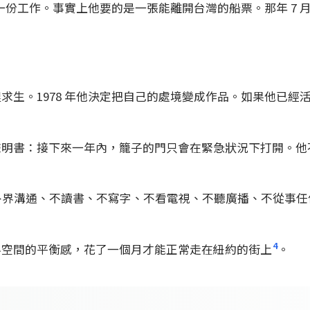
一份工作。事實上他要的是一張能離開台灣的船票。那年 7 月 
求生。1978 年他決定把自己的處境變成作品。如果他已經
聲明書：接下來一年內，籠子的門只會在緊急狀況下打開。他
跟外界溝通、不讀書、不寫字、不看電視、不聽廣播、不從事
4
界空間的平衡感，花了一個月才能正常走在紐約的街上
。