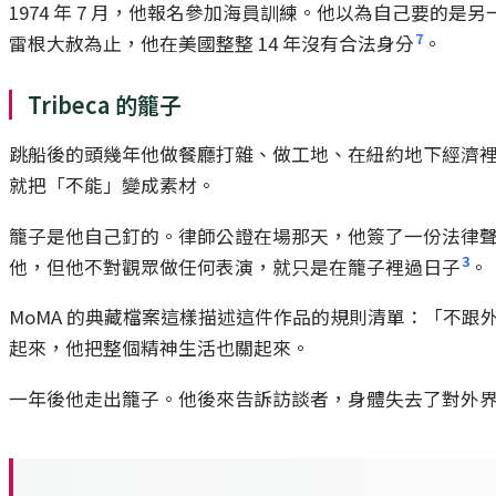
1974 年 7 月，他報名參加海員訓練。他以為自己要的是另
7
雷根大赦為止，他在美國整整 14 年沒有合法身分
。
Tribeca 的籠子
跳船後的頭幾年他做餐廳打雜、做工地、在紐約地下經濟裡
就把「不能」變成素材。
籠子是他自己釘的。律師公證在場那天，他簽了一份法律
3
他，但他不對觀眾做任何表演，就只是在籠子裡過日子
。
MoMA 的典藏檔案這樣描述這件作品的規則清單：「不
起來，他把整個精神生活也關起來。
一年後他走出籠子。他後來告訴訪談者，身體失去了對外