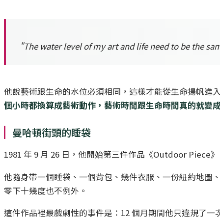
"The water level of my art and life need to be the same,
他說藝術跟生命的水位必須相同，這樣才能從生命揚帆進入藝術，
個小時都換算成藝術動作，藝術時間跟生命時間真的就變
曼哈頓街頭的睡袋
1981 年 9 月 26 日，他開始第三件作品《Outdo
他隨身帶一個睡袋、一個背包、幾件衣服、一份紐約地圖
零下十幾度也不例外。
這件作品裡最戲劇性的事件是：12 個月期間他只違規了一次