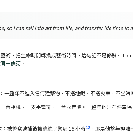
 so I can sail into art from life, and transfer life time to a
把生命時間轉換成藝術時間。這句話不是修辭。Time Clo
成同一條河
。
or Piece》：一整年不進入任何建築物、不搭地鐵、不搭火車
、一台相機、一支手電筒、一台收音機。一整年他睡在停車場
12
：被警察逮捕後被迫進了警局 15 小時
。那是他整年裡唯