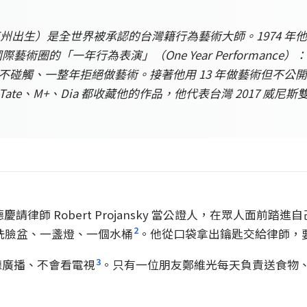
0 年屏東南州出生）是全世界被承認的台灣籍行為藝術大師。1974
撼國際藝術圈的「一年行為表演」（One Year Perform
12 個月不碰觸、一整年拒絕做藝術。接著他用 13 年做藝術但不公開
heim、Tate、M+、Dia 都收藏他的作品，他代表台灣 2017 威尼斯
歲的謝德慶請律師 Robert Projansky 當公證人，在眾人面前
2
、一個洗臉盆、一盞燈、一個水桶
。他從口袋拿出鑰匙交給律師，
3
聽廣播、不會看電視
。只有一位朋友鄭維光每天負責送食物