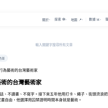
探索 🕸️
數據 📊
聲
關於
地圖 📍
▾
▾
▾
▾
輸入關鍵字搜尋所有文章
奶茶
件行為藝術的台灣藝術家
藝術的台灣藝術家
一年，不說話、不讀書、不寫字。接下來五年他用打卡、繩子、街頭流浪
藝術家畫自由，他選擇用囚禁證明時間本身就是藝術。