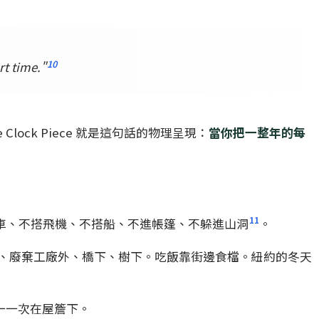
10
rt time."
ck Piece 就是這句話的物理呈現：
當你把一整年的每
11
、不坐汽車、不搭飛機、不搭船、不進帳篷、不躲進山洞
。
、廢棄工廠外、橋下、樹下。吃飯靠街邊食檔。紐約的冬天
一一次在屋簷下。