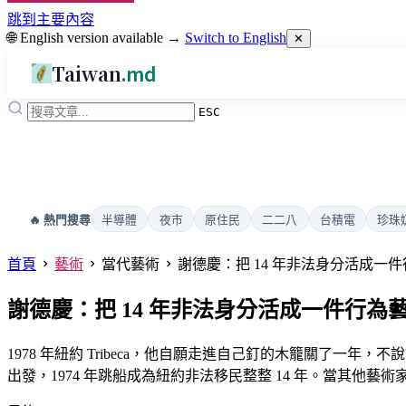
跳到主要內容
🌐 English version available →
Switch to English
✕
Taiwan
.md
ESC
半導體
夜市
原住民
二二八
台積電
珍珠
🔥 熱門搜尋
首頁
藝術
當代藝術
謝德慶：把 14 年非法身分活成一
謝德慶：把 14 年非法身分活成一件行為
1978 年紐約 Tribeca，他自願走進自己釘的木籠關了
出發，1974 年跳船成為紐約非法移民整整 14 年。當其他