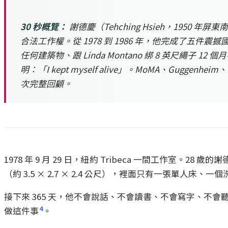
30 秒概覽：
謝德慶（Tehching Hsieh，195
合法工作權。從 1978 到 1986 年，他完成了五件震
任何建築物、跟 Linda Montano 綁 8 英尺繩子 
明：「I kept myself alive」。MoMA、Guggen
次完整回顧。
1978 年 9 月 29 日，紐約 Tribeca 一間工作室。28 
（約 3.5 × 2.7 × 2.4 公尺），裡面只有一張單人床
接下來 365 天，他不會說話、不會讀書、不會寫字、不會
4
做這件事
。