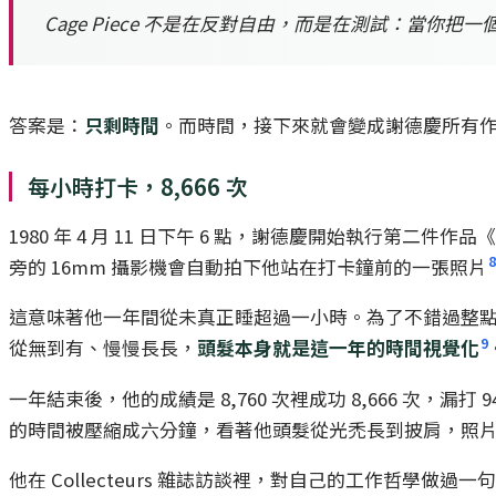
Cage Piece 不是在反對自由，而是在測試：當你
答案是：
只剩時間
。而時間，接下來就會變成謝德慶所有
每小時打卡，8,666 次
1980 年 4 月 11 日下午 6 點，謝德慶開始執行第二件作
8
旁的 16mm 攝影機會自動拍下他站在打卡鐘前的一張照片
這意味著他一年間從未真正睡超過一小時。為了不錯過整
9
從無到有、慢慢長長，
頭髮本身就是這一年的時間視覺化
一年結束後，他的成績是 8,760 次裡成功 8,666 次，漏
的時間被壓縮成六分鐘，看著他頭髮從光禿長到披肩，照
他在 Collecteurs 雜誌訪談裡，對自己的工作哲學做過