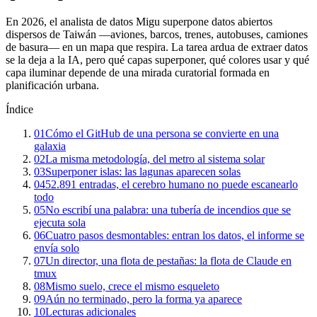
En 2026, el analista de datos Migu superpone datos abiertos
dispersos de Taiwán —aviones, barcos, trenes, autobuses, camiones
de basura— en un mapa que respira. La tarea ardua de extraer datos
se la deja a la IA, pero qué capas superponer, qué colores usar y qué
capa iluminar depende de una mirada curatorial formada en
planificación urbana.
Índice
01
Cómo el GitHub de una persona se convierte en una
galaxia
02
La misma metodología, del metro al sistema solar
03
Superponer islas: las lagunas aparecen solas
04
52.891 entradas, el cerebro humano no puede escanearlo
todo
05
No escribí una palabra: una tubería de incendios que se
ejecuta sola
06
Cuatro pasos desmontables: entran los datos, el informe se
envía solo
07
Un director, una flota de pestañas: la flota de Claude en
tmux
08
Mismo suelo, crece el mismo esqueleto
09
Aún no terminado, pero la forma ya aparece
10
Lecturas adicionales