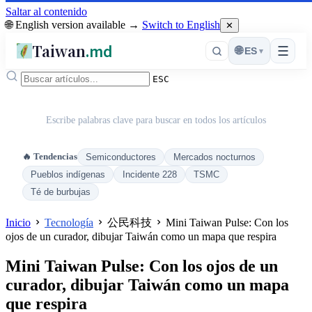
Saltar al contenido
🌐 English version available →
Switch to English
✕
Taiwan
.md
☰
🌐
ES
▾
ESC
Escribe palabras clave para buscar en todos los artículos
🔥 Tendencias
Semiconductores
Mercados nocturnos
Pueblos indígenas
Incidente 228
TSMC
Té de burbujas
Inicio
Tecnología
公民科技
Mini Taiwan Pulse: Con los
ojos de un curador, dibujar Taiwán como un mapa que respira
Mini Taiwan Pulse: Con los ojos de un
curador, dibujar Taiwán como un mapa
que respira