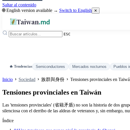
Saltar al contenido
🌐 English version available →
Switch to English
✕
Taiwan
.md
ESC
🔥 Tendencias
Semiconductores
Mercados nocturnos
Pueblos i
Inicio
Sociedad
族群與身份
Tensiones provinciales en Taiw
Tensiones provinciales en Taiwán
Las 'tensiones provinciales' (省籍矛盾) no son la historia de dos grupos 
silenciosa con el derribo de las aldeas de veteranos y, sin embargo, nu
Índice