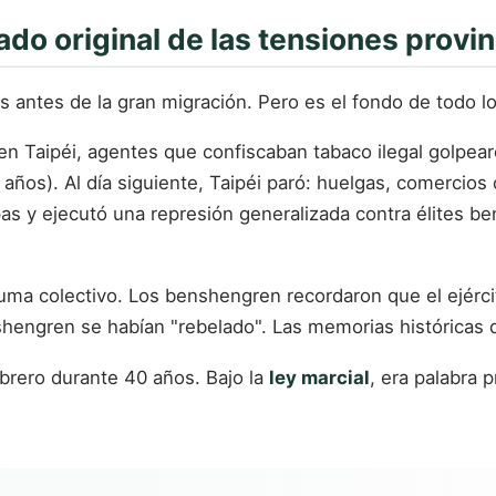
ado original de las tensiones provin
s antes de la gran migración. Pero es el fondo de todo l
, en Taipéi, agentes que confiscaban tabaco ilegal golpe
ños). Al día siguiente, Taipéi paró: huelgas, comercios c
opas y ejecutó una represión generalizada contra élites
rauma colectivo. Los benshengren recordaron que el ejérc
hengren se habían "rebelado". Las memorias históricas 
ebrero durante 40 años. Bajo la
ley marcial
, era palabra 