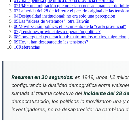
01
Una tapeinesa que nunca pisó la provincia de Shanxi
02
1949: una migración que no estaba pensada para ser definiti
03
La herida del 28 de febrero: el pecado original de las tension
04
Desigualdad institucional: no era solo una percepción
05
Las "aldeas de veteranos": otra Taiwán
06
Movilización política: el nacimiento de la "carta provincial"
07
¿Tensiones provinciales o operación política?
08
Convergencia generacional: matrimonios mixtos, migración, 
09
Hoy: ¿han desaparecido las tensiones?
10
Referencias
Resumen en 30 segundos:
en 1949, unos 1,2 millon
configurando la dualidad demográfica entre
waishe
sumada al trauma colectivo del
Incidente del 28 de
democratización, los políticos lo movilizaron una y o
investigadores, no ha desaparecido: ha cambiado d