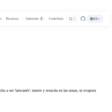
🌐
ro
Recursos
Semionte 🧬
Contribuir
ES
▾
/
▾
▾
▾
o a ser 'taiwanés': muere y resucita en las urnas, se evapora