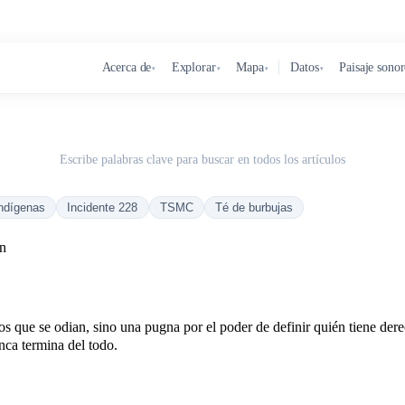
Acerca de
Explorar
Mapa
Datos
Paisaje sono
▾
▾
▾
▾
Escribe palabras clave para buscar en todos los artículos
ndígenas
Incidente 228
TSMC
Té de burbujas
án
que se odian, sino una pugna por el poder de definir quién tiene derech
nca termina del todo.