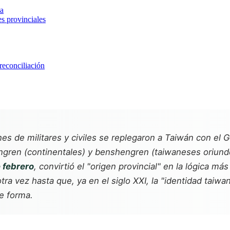
va
es provinciales
reconciliación
es de militares y civiles se replegaron a Taiwán con el 
ngren
(continentales) y
benshengren
(taiwaneses oriundos
 febrero
, convirtió el "origen provincial" en la lógica más
tra vez hasta que, ya en el siglo XXI, la "identidad taiwa
e forma.