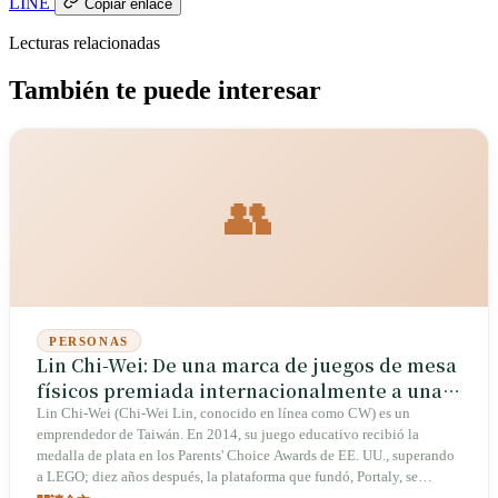
LINE
Copiar enlace
Lecturas relacionadas
También te puede interesar
👥
PERSONAS
Lin Chi-Wei: De una marca de juegos de mesa
físicos premiada internacionalmente a una
plataforma de software para 200 000
Lin Chi-Wei (Chi-Wei Lin, conocido en línea como CW) es un
emprendedor de Taiwán. En 2014, su juego educativo recibió la
creadores
medalla de plata en los Parents' Choice Awards de EE. UU., superando
a LEGO; diez años después, la plataforma que fundó, Portaly, se