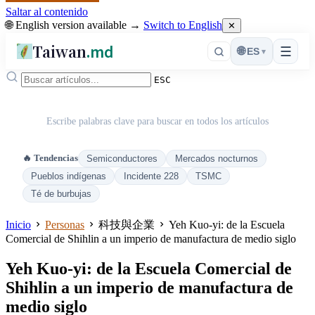
Saltar al contenido
🌐 English version available →
Switch to English
✕
Taiwan
.md
☰
🌐
ES
▾
ESC
Escribe palabras clave para buscar en todos los artículos
🔥 Tendencias
Semiconductores
Mercados nocturnos
Pueblos indígenas
Incidente 228
TSMC
Té de burbujas
Inicio
Personas
科技與企業
Yeh Kuo-yi: de la Escuela
Comercial de Shihlin a un imperio de manufactura de medio siglo
Yeh Kuo-yi: de la Escuela Comercial de
Shihlin a un imperio de manufactura de
medio siglo