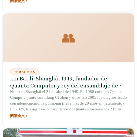
convirtió en la mayor plataforma de negocios para creadores de
閱讀全文
Taiwán, con 200 000 usuarios que transforman su influencia en
ingresos. Desde 2025 es rentable, sin marketing pagado, y creció
mediante organic PLG (product‑led growth). Ha pasado de la industria
tradicional al software y luego a la IA, reiniciando su aprendizaje en
cada etapa. Siempre hace lo mismo: ayuda a otros a convertir una cosa
👥
en otra y comparte públicamente el método.
PERSONAS
Lin Bai-li: Shanghái 1949, fundador de
Quanta Computer y rey del ensamblaje de
portátiles que lleva veinte años luchando
Nació en Shanghái el 24 de abril de 1949. En 1988 cofundó Quanta
Computer junto con Liang Ci-zhen y otros. En 2005 fue diagnosticado
contra el cáncer
con adenocarcinoma pulmonar (lleva más de 20 años en tratamiento).
En 2025, los ingresos consolidados de Quanta superaron los 2 billones
de TWD, es un socio clave de servidores para NVIDIA y figura en
閱讀全文
Fortune 500. La cuestión de la sucesión por parte de su hijo ha
generado atención. En 2026 sigue siendo presidente del consejo.