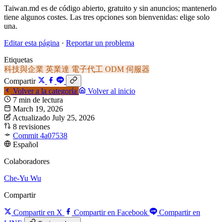
Taiwan.md es de código abierto, gratuito y sin anuncios; mantenerlo
tiene algunos costes. Las tres opciones son bienvenidas: elige solo
una.
Editar esta página
·
Reportar un problema
Etiquetas
科技與企業
英業達
電子代工
ODM
伺服器
Compartir
Volver a la categoría
Volver al inicio
7 min de lectura
March 19, 2026
Actualizado July 25, 2026
8 revisiones
Commit 4a07538
Español
Colaboradores
Che-Yu Wu
Compartir
Compartir en X
Compartir en Facebook
Compartir en