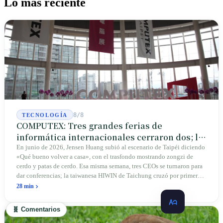
Lo más reciente
8/8
TECNOLOGÍA
COMPUTEX: Tres grandes ferias de
informática internacionales cerraron dos; la
que queda crece en Taipéi
En junio de 2026, Jensen Huang subió al escenario de Taipéi diciendo
«Qué bueno volver a casa», con el trasfondo mostrando zongzi de
cerdo y patas de cerdo. Esa misma semana, tres CEOs se turnaron para
dar conferencias; la taiwanesa HIWIN de Taichung cruzó por primera
vez la frontera para conectar reductores a las articulaciones de los
28 min
robots humanoides. Las alemanas CeBIT y estadounidenses COMDEX
cerraron sus stands; esta feria de 45 años de antigüedad en Taipéi crece
🧬 Comentarios
porque está arraigada en la isla donde se ensambla realmente el 90%