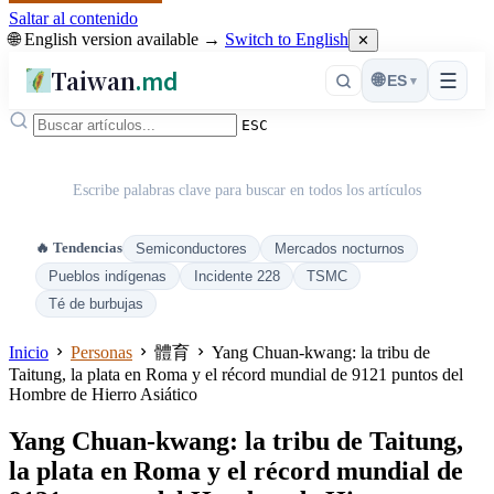
Saltar al contenido
🌐 English version available →
Switch to English
✕
Taiwan
.md
☰
🌐
ES
▾
ESC
Escribe palabras clave para buscar en todos los artículos
🔥 Tendencias
Semiconductores
Mercados nocturnos
Pueblos indígenas
Incidente 228
TSMC
Té de burbujas
Inicio
Personas
體育
Yang Chuan-kwang: la tribu de
Taitung, la plata en Roma y el récord mundial de 9121 puntos del
Hombre de Hierro Asiático
Yang Chuan-kwang: la tribu de Taitung,
la plata en Roma y el récord mundial de