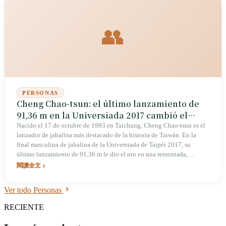
👥
PERSONAS
Cheng Chao-tsun: el último lanzamiento de
91,36 m en la Universiada 2017 cambió el
lanzamiento de jabalina en Asia para
Nacido el 17 de octubre de 1993 en Taichung, Cheng Chao-tsun es el
lanzador de jabalina más destacado de la historia de Taiwán. En la
siempre
final masculina de jabalina de la Universiada de Taipéi 2017, su
último lanzamiento de 91,36 m le dio el oro en una remontada,
estableciendo un récord asiático y convirtiéndose en el primer
閱讀全文
lanzador asiático en superar los 90 metros, en ese momento el 12.º
mejor de la historia mundial. En 2019 ganó el oro en el Campeonato
Ver todo Personas
Asiático de Atletismo con 86,72 m y la plata en la Liga de Diamante
de Shanghái con 87,12 m. En los Juegos Olímpicos de Tokio 2021
RECIENTE
compitió lesionado del codo derecho y no logró clasificarse a la final.
El récord mundial pertenece al checo Jan Železný con 98,48 m.