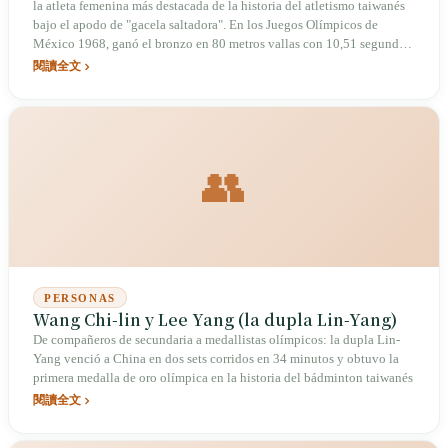
la atleta femenina más destacada de la historia del atletismo taiwanés
bajo el apodo de "gacela saltadora". En los Juegos Olímpicos de
México 1968, ganó el bronzo en 80 metros vallas con 10,51 segundos,
la primera medalla olímpica femenina de atletismo para Taiwán; a lo
閱讀全文
largo de su carrera estableció 10 récords mundiales. Tras su retiro, se
dedicó a promover las carreras de ruta, y con más de ochenta años
sigue activa en el movimiento para que Taiwán compita bajo su propio
nombre.
👥
PERSONAS
Wang Chi-lin y Lee Yang (la dupla Lin-Yang)
De compañeros de secundaria a medallistas olímpicos: la dupla Lin-
Yang venció a China en dos sets corridos en 34 minutos y obtuvo la
primera medalla de oro olímpica en la historia del bádminton taiwanés
閱讀全文