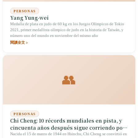
PERSONAS
Yang Yung-wei
Medalla de plata en judo de 60 kg en los Juegos Olímpicos de Tokio
2021, primer medallista olímpico de judo en la historia de Taiwán, y
número uno del mundo en noviembre del mismo año
閱讀全文
👥
PERSONAS
Chi Cheng: 10 récords mundiales en pista, y
cincuenta años después sigue corriendo por
el nombre de Taiwán
Nacida el 15 de marzo de 1944 en Hsinchu, Chi Cheng se convirtió en