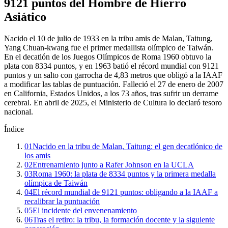
9121 puntos del Hombre de Hierro
Asiático
Nacido el 10 de julio de 1933 en la tribu amis de Malan, Taitung,
Yang Chuan-kwang fue el primer medallista olímpico de Taiwán.
En el decatlón de los Juegos Olímpicos de Roma 1960 obtuvo la
plata con 8334 puntos, y en 1963 batió el récord mundial con 9121
puntos y un salto con garrocha de 4,83 metros que obligó a la IAAF
a modificar las tablas de puntuación. Falleció el 27 de enero de 2007
en California, Estados Unidos, a los 73 años, tras sufrir un derrame
cerebral. En abril de 2025, el Ministerio de Cultura lo declaró tesoro
nacional.
Índice
01
Nacido en la tribu de Malan, Taitung: el gen decatlónico de
los amis
02
Entrenamiento junto a Rafer Johnson en la UCLA
03
Roma 1960: la plata de 8334 puntos y la primera medalla
olímpica de Taiwán
04
El récord mundial de 9121 puntos: obligando a la IAAF a
recalibrar la puntuación
05
El incidente del envenenamiento
06
Tras el retiro: la tribu, la formación docente y la siguiente