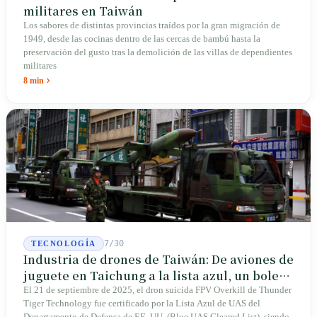
militares en Taiwán
Los sabores de distintas provincias traídos por la gran migración de
1949, desde las cocinas dentro de las cercas de bambú hasta la
preservación del gusto tras la demolición de las villas de dependientes
militares
8 min
7/30
TECNOLOGÍA
Industria de drones de Taiwán: De aviones de
juguete en Taichung a la lista azul, un boleto
de entrada para Thunder Tiger
El 21 de septiembre de 2025, el dron suicida FPV Overkill de Thunder
Tiger Technology fue certificado por la Lista Azul de UAS del
Departamento de Defensa de EE. UU. (Blue UAS Cleared List), siendo