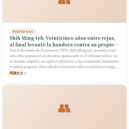
PERSONAS
Shih Ming-teh: Veinticinco años entre rejas,
al final levantó la bandera contra su propio
partido
Tras el Incidente de Formosa en 1979, Shih Ming-teh, acusado como
cabecilla, pronunció un discurso apasionado en el tribunal militar: no
se declaró culpable, no suplicó clemencia y fue condenado finalmente
a cadena perpetua. Pasó más de veinticinco años en prisión a lo largo
de su vida, convirtiéndose en uno de los mártires más importantes del
閱讀全文
movimiento democrático taiwanés. Pero en 2006, este hombre que
había ayudado a cimentar el poder del Partido Democrático Progresista
(DPP) dio un giro y lideró el movimiento de los Camisas Rojas contra
Chen Shui-bian. El 15 de enero de 2024, el día de su 83.º cumpleaños,
falleció cargando consigo esta contradicción irresoluble.
👥