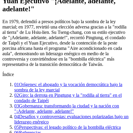
Yuan Ejecutivo "¡Adelante, adelante,
adelante!"
En 1979, defendió a presos políticos bajo la sombra de la ley
marcial; en 1977, revirtió una elección adversa gracias a la "rodilla
al tierra" de Lu Hsiu-lien. Su Tseng-chang, con su estilo ejecutivo
de "¡Adelante, adelante, adelante!", recorrió Pingtung, el condado
de Taipéi y el Yuan Ejecutivo, desde la contención de la peste
porcina africana hasta el programa "Aire acondicionado en cada
aula", demostrando un liderazgo enérgico en medio de la
controversia y convirtiéndose en la "bombilla eléctrica" más
representativa de la transición democrática de Taiwán.
Índice
01
Orígenes: el abogado y la vocación democrática bajo la
sombra de la ley marcial
02
Giro: la derrota en Pingtung y la "rodilla al tierra" en el
condado de Taipéi
03
Gobernanza: transformando la ciudad y la nación con
"¡Adelante, adelante, adelante!"
04
Desafíos y controversias: evaluaciones polarizadas bajo un
liderazgo enérgico
05
Perspectivas: el legado político de la bombilla eléctrica
06
Referencias