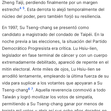
Zheng Taiji, perdiendo finalmente por un margen
4
5
estrecho
. Esta derrota lo alejó temporalmente del
núcleo del poder, pero también forjó su resiliencia.
En 1997, Su Tseng-chang se presentó como
candidato a magistrado del condado de Taipéi. En la
noche previa a las elecciones, la situación del Partido
Democrático Progresista era crítica. Lu Hsiu-lien,
legislador en fase terminal de cáncer y con un cuerpo
extremadamente debilitado, apareció de repente en el
mitin electoral. Ante miles de ojos, Lu Hsiu-lien se
arrodilló lentamente, empleando la última fuerza de su
vida para suplicar a los votantes que apoyaran a Su
6
7
Tseng-chang
. Aquella reverencia conmovió a todo
Taiwán y logró movilizar los votos de simpatía,
permitiendo a Su Tseng-chang ganar por menos de
treinta mil votos y abrir así sus ocho años dorados en