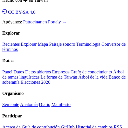
Hecho con ❤️ en Taiwán
CC BY-SA 4.0
Apóyanos:
Patrocinar en Portaly →
Explorar
Recientes
Explorar
Mapa
Paisaje sonoro
Terminología
Conversor de
términos
Datos
Panel
Datos
Datos abiertos
Empresas
Grafo de conocimiento
Árbol
de ramas lingüísticas
La forma de Taiwán
Árbol de la vida
Banco de
soberanía
Elecciones 2026
Organismo
Semionte
Anatomía
Diario
Manifiesto
Participar
Acerca de
Guía de contribución
GitHub
Historial de cambios
RSS