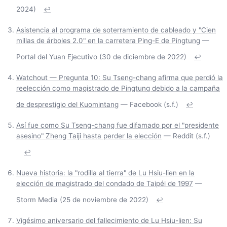
2024)
↩
Asistencia al programa de soterramiento de cableado y "Cien
millas de árboles 2.0" en la carretera Ping-E de Pingtung
—
Portal del Yuan Ejecutivo (30 de diciembre de 2022)
↩
Watchout — Pregunta 10: Su Tseng-chang afirma que perdió la
reelección como magistrado de Pingtung debido a la campaña
de desprestigio del Kuomintang
— Facebook (s.f.)
↩
Así fue como Su Tseng-chang fue difamado por el "presidente
asesino" Zheng Taiji hasta perder la elección
— Reddit (s.f.)
↩
Nueva historia: la "rodilla al tierra" de Lu Hsiu-lien en la
elección de magistrado del condado de Taipéi de 1997
—
Storm Media (25 de noviembre de 2022)
↩
Vigésimo aniversario del fallecimiento de Lu Hsiu-lien: Su