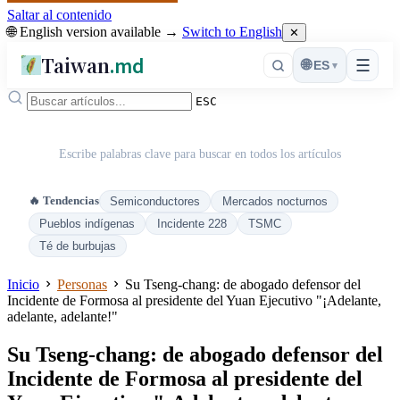
Saltar al contenido
🌐 English version available →
Switch to English
✕
Taiwan
.md
☰
🌐
ES
▾
ESC
Escribe palabras clave para buscar en todos los artículos
🔥 Tendencias
Semiconductores
Mercados nocturnos
Pueblos indígenas
Incidente 228
TSMC
Té de burbujas
Inicio
Personas
Su Tseng-chang: de abogado defensor del
Incidente de Formosa al presidente del Yuan Ejecutivo "¡Adelante,
adelante, adelante!"
Su Tseng-chang: de abogado defensor del
Incidente de Formosa al presidente del