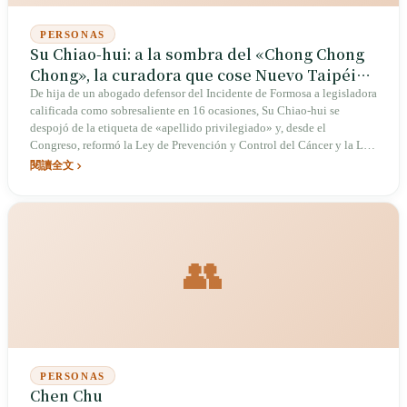
PERSONAS
Su Chiao-hui: a la sombra del «Chong Chong
Chong», la curadora que cose Nuevo Taipéi
con ley y detalle
De hija de un abogado defensor del Incidente de Formosa a legisladora
calificada como sobresaliente en 16 ocasiones, Su Chiao-hui se
despojó de la etiqueta de «apellido privilegiado» y, desde el
Congreso, reformó la Ley de Prevención y Control del Cáncer y la Ley
de Desarrollo de la Industria Deportiva para dotar al derecho de una
閱讀全文
dimensión humana, mientras que, en el ámbito local, empleó el metro,
las tuberías de agua potable y las mejoras escolares para armar su
propio mapa político.
👥
PERSONAS
Chen Chu