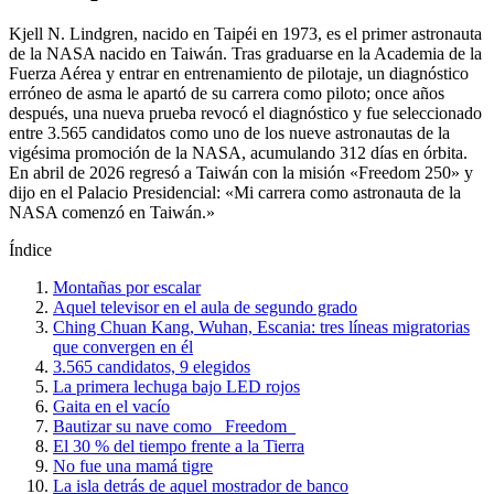
Kjell N. Lindgren, nacido en Taipéi en 1973, es el primer astronauta
de la NASA nacido en Taiwán. Tras graduarse en la Academia de la
Fuerza Aérea y entrar en entrenamiento de pilotaje, un diagnóstico
erróneo de asma le apartó de su carrera como piloto; once años
después, una nueva prueba revocó el diagnóstico y fue seleccionado
entre 3.565 candidatos como uno de los nueve astronautas de la
vigésima promoción de la NASA, acumulando 312 días en órbita.
En abril de 2026 regresó a Taiwán con la misión «Freedom 250» y
dijo en el Palacio Presidencial: «Mi carrera como astronauta de la
NASA comenzó en Taiwán.»
Índice
Montañas por escalar
Aquel televisor en el aula de segundo grado
Ching Chuan Kang, Wuhan, Escania: tres líneas migratorias
que convergen en él
3.565 candidatos, 9 elegidos
La primera lechuga bajo LED rojos
Gaita en el vacío
Bautizar su nave como _Freedom_
El 30 % del tiempo frente a la Tierra
No fue una mamá tigre
La isla detrás de aquel mostrador de banco