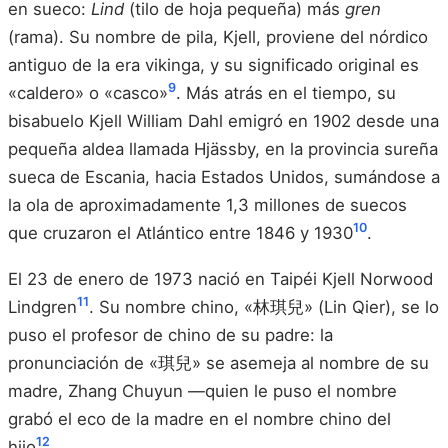
en sueco:
Lind
(tilo de hoja pequeña) más
gren
(rama). Su nombre de pila, Kjell, proviene del nórdico
antiguo de la era vikinga, y su significado original es
9
«caldero» o «casco»
. Más atrás en el tiempo, su
bisabuelo Kjell William Dahl emigró en 1902 desde una
pequeña aldea llamada Hjässby, en la provincia sureña
sueca de Escania, hacia Estados Unidos, sumándose a
la ola de aproximadamente 1,3 millones de suecos
10
que cruzaron el Atlántico entre 1846 y 1930
.
El 23 de enero de 1973 nació en Taipéi Kjell Norwood
11
Lindgren
. Su nombre chino, «林琪兒» (Lin Qier), se lo
puso el profesor de chino de su padre: la
pronunciación de «琪兒» se asemeja al nombre de su
madre, Zhang Chuyun —quien le puso el nombre
grabó el eco de la madre en el nombre chino del
12
hijo
.