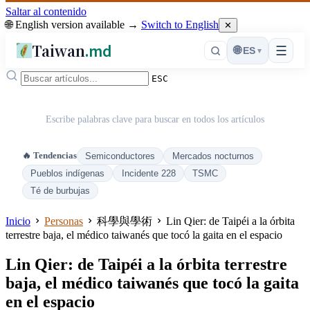
Saltar al contenido
🌐 English version available →
Switch to English
✕
Taiwan
.md
☰
🌐
ES
▾
ESC
Escribe palabras clave para buscar en todos los artículos
🔥 Tendencias
Semiconductores
Mercados nocturnos
Pueblos indígenas
Incidente 228
TSMC
Té de burbujas
Inicio
Personas
科學與學術
Lin Qier: de Taipéi a la órbita
terrestre baja, el médico taiwanés que tocó la gaita en el espacio
Lin Qier: de Taipéi a la órbita terrestre
baja, el médico taiwanés que tocó la gaita
en el espacio