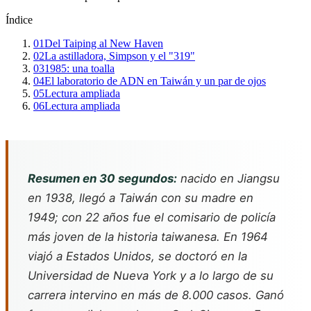
Índice
01
Del Taiping al New Haven
02
La astilladora, Simpson y el "319"
03
1985: una toalla
04
El laboratorio de ADN en Taiwán y un par de ojos
05
Lectura ampliada
06
Lectura ampliada
Resumen en 30 segundos:
nacido en Jiangsu
en 1938, llegó a Taiwán con su madre en
1949; con 22 años fue el comisario de policía
más joven de la historia taiwanesa. En 1964
viajó a Estados Unidos, se doctoró en la
Universidad de Nueva York y a lo largo de su
carrera intervino en más de 8.000 casos. Ganó