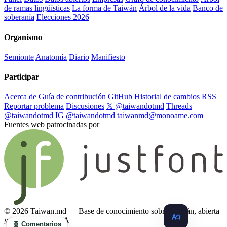
de ramas lingüísticas
La forma de Taiwán
Árbol de la vida
Banco de
soberanía
Elecciones 2026
Organismo
Semionte
Anatomía
Diario
Manifiesto
Participar
Acerca de
Guía de contribución
GitHub
Historial de cambios
RSS
Reportar problema
Discusiones
𝕏 @taiwandotmd
Threads
@taiwandotmd
IG @taiwandotmd
taiwanmd@monoame.com
Fuentes web patrocinadas por
© 2026 Taiwan.md — Base de conocimiento sobre Taiwán, abierta
y compatible con IA
🧬 Comentarios