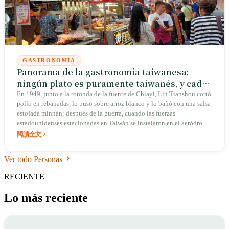
GASTRONOMÍA
Panorama de la gastronomía taiwanesa:
ningún plato es puramente taiwanés, y cada
plato es lo más taiwanés que hay
En 1949, junto a la rotonda de la fuente de Chiayi, Lin Tianshou cortó
pollo en rebanadas, lo puso sobre arroz blanco y lo bañó con una salsa
estofada minnán; después de la guerra, cuando las fuerzas
estadounidenses estacionadas en Taiwán se instalaron en el aeródromo
de Shuishang, llevaron grandes cantidades de pavo a Taiwán, y ese
閱讀全文
tazón evolucionó de arroz con pollo a arroz con pavo. Desde el jabalí
asado sobre laja de los pueblos indígenas, el intestino grueso salteado
Ver todo Personas
con jengibre de los hakka y la sopa de fideos con res al estilo
sichuanés de las aldeas militares, hasta el té con leche de perlas
RECIENTE
inventado en Taichung en 1986 y los 419 restaurantes incluidos por
Michelin en 2025. Esta isla pasó cuatrocientos años cocinando cada
Lo más reciente
plato prestado a su propia manera.