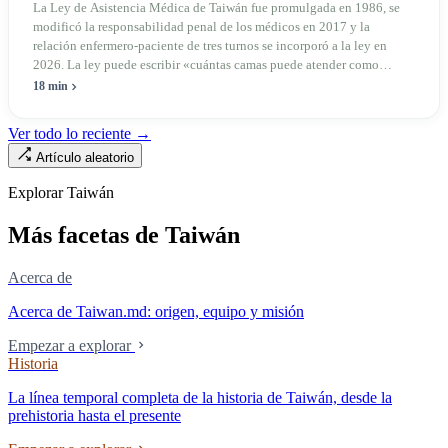
el mercado
La Ley de Asistencia Médica de Taiwán fue promulgada en 1986, se
modificó la responsabilidad penal de los médicos en 2017 y la
relación enfermero-paciente de tres turnos se incorporó a la ley en
2026. La ley puede escribir «cuántas camas puede atender como
máximo una enfermera», pero no puede escribir «si existe esa
18 min
enfermera»: de las 320.000 licencias de enfermería, solo quedan
190.000 manos en la clínica. Esta no es la Ley de Seguro Médico, ni la
Ver todo lo reciente →
Ley de Médicos, es la ley raíz sobre cómo existe la institución del
Artículo aleatorio
«hospital» en Taiwán, y la tensión sin resolver durante cuarenta años
entre la utilidad pública de la asistencia médica y los mecanismos de
Explorar Taiwán
mercado.
Más facetas de Taiwán
Acerca de
Acerca de Taiwan.md: origen, equipo y misión
Empezar a explorar
Historia
La línea temporal completa de la historia de Taiwán, desde la
prehistoria hasta el presente