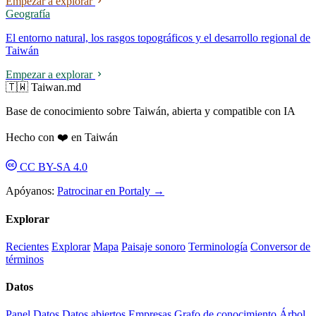
Empezar a explorar
Geografía
El entorno natural, los rasgos topográficos y el desarrollo regional de
Taiwán
Empezar a explorar
🇹🇼 Taiwan.md
Base de conocimiento sobre Taiwán, abierta y compatible con IA
Hecho con ❤️ en Taiwán
CC BY-SA 4.0
Apóyanos:
Patrocinar en Portaly →
Explorar
Recientes
Explorar
Mapa
Paisaje sonoro
Terminología
Conversor de
términos
Datos
Panel
Datos
Datos abiertos
Empresas
Grafo de conocimiento
Árbol