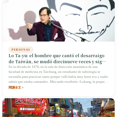
PERSONAS
Lo Ta-yu: el hombre que cantó el desarraigo
de Taiwán, se mudó diecinueve veces y sigue
buscando el camino
En la década de 1970, en la sala de disección anatómica de una
facultad de medicina en Taichung, un estudiante de radiología se
escondía para practicar canto porque «allí había muy buen eco y nadie
sabría que estaba cantando». Más tarde escribiría <Lukang, la pequeña
ciudad>, <El huérfano de Asia> y <La perla de Oriente>, y formularía
閱讀全文
por toda una generación la pregunta: «¿quién soy?». Pero este hombre
que cantó el desarraigo acabó mudándose de Taipéi a Nueva York,
Hong Kong y Beijing: diecinueve casas en veintinueve años. A los
setenta, dijo que no era más que un «sobreviviente extraordinario».