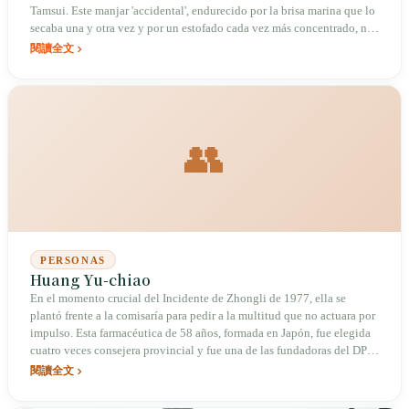
Tamsui. Este manjar 'accidental', endurecido por la brisa marina que lo
secaba una y otra vez y por un estofado cada vez más concentrado, no
solo fue testigo del auge y caída del muelle de ferry de Tamsui, sino
閱讀全文
que también dejó, en medio de una disputa por la marca registrada, un
caso histórico sin resolver sobre sus fundadoras: la abuela Anien
(Huang Zhangnian) y Yang Biyun.
👥
PERSONAS
Huang Yu-chiao
En el momento crucial del Incidente de Zhongli de 1977, ella se
plantó frente a la comisaría para pedir a la multitud que no actuara por
impulso. Esta farmacéutica de 58 años, formada en Japón, fue elegida
cuatro veces consejera provincial y fue una de las fundadoras del DPP,
pero ha sido largamente ignorada en la narrativa histórica.
閱讀全文