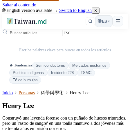
Saltar al contenido
🌐 English version available →
Switch to English
✕
Taiwan
.md
☰
🌐
ES
▾
ESC
Escribe palabras clave para buscar en todos los artículos
🔥 Tendencias
Semiconductores
Mercados nocturnos
Pueblos indígenas
Incidente 228
TSMC
Té de burbujas
Inicio
Personas
科學與學術
Henry Lee
Henry Lee
Construyó una leyenda forense con un puñado de huesos triturados,
pero un 'rastro de sangre' en una toalla mantuvo a dos jóvenes más
de treinta años en prisión por error.