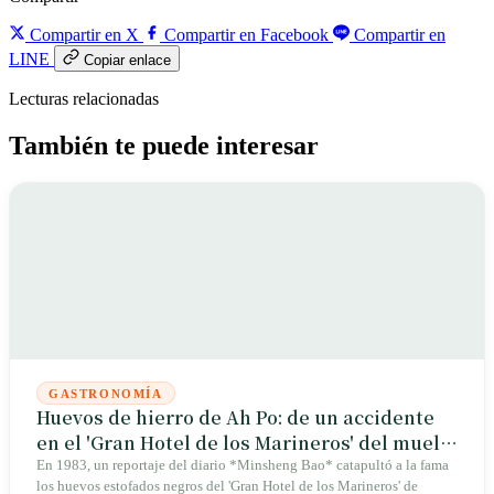
Compartir en X
Compartir en Facebook
Compartir en
LINE
Copiar enlace
Lecturas relacionadas
También te puede interesar
GASTRONOMÍA
Huevos de hierro de Ah Po: de un accidente
en el 'Gran Hotel de los Marineros' del muelle
de ferry a la memoria colectiva más dura de
En 1983, un reportaje del diario *Minsheng Bao* catapultó a la fama
los huevos estofados negros del 'Gran Hotel de los Marineros' de
Tamsui