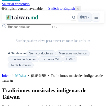
Saltar al contenido
🌐 English version available →
Switch to English
✕
Taiwan
.md
☰
🌐
ES
▾
ESC
Escribe palabras clave para buscar en todos los artículos
🔥 Tendencias
Semiconductores
Mercados nocturnos
Pueblos indígenas
Incidente 228
TSMC
Té de burbujas
Inicio
Música
傳統音樂
Tradiciones musicales indígenas de
Taiwán
Tradiciones musicales indígenas de
Taiwán