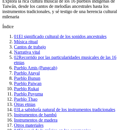
Explora la rica cultura musical de los 16 pueblos indígenas de
Taiwán, desde los cantos de melodías ancestrales hasta los
instrumentos tradicionales, y sé testigo de una herencia cultural
milenaria
Índice
01
El significado cultural de los sonidos ancestrales
Música ritual
Cantos de trabajo
Narrativa vital
02
Recorrido por las particularidades musicales de las 16
etnias
Pueblo Amis (Pangcah)
Pueblo Atayal
Pueblo Bunun
Pueblo Paiwan
Pueblo Rukai
Pueblo Puyuma
Pueblo Thao
Otras etnias
03
La sabiduría natural de los instrumentos tradicionales
Instrumentos de bambú
Instrumentos de madera
Otros materiales