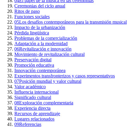
04
El papel de la música en las ceremonias
Ceremonias del ciclo anual
Ritos de paso
Funciones sociales
05
Los desafíos contemporáneos para la transmisión musical
Impacto de la urbanización
Pérdida lingüística
Problemas de la comercialización
Adaptación a la modernidad
06
Revitalización e innovación
Movimiento de revitalización cultural
Preservación digital
Promoción educativa
Innovación contemporánea
Experimentos transfronterizos y casos representativos
07
Posición mundial y valor cultural
Valor académico
Influencia internacional
Significado cultural
08
Exploración complementaria
Experiencia directa
Recursos de aprendizaje
Lugares relacionados
09
Referencias