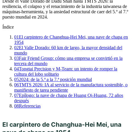
Desde el Valle Dorado de Dadu Shan hasta TMTS 2026: la
resiliencia, el colapso y el renacimiento de la industria taiwanesa de
máquinas-herramienta, y la ansiedad estructural de caer del 5.º al 7.º
puesto mundial en 2024.
Índice
01
El carpintero de Changhua-Hei Mei, una nave de chapa en
1954
02
El Valle Dorado: 60 km de largo, la mayor densidad del
mundo
03
Fair Friend Group: cómo una empresa se convirtió en la
tercera del mundo
04
Tongtai Precision y M-Team: un intento de romper la
cultura del lobo solitario
05
2024: de la 5.ª a la 7.ª posición mundial
06
TMTS 2026: IA al servicio de la manufactura sostenible, o
manifiesto de tarea pendiente
07
Epílogo: la nave de chapa de Huang Qi-Huang, 72 años
después
08
Referencias
El carpintero de Changhua-Hei Mei, una