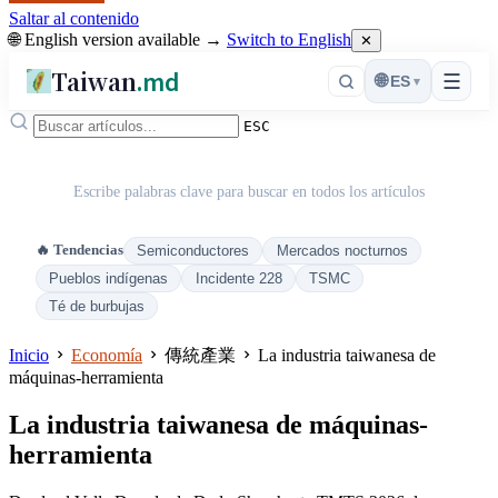
Saltar al contenido
🌐 English version available →
Switch to English
✕
Taiwan
.md
☰
🌐
ES
▾
ESC
Escribe palabras clave para buscar en todos los artículos
🔥 Tendencias
Semiconductores
Mercados nocturnos
Pueblos indígenas
Incidente 228
TSMC
Té de burbujas
Inicio
Economía
傳統產業
La industria taiwanesa de
máquinas-herramienta
La industria taiwanesa de máquinas-
herramienta