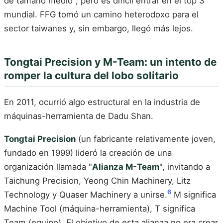
de tamaño medio", pero es difícil entrar en el top 3
mundial. FFG tomó un camino heterodoxo para el
sector taiwanes y, sin embargo, llegó más lejos.
Tongtai Precision y M-Team: un intento de
romper la cultura del lobo solitario
En 2011, ocurrió algo estructural en la industria de
máquinas-herramienta de Dadu Shan.
Tongtai Precision
(un fabricante relativamente joven,
fundado en 1999) lideró la creación de una
organización llamada "
Alianza M-Team
", invitando a
Taichung Precision, Yeong Chin Machinery, Litz
6
Technology y Quaser Machinery a unirse.
M significa
Machine Tool (máquina-herramienta), T significa
Team (equipo). El objetivo de esta alianza no era crear